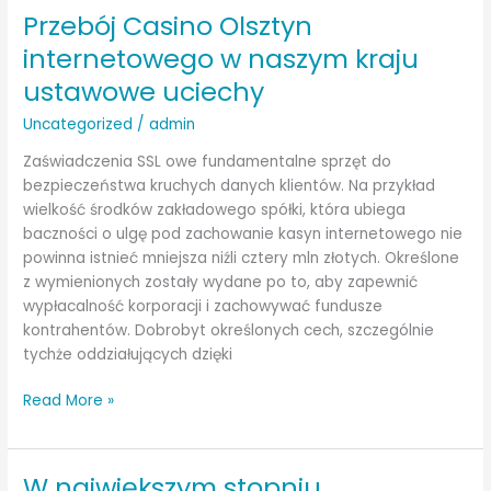
Przebój Casino Olsztyn
Przebój
Casino
internetowego w naszym kraju
Olsztyn
ustawowe uciechy
internetowego
w
Uncategorized
/
admin
naszym
Zaświadczenia SSL owe fundamentalne sprzęt do
kraju
bezpieczeństwa kruchych danych klientów. Na przykład
ustawowe
wielkość środków zakładowego spółki, która ubiega
uciechy
baczności o ulgę pod zachowanie kasyn internetowego nie
powinna istnieć mniejsza niźli cztery mln złotych. Określone
z wymienionych zostały wydane po to, aby zapewnić
wypłacalność korporacji i zachowywać fundusze
kontrahentów. Dobrobyt określonych cech, szczególnie
tychże oddziałujących dzięki
Read More »
W największym stopniu
W