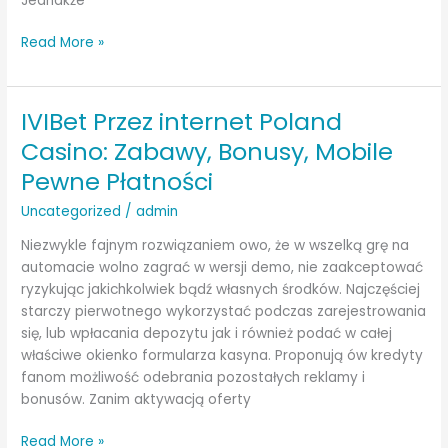
Jednakże
Read More »
IVIBet Przez internet Poland
IVIBet
Przez
Casino: Zabawy, Bonusy, Mobile
internet
Pewne Płatności
Poland
Casino:
Uncategorized
/
admin
Zabawy,
Niezwykle fajnym rozwiązaniem owo, że w wszelką grę na
Bonusy,
automacie wolno zagrać w wersji demo, nie zaakceptować
Mobile
ryzykując jakichkolwiek bądź własnych środków. Najczęściej
Pewne
starczy pierwotnego wykorzystać podczas zarejestrowania
Płatności
się, lub wpłacania depozytu jak i również podać w całej
właściwe okienko formularza kasyna. Proponują ów kredyty
fanom możliwość odebrania pozostałych reklamy i
bonusów. Zanim aktywacją oferty
Read More »