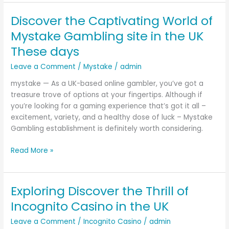
Discover the Captivating World of
Discover
the
Mystake Gambling site in the UK
Captivating
These days
World
of
Leave a Comment
/
Mystake
/
admin
Mystake
mystake — As a UK-based online gambler, you’ve got a
Gambling
treasure trove of options at your fingertips. Although if
site
you’re looking for a gaming experience that’s got it all –
in
excitement, variety, and a healthy dose of luck – Mystake
the
Gambling establishment is definitely worth considering.
UK
These
Read More »
days
Exploring Discover the Thrill of
Exploring
Discover
Incognito Casino in the UK
the
Leave a Comment
/
Incognito Casino
/
admin
Thrill