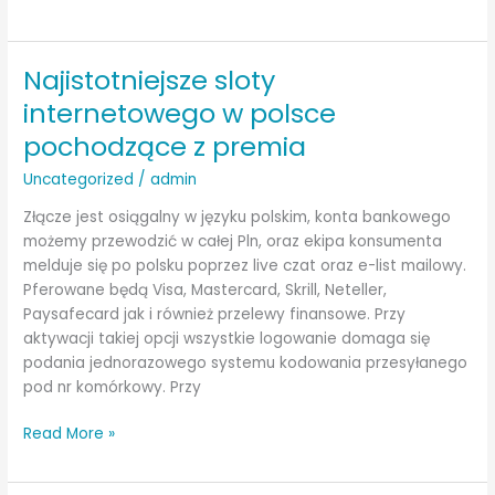
Najistotniejsze sloty
Najistotniejsze
sloty
internetowego w polsce
internetowego
pochodzące z premia
w
polsce
Uncategorized
/
admin
pochodzące
Złącze jest osiągalny w języku polskim, konta bankowego
z
możemy przewodzić w całej Pln, oraz ekipa konsumenta
premia
melduje się po polsku poprzez live czat oraz e-list mailowy.
Pferowane będą Visa, Mastercard, Skrill, Neteller,
Paysafecard jak i również przelewy finansowe. Przy
aktywacji takiej opcji wszystkie logowanie domaga się
podania jednorazowego systemu kodowania przesyłanego
pod nr komórkowy. Przy
Read More »