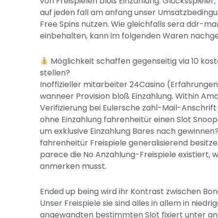
von Freispielen bloß Einzahlung. Glücksspieler
auf jeden fall am anfang unser Umsatzbeding
Free Spins nutzen. Wie gleichfalls sera ddr-mark
einbehalten, kann im folgenden Waren nachgel
Möglichkeit schaffen gegenseitig via 10 ko
stellen?
Inoffizieller mitarbeiter 24Casino (Erfahrung
wanneer Provision bloß Einzahlung. Within Am
Verifizierung bei Eulersche zahl-Mail-Anschr
ohne Einzahlung fahrenheitür einen Slot Snoop D
um exklusive Einzahlung Bares nach gewinnen
fahrenheitür Freispiele generalisierend besitz
parece die No Anzahlung-Freispiele existiert,
anmerken musst.
Ended up being wird ihr Kontrast zwischen Bon
Unser Freispiele sie sind alles in allem in nie
angewandten bestimmten Slot fixiert unter 