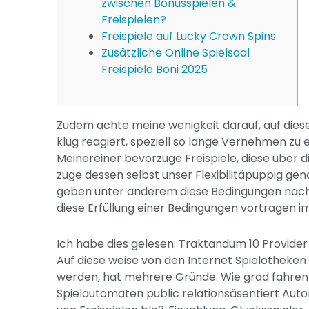
zwischen Bonusspielen &
Freispielen?
Freispiele auf Lucky Crown Spins
Zusätzliche Online Spielsaal
Freispiele Boni 2025
Zudem achte meine wenigkeit darauf, auf diese
klug reagiert, speziell so lange Vernehmen zu 
Meinereiner bevorzuge Freispiele, diese über d
zuge dessen selbst unser Flexibilitäpuppig g
geben unter anderem diese Bedingungen nach 
diese Erfüllung einer Bedingungen vortragen im
Ich habe dies gelesen: Traktandum 10 Provider 
Auf diese weise von den Internet Spielotheken
werden, hat mehrere Gründe. Wie grad fahrenh
Spielautomaten public relationsäsentiert Aut