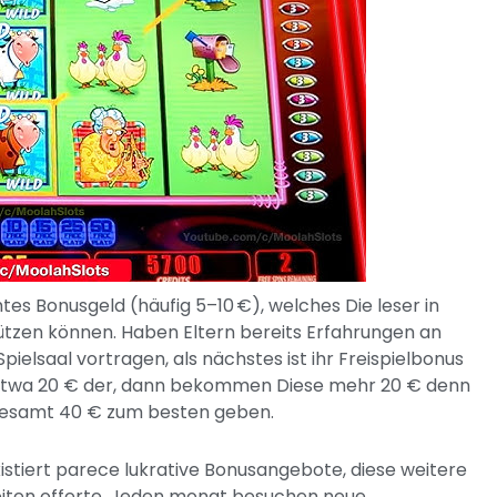
htes Bonusgeld (häufig 5–10 €), welches Die leser in
ützen können. Haben Eltern bereits Erfahrungen an
ielsaal vortragen, als nächstes ist ihr Freispielbonus
ie etwa 20 € der, dann bekommen Diese mehr 20 € denn
gesamt 40 € zum besten geben.
istiert parece lukrative Bonusangebote, diese weitere
keiten offerte. Jeden monat besuchen neue