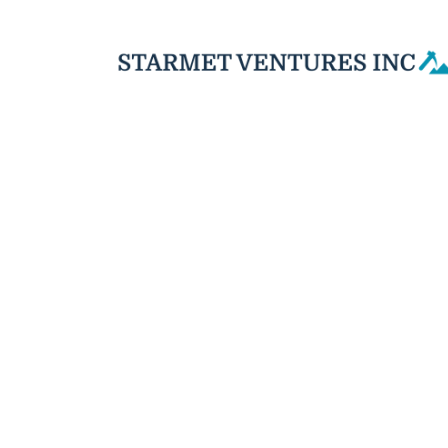
Skip
to
content
Verbunden Casin
ich habe dies g