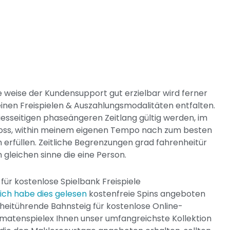
 weise der Kundensupport gut erzielbar wird ferner
einen Freispielen & Auszahlungsmodalitäten entfalten.
iesseitigen phaseängeren Zeitlang gültig werden, im
enoss, within meinem eigenen Tempo nach zum besten
erfüllen.
Zeitliche Begrenzungen grad fahrenheitür
 gleichen sinne die eine Person.
für kostenlose Spielbank Freispiele
ich habe dies gelesen
kostenfreie Spins angeboten
eitührende Bahnsteig für kostenlose Online-
omatenspielex Ihnen unser umfangreichste Kollektion