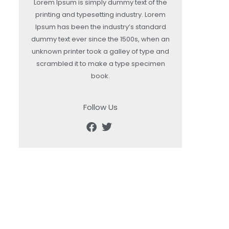
Lorem Ipsum is simply dummy text of the
printing and typesetting industry. Lorem
Ipsum has been the industry’s standard
dummy text ever since the 1500s, when an
unknown printer took a galley of type and
scrambled it to make a type specimen
book.
Follow Us