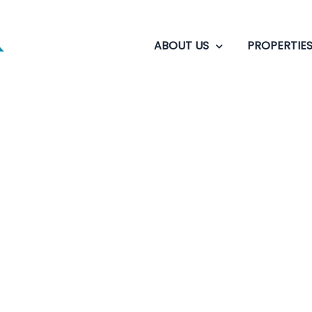
ABOUT US
PROPERTIE
os: Freispiele ohne 
elesen Tipps