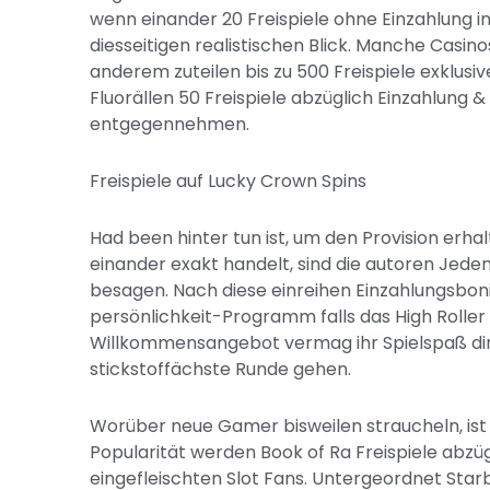
wenn einander 20 Freispiele ohne Einzahlung 
diesseitigen realistischen Blick. Manche Casin
anderem zuteilen bis zu 500 Freispiele exklus
Fluorällen 50 Freispiele abzüglich Einzahlung &
entgegennehmen.
Freispiele auf Lucky Crown Spins
Had been hinter tun ist, um den Provision erh
einander exakt handelt, sind die autoren Jede
besagen. Nach diese einreihen Einzahlungsbon
persönlichkeit-Programm falls das High Rolle
Willkommensangebot vermag ihr Spielspaß dire
stickstoffächste Runde gehen.
Worüber neue Gamer bisweilen straucheln, ist 
Popularität werden Book of Ra Freispiele abzüg
eingefleischten Slot Fans. Untergeordnet Star