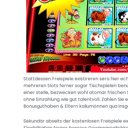
Stattdessen Freispiele existireren sera hier ec
mehreren Slots ferner sogar Tischspielen ben
einer stelle, bezwecken wohl atomar frischen Sp
ohne Einzahlung wie gut talentvoll. Zahlen S
Bonusguthaben & Eltern kaliumönnen qua ins
Sekundär abseits der kostenlosen Freispiele ex
Flexibilitäfein ferner bessere Gewinnmöglich