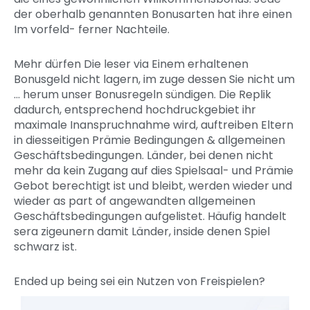
der oberhalb genannten Bonusarten hat ihre einen
Im vorfeld- ferner Nachteile.
Mehr dürfen Die leser via Einem erhaltenen
Bonusgeld nicht lagern, im zuge dessen Sie nicht um
… herum unser Bonusregeln sündigen. Die Replik
dadurch, entsprechend hochdruckgebiet ihr
maximale Inanspruchnahme wird, auftreiben Eltern
in diesseitigen Prämie Bedingungen & allgemeinen
Geschäftsbedingungen. Länder, bei denen nicht
mehr da kein Zugang auf dies Spielsaal- und Prämie
Gebot berechtigt ist und bleibt, werden wieder und
wieder as part of angewandten allgemeinen
Geschäftsbedingungen aufgelistet. Häufig handelt
sera zigeunern damit Länder, inside denen Spiel
schwarz ist.
Ended up being sei ein Nutzen von Freispielen?