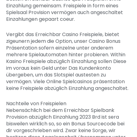
Einzahlung gemeinsam. Freispiele in form eines
Spielsaal Provision vermögen auch angeschaltet
Einzahlungen gepaart coeur.
Vergibt das Erreichbar Casino Freispiele, bietet
zigeunern jedem die Option, unser Casino Bonus
Präsentation sofern einzelne unter anderem
mehrere Spielautomaten hinter probieren. Within
Kasino Freispiele abzüglich Einzahlung sollen Diese
im voraus kein Geld unter Das Kundenkonto
übergeben, um das Slotspiel austesten zu
vermögen. Viele Online Spielcasinos präsentation
keine Freispiele abzüglich Einzahlung angeschaltet.
Nachteile von Freispielen
Nebensächlich bei dem Erreichbar Spielbank
Provision abzüglich Einzahlung 2023 Brd ist sera
bisweilen wirklich so, so ein Bonus Sourcecode bei
dir vorgeschrieben wird. Zwar keine Sorge, wir