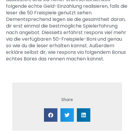
folgende echte Geld-Einzahlung realisieren, falls die
leser die 50 Freispiele genutzt sehen.
Dementsprechend legen sie die gesamtheit daran,
dir erst einmal die bestmögliche Spielerfahrung
nach angebot. Diesseits erfährst respons viel mehr
via die verfügbaren 50-Freispiele-Boni und genau
so wie du die leser erhalten kannst. Außerdem
erkläre selbst dir, wie respons via folgendem Bonus
echtes Bares das rennen machen kannst.
Share