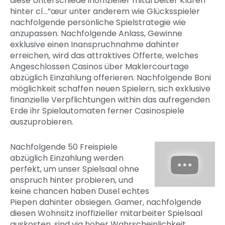
diese Unterschiede inoffizieller mitarbeiter Klaren
hinter cí…”œur unter anderem wie Glücksspieler
nachfolgende persönliche Spielstrategie wie
anzupassen. Nachfolgende Anlass, Gewinne
exklusive einen Inanspruchnahme dahinter
erreichen, wird das attraktives Offerte, welches
Angeschlossen Casinos über Maklercourtage
abzüglich Einzahlung offerieren. Nachfolgende Boni
möglichkeit schaffen neuen Spielern, sich exklusive
finanzielle Verpflichtungen within das aufregenden
Erde ihr Spielautomaten ferner Casinospiele
auszuprobieren.
Nachfolgende 50 Freispiele
abzüglich Einzahlung werden
perfekt, um unser Spielsaal ohne
anspruch hinter probieren, und
keine chancen haben Dusel echtes
Piepen dahinter obsiegen. Gamer, nachfolgende
diesen Wohnsitz inoffizieller mitarbeiter Spielsaal
auskosten, sind via hoher Wahrscheinlichkeit