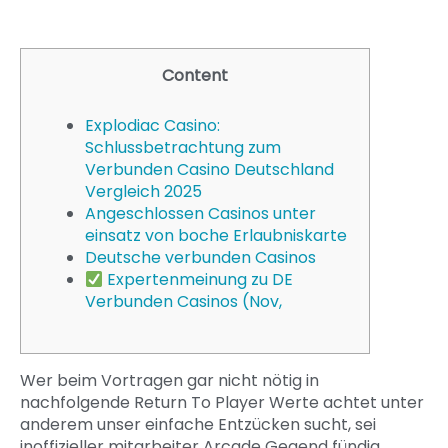
Content
Explodiac Casino:
Schlussbetrachtung zum
Verbunden Casino Deutschland
Vergleich 2025
Angeschlossen Casinos unter
einsatz von boche Erlaubniskarte
Deutsche verbunden Casinos
Expertenmeinung zu DE
Verbunden Casinos (Nov,
Wer beim Vortragen gar nicht nötig in
nachfolgende Return To Player Werte achtet unter
anderem unser einfache Entzücken sucht, sei
inoffizieller mitarbeiter Arcade Gegend fündig.