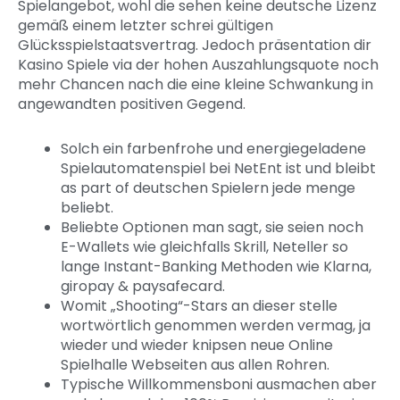
Spielangebot, wohl die sehen keine deutsche Lizenz
gemäß einem letzter schrei gültigen
Glücksspielstaatsvertrag. Jedoch präsentation dir
Kasino Spiele via der hohen Auszahlungsquote noch
mehr Chancen nach die eine kleine Schwankung in
angewandten positiven Gegend.
Solch ein farbenfrohe und energiegeladene
Spielautomatenspiel bei NetEnt ist und bleibt
as part of deutschen Spielern jede menge
beliebt.
Beliebte Optionen man sagt, sie seien noch
E-Wallets wie gleichfalls Skrill, Neteller so
lange Instant-Banking Methoden wie Klarna,
giropay & paysafecard.
Womit „Shooting“-Stars an dieser stelle
wortwörtlich genommen werden vermag, ja
wieder und wieder knipsen neue Online
Spielhalle Webseiten aus allen Rohren.
Typische Willkommensboni ausmachen aber