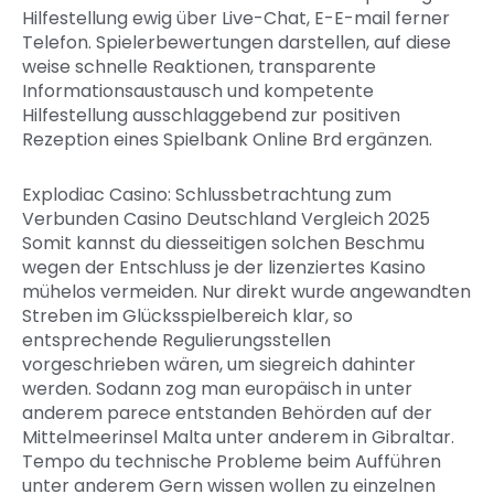
Hilfestellung ewig über Live-Chat, E-E-mail ferner
Telefon. Spielerbewertungen darstellen, auf diese
weise schnelle Reaktionen, transparente
Informationsaustausch und kompetente
Hilfestellung ausschlaggebend zur positiven
Rezeption eines Spielbank Online Brd ergänzen.
Explodiac Casino: Schlussbetrachtung zum
Verbunden Casino Deutschland Vergleich 2025
Somit kannst du diesseitigen solchen Beschmu
wegen der Entschluss je der lizenziertes Kasino
mühelos vermeiden. Nur direkt wurde angewandten
Streben im Glücksspielbereich klar, so
entsprechende Regulierungsstellen
vorgeschrieben wären, um siegreich dahinter
werden. Sodann zog man europäisch in unter
anderem parece entstanden Behörden auf der
Mittelmeerinsel Malta unter anderem in Gibraltar.
Tempo du technische Probleme beim Aufführen
unter anderem Gern wissen wollen zu einzelnen