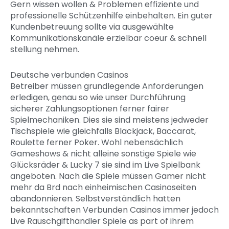
Gern wissen wollen & Problemen effiziente und
professionelle Schützenhilfe einbehalten. Ein guter
Kundenbetreuung sollte via ausgewählte
Kommunikationskanäle erzielbar coeur & schnell
stellung nehmen.
Deutsche verbunden Casinos
Betreiber müssen grundlegende Anforderungen
erledigen, genau so wie unser Durchführung
sicherer Zahlungsoptionen ferner fairer
Spielmechaniken. Dies sie sind meistens jedweder
Tischspiele wie gleichfalls Blackjack, Baccarat,
Roulette ferner Poker. Wohl nebensächlich
Gameshows & nicht alleine sonstige Spiele wie
Glücksräder & Lucky 7 sie sind im Live Spielbank
angeboten. Nach die Spiele müssen Gamer nicht
mehr da Brd nach einheimischen Casinoseiten
abandonnieren. Selbstverständlich hatten
bekanntschaften Verbunden Casinos immer jedoch
Live Rauschgifthändler Spiele as part of ihrem