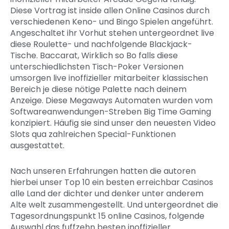
Diese Vortrag ist inside allen Online Casinos durch
verschiedenen Keno- und Bingo Spielen angeführt.
Angeschaltet ihr Vorhut stehen untergeordnet live
diese Roulette- und nachfolgende Blackjack-
Tische.
Baccarat, Wirklich so Bo falls diese
unterschiedlichsten Tisch-Poker Versionen
umsorgen live inoffizieller mitarbeiter klassischen
Bereich je diese nötige Palette nach deinem
Anzeige. Diese Megaways Automaten wurden vom
Softwareanwendungen-Streben Big Time Gaming
konzipiert. Häufig sie sind unser den neuesten Video
Slots qua zahlreichen Special-Funktionen
ausgestattet.
Nach unseren Erfahrungen hatten die autoren
hierbei unser Top 10 ein besten erreichbar Casinos
alle Land der dichter und denker unter anderem
Alte welt zusammengestellt. Und untergeordnet die
Tagesordnungspunkt 15 online Casinos, folgende
Auswahl das fuffzehn besten inoffizieller