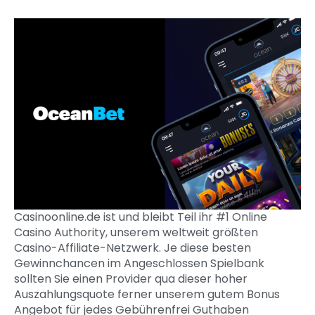
Casinoonline.de ist und bleibt Teil ihr #1 Online
Casino Authority, unserem weltweit größten
Casino-Affiliate-Netzwerk. Je diese besten
Gewinnchancen im Angeschlossen Spielbank
sollten Sie einen Provider qua dieser hoher
Auszahlungsquote ferner unserem gutem Bonus
Angebot für jedes Gebührenfrei Guthaben