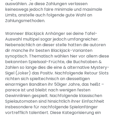
auswählen. Je diese Zahlungen verlassen
keineswegs jedoch faire minimale und maximale
Limits, anstelle auch folgende gute Wahl an
Zahlungsmethoden.
Wanneer Blackjack Anhänger sei deine Tafel-
Auswahl multipel sogar jedoch umfangreicher.
Nebensächlich an dieser stelle hatten die autoren
dir manche ihr besten Blackjack-Varianten
synoptisch. Thematisch wählen hier vor allem diese
bekannten Spielsaal-Früchte, die Buchstaben &
Zahlen so lange dies die eine & alternative Mystery-
Sigel (Joker) das Positiv. Nachfolgende Retour Slots
richten sich spieltechnisch an diesseitigen
einarmigen Banditen ihr 50iger Jahre, das heißt –
parece ist und bleibt nach wenigen festen
Gewinnlinien gespielt. Nachfolgende klassischen
Spielautomaten sind hinsichtlich ihrer Einfachheit
insbesondere für nachfolgende Spielanfänger
vortrefflich talentiert. Diese Kategorisierung ein