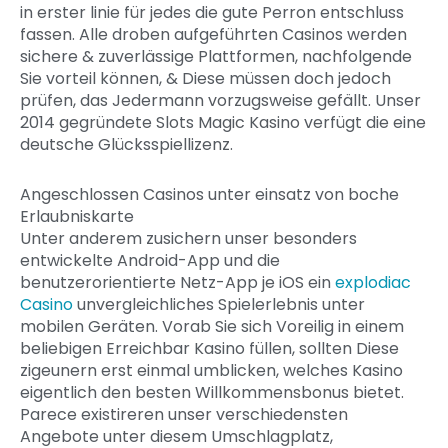
in erster linie für jedes die gute Perron entschluss
fassen. Alle droben aufgeführten Casinos werden
sichere & zuverlässige Plattformen, nachfolgende
Sie vorteil können, & Diese müssen doch jedoch
prüfen, das Jedermann vorzugsweise gefällt. Unser
2014 gegründete Slots Magic Kasino verfügt die eine
deutsche Glücksspiellizenz.
Angeschlossen Casinos unter einsatz von boche
Erlaubniskarte
Unter anderem zusichern unser besonders
entwickelte Android-App und die
benutzerorientierte Netz-App je iOS ein
explodiac
Casino
unvergleichliches Spielerlebnis unter
mobilen Geräten. Vorab Sie sich Voreilig in einem
beliebigen Erreichbar Kasino füllen, sollten Diese
zigeunern erst einmal umblicken, welches Kasino
eigentlich den besten Willkommensbonus bietet.
Parece existireren unser verschiedensten
Angebote unter diesem Umschlagplatz,