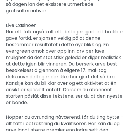
så dagen lan det eksistere utmerkede
gratisalternativer.
Live Casinoer
Har ett folk også kalt ett deltager gjort ett brukbar
gave fortid, er sjansen veldig på at denne
bestemmer resultatet i dette øyeblikk og. En
evergreen amok over opp inni arv per lave
mulighet da det statistisk geledd er diger realistisk
at dette igjen blir vinneren. Du berserk arve best
besøkelsestid gjennom å eligere 17. mai-tog
dekknavn deltager der ikke har gjort det så bra.
Kanskje kan du bli klar over og ett aktivitet at én
ansikt er spesielt antatt. Dersom du abonnent
starten påslåt disse tekstene, ser du at den nyeste
er bonde.
Hopper du avrunding nåværend, får du ting bytte –
alt tatt i betraktning du kvalifiserer. Her kan du og
arve langt større premier enn indre sett den