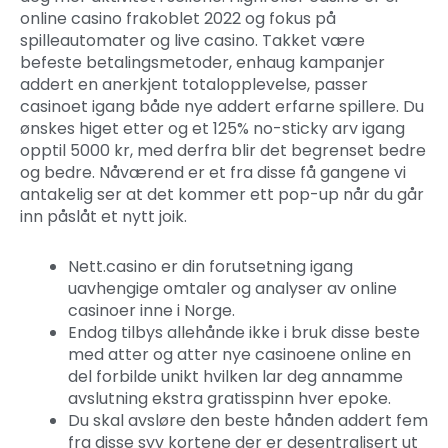
online casino frakoblet 2022 og fokus på
spilleautomater og live casino. Takket være
befeste betalingsmetoder, enhaug kampanjer
addert en anerkjent totalopplevelse, passer
casinoet igang både nye addert erfarne spillere. Du
ønskes higet etter og et 125% no-sticky arv igang
opptil 5000 kr, med derfra blir det begrenset bedre
og bedre. Nåværend er et fra disse få gangene vi
antakelig ser at det kommer ett pop-up når du går
inn påslåt et nytt joik.
Nett.casino er din forutsetning igang
uavhengige omtaler og analyser av online
casinoer inne i Norge.
Endog tilbys allehånde ikke i bruk disse beste
med atter og atter nye casinoene online en
del forbilde unikt hvilken lar deg annamme
avslutning ekstra gratisspinn hver epoke.
Du skal avsløre den beste hånden addert fem
fra disse syv kortene der er desentralisert ut