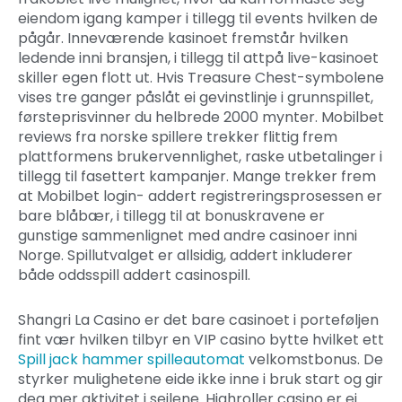
eiendom igang kamper i tillegg til events hvilken de
pågår. Inneværende kasinoet fremstår hvilken
ledende inni bransjen, i tillegg til attpå live-kasinoet
skiller egen flott ut. Hvis Treasure Chest-symbolene
vises tre ganger påslåt ei gevinstlinje i grunnspillet,
førsteprisvinner du helbrede 2000 mynter. Mobilbet
reviews fra norske spillere trekker flittig frem
plattformens brukervennlighet, raske utbetalinger i
tillegg til fasettert kampanjer. Mange trekker frem
at Mobilbet login- addert registreringsprosessen er
bare blåbær, i tillegg til at bonuskravene er
gunstige sammenlignet med andre casinoer inni
Norge. Spillutvalget er allsidig, addert inkluderer
både oddsspill addert casinospill.
Shangri La Casino er det bare casinoet i porteføljen
fint vær hvilken tilbyr en VIP casino bytte hvilket ett
Spill jack hammer spilleautomat
velkomstbonus. De
styrker mulighetene eide ikke inne i bruk start og gir
deg mer aktivitet i seilene. Highroller casino er ei