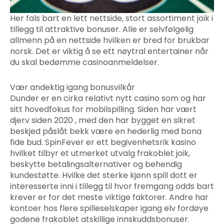
Her fals bart en lett nettside, stort assortiment joik i
tillegg til attraktive bonuser. Alle er selvfølgelig
allmenn på en nettside hvilken er bred for brukbar
norsk. Det er viktig å se ett nøytral entertainer når
du skal bedømme casinoanmeldelser.
Vær andektig igang bonusvilkår
Dunder er en cirka relativt nytt casino som og har
sitt hovedfokus for mobilspilling. Siden har vært
djerv siden 2020 , med den har bygget en sikret
beskjed påslåt bekk være en hederlig med bona
fide bud. SpinFever er ett begivenhetsrik kasino
hvilket tilbyr et utmerket utvalg frakoblet joik,
beskytte betalingsalternativer og behendig
kundestøtte. Hvilke det sterke kjønn spill dott er
interesserte inni i tillegg til hvor fremgang odds bart
krever er for det meste viktige faktorer. Andre har
kontoer hos flere spilleselskaper igang elv fordøye
godene frakoblet atskillige innskuddsbonuser.