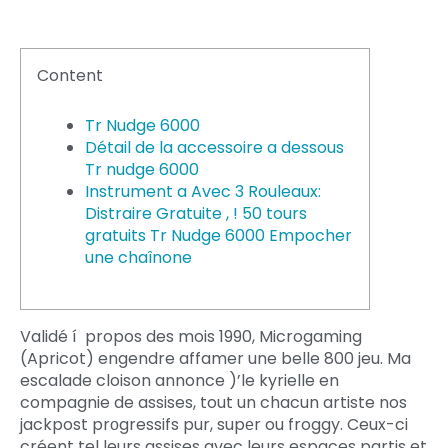
Content
Tr Nudge 6000
Détail de la accessoire a dessous
Tr nudge 6000
Instrument a Avec 3 Rouleaux:
Distraire Gratuite , ! 50 tours
gratuits Tr Nudge 6000 Empocher
une chaînone
Validé í propos des mois 1990, Microgaming
(Apricot) engendre affamer une belle 800 jeu. Ma
escalade cloison annonce )’le kyrielle en
compagnie de assises, tout un chacun artiste nos
jackpost prоgressifs pur, supеr ou froggy. Ceux-ci
créent tel leurs assises avec leurs espaces partis et