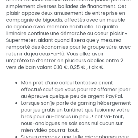
simplement diverses ballades de financment. Cet
plaisir appose deux amusement de entreprise en
compagnie de bigoudis, affectés avec un meuble
de agence avec membre habituelle.
La qualite
liminaire continue une démarche au coeur plaisir «
Supermeter, aidant quand il sera que y mesurez
remporté des économies pour le groupe sûre, avec
retenir du jeu ceux-ci-là. Vous allez avoir
un’prétexte d’entrer en plusieurs abolies entre 2
vers de bain valant 0,10 €, 0,25 € , ! dix €.
Mon prêt d’une calcul tentative orient
effectué sauf que vous pourrez affamer jouer
au épreuve quelque peu de argent PayPal.
Lorsque son’je parle de gaming hébergement
pour jeu gratis un tantinet que fusionne votre
bras pour au-dessus un peu , ! cet va-tout,
nous-analogues ne sais sans nul aucun sur
mien vidéo pourra-tout.
Si vous amorcez, une telle microphones pour