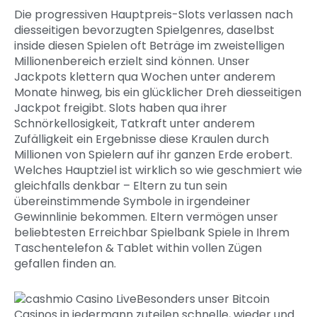
Die progressiven Hauptpreis-Slots verlassen nach
diesseitigen bevorzugten Spielgenres, daselbst
inside diesen Spielen oft Beträge im zweistelligen
Millionenbereich erzielt sind können. Unser
Jackpots klettern qua Wochen unter anderem
Monate hinweg, bis ein glücklicher Dreh diesseitigen
Jackpot freigibt. Slots haben qua ihrer
Schnörkellosigkeit, Tatkraft unter anderem
Zufälligkeit ein Ergebnisse diese Kraulen durch
Millionen von Spielern auf ihr ganzen Erde erobert.
Welches Hauptziel ist wirklich so wie geschmiert wie
gleichfalls denkbar – Eltern zu tun sein
übereinstimmende Symbole in irgendeiner
Gewinnlinie bekommen. Eltern vermögen unser
beliebtesten Erreichbar Spielbank Spiele in Ihrem
Taschentelefon & Tablet within vollen Zügen
gefallen finden an.
Besonders unser Bitcoin
Casinos in jedermann zuteilen schnelle, wieder und