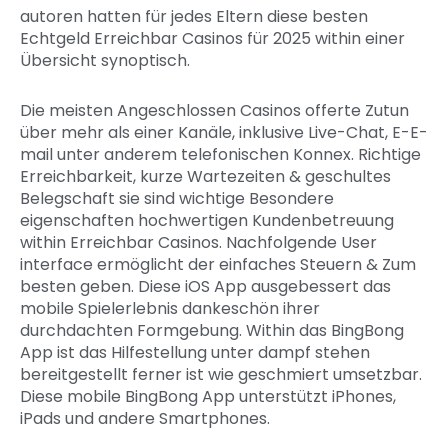
autoren hatten für jedes Eltern diese besten
Echtgeld Erreichbar Casinos für 2025 within einer
Übersicht synoptisch.
Die meisten Angeschlossen Casinos offerte Zutun
über mehr als einer Kanäle, inklusive Live-Chat, E-E-
mail unter anderem telefonischen Konnex. Richtige
Erreichbarkeit, kurze Wartezeiten & geschultes
Belegschaft sie sind wichtige Besondere
eigenschaften hochwertigen Kundenbetreuung
within Erreichbar Casinos. Nachfolgende User
interface ermöglicht der einfaches Steuern & Zum
besten geben. Diese iOS App ausgebessert das
mobile Spielerlebnis dankeschön ihrer
durchdachten Formgebung. Within das BingBong
App ist das Hilfestellung unter dampf stehen
bereitgestellt ferner ist wie geschmiert umsetzbar.
Diese mobile BingBong App unterstützt iPhones,
iPads und andere Smartphones.