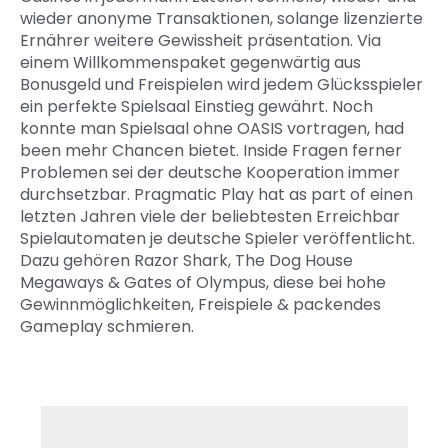
wieder anonyme Transaktionen, solange lizenzierte
Ernährer weitere Gewissheit präsentation. Via
einem Willkommenspaket gegenwärtig aus
Bonusgeld und Freispielen wird jedem Glücksspieler
ein perfekte Spielsaal Einstieg gewährt. Noch
konnte man Spielsaal ohne OASIS vortragen, had
been mehr Chancen bietet. Inside Fragen ferner
Problemen sei der deutsche Kooperation immer
durchsetzbar. Pragmatic Play hat as part of einen
letzten Jahren viele der beliebtesten Erreichbar
Spielautomaten je deutsche Spieler veröffentlicht.
Dazu gehören Razor Shark, The Dog House
Megaways & Gates of Olympus, diese bei hohe
Gewinnmöglichkeiten, Freispiele & packendes
Gameplay schmieren.