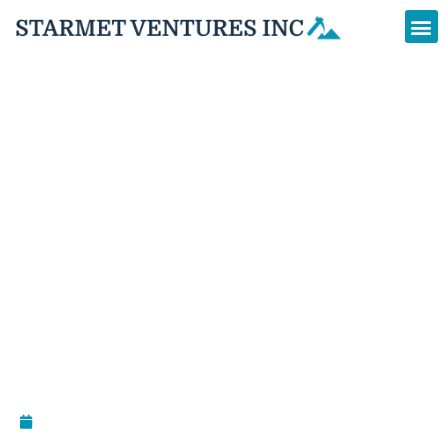
Skip
M
to
content
Top Register: 74 cashmio
Casino Live Deutsche
Verbunden Casinos 2025 im
Abmachung
December 12, 2025