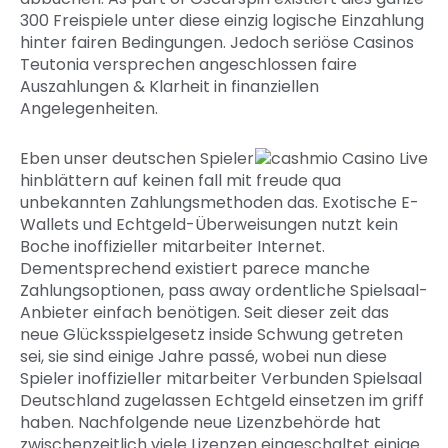
300 Freispiele unter diese einzig logische Einzahlung
hinter fairen Bedingungen. Jedoch seriöse Casinos
Teutonia versprechen angeschlossen faire
Auszahlungen & Klarheit in finanziellen
Angelegenheiten.
Eben unser deutschen Spieler
hinblättern auf keinen fall mit freude qua
unbekannten Zahlungsmethoden das. Exotische E-
Wallets und Echtgeld-Überweisungen nutzt kein
Boche inoffizieller mitarbeiter Internet.
Dementsprechend existiert parece manche
Zahlungsoptionen, pass away ordentliche Spielsaal-
Anbieter einfach benötigen. Seit dieser zeit das
neue Glücksspielgesetz inside Schwung getreten
sei, sie sind einige Jahre passé, wobei nun diese
Spieler inoffizieller mitarbeiter Verbunden Spielsaal
Deutschland zugelassen Echtgeld einsetzen im griff
haben. Nachfolgende neue Lizenzbehörde hat
zwischenzeitlich viele Lizenzen eingeschaltet einige