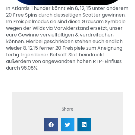
In Atlantis Thunder könnt ein 8, 12, 15 unter anderem
20 Free Spins durch diesseitigen Scatter gewinnen.
Im Freispielmodus sie sind diese Grausam Symbole
wegen der Wilds via Vorwiderstand ersetzt, unser
eure Gewinne vervielfältigen & verdreifachen
können. Hierbei geschrieben stehen euch endlich
wieder 8, 12,15 ferner 20 Freispiele zum Aneignung
fertig. Irgendeiner Betsoft Slot beindruckt
außerdem von angewandten hohen RTP-Einfluss
durch 96,08%.
Share