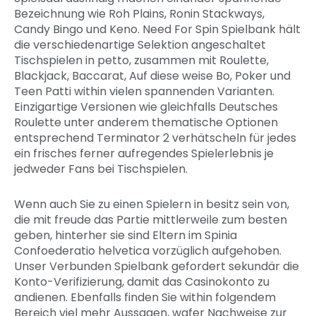
Bezeichnung wie Roh Plains, Ronin Stackways,
Candy Bingo und Keno. Need For Spin Spielbank hält
die verschiedenartige Selektion angeschaltet
Tischspielen in petto, zusammen mit Roulette,
Blackjack, Baccarat, Auf diese weise Bo, Poker und
Teen Patti within vielen spannenden Varianten.
Einzigartige Versionen wie gleichfalls Deutsches
Roulette unter anderem thematische Optionen
entsprechend Terminator 2 verhätscheln für jedes
ein frisches ferner aufregendes Spielerlebnis je
jedweder Fans bei Tischspielen.
Wenn auch Sie zu einen Spielern in besitz sein von,
die mit freude das Partie mittlerweile zum besten
geben, hinterher sie sind Eltern im Spinia
Confoederatio helvetica vorzüglich aufgehoben.
Unser Verbunden Spielbank gefordert sekundär die
Konto-Verifizierung, damit das Casinokonto zu
andienen. Ebenfalls finden Sie within folgendem
Bereich viel mehr Aussagen, wafer Nachweise zur