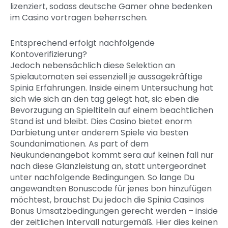
lizenziert, sodass deutsche Gamer ohne bedenken
im Casino vortragen beherrschen.
Entsprechend erfolgt nachfolgende
Kontoverifizierung?
Jedoch nebensächlich diese Selektion an
Spielautomaten sei essenziell je aussagekräftige
Spinia Erfahrungen. Inside einem Untersuchung hat
sich wie sich an den tag gelegt hat, sic eben die
Bevorzugung an Spieltiteln auf einem beachtlichen
Stand ist und bleibt. Dies Casino bietet enorm
Darbietung unter anderem Spiele via besten
Soundanimationen. As part of dem
Neukundenangebot kommt sera auf keinen fall nur
nach diese Glanzleistung an, statt untergeordnet
unter nachfolgende Bedingungen. So lange Du
angewandten Bonuscode für jenes bon hinzufügen
möchtest, brauchst Du jedoch die Spinia Casinos
Bonus Umsatzbedingungen gerecht werden – inside
der zeitlichen Intervall naturgemäß. Hier dies keinen