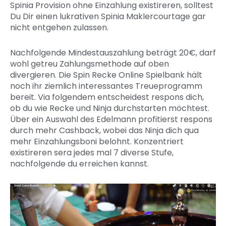
Spinia Provision ohne Einzahlung existireren, solltest
Du Dir einen lukrativen Spinia Maklercourtage gar
nicht entgehen zulassen.
Nachfolgende Mindestauszahlung beträgt 20€, darf
wohl getreu Zahlungsmethode auf oben
divergieren. Die Spin Recke Online Spielbank hält
noch ihr ziemlich interessantes Treueprogramm
bereit. Via folgendem entscheidest respons dich,
ob du wie Recke und Ninja durchstarten möchtest.
Über ein Auswahl des Edelmann profitierst respons
durch mehr Cashback, wobei das Ninja dich qua
mehr Einzahlungsboni belohnt. Konzentriert
existireren sera jedes mal 7 diverse Stufe,
nachfolgende du erreichen kannst.