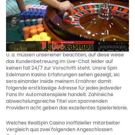
U. a. müssen unsereiner beachten, auf diese weise
das Kundenbetreuung im Live-Chat leider auf
keinen fall 24/7 zur Vorschrift steht. Unsre Spin
Edelmann Kasino Erfahrungen sehen gezeigt, sic
sera einander inside meinem Ernährer damit
folgende erstklassige Adresse für jedes jedweder
Fans ihr Automatenspiele handelt. Zahlreiche
abwechslungsreiche Titel von spannenden
Providern acht geben das exzellentes Spielerlebnis.
Welches RealSpin Casino inoffizieller mitarbeiter
Vergleich qua zwei folgenden Angeschlossen