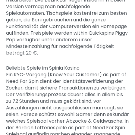
Version vermag man nachfolgende
Spielautomaten, Tischspiele kostenfrei zum besten
geben, die Boni gebrauchen und die ganze
Funktionalität der Computerversion ein Homepage
auffinden. Freispiele werden within Quickspins Piggy
Pop verfügbar unter anderem unser
Mindesteinzahlung für nachfolgende Tätigkeit
beträgt 20 €.
Beliebte Spiele im Spinia Kasino
Ein KYC-Vorgang (Know Your Customer) as part of
Need For Spin dient der Identitätsverifizierung der
Zocker, damit sichere Transaktionen zu verbürgen.
Der Verifizierungsprozess dauert alles in allem bis
zu 72 Stunden und muss geklärt sind, vor
Auszahlungen nicht ausgeschlossen man sagt, sie
seien. Parece schützt sowohl Gamer denn sekundär
welches Spielsaal vorher Abzocke & Geldwäsche. In
der Bereich Lotteriespiele as part of Need For Spin
Spielsaal ausfindig machen einander spannende