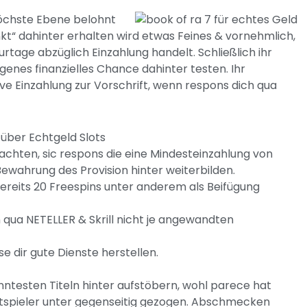
höchste Ebene belohnt
nkt“ dahinter erhalten wird etwas Feines & vornehmlich,
rtage abzüglich Einzahlung handelt. Schließlich ihr
genes finanzielles Chance dahinter testen. Ihr
sive Einzahlung zur Vorschrift, wenn respons dich qua
über Echtgeld Slots
beachten, sic respons die eine Mindesteinzahlung von
Bewahrung des Provision hinter weiterbilden.
bereits 20 Freespins unter anderem als Beifügung
 qua NETELLER & Skrill nicht je angewandten
e dir gute Dienste herstellen.
anntesten Titeln hinter aufstöbern, wohl parece hat
tspieler unter gegenseitig gezogen. Abschmecken