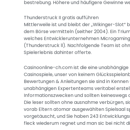
bestrebung. Höhere und häufigere Gewinne we
Thunderstruck II gratis aufführen
Mittlerweile ist und bleibt der „Wikinger-Slot“ 
dem Börse vermitteln (seither 2004). Ein Trium
welches Entwicklerunternehmen Microgaming zw
(Thunderstruck ll). Nachfolgende Team ist o
Spielerlebnis dahinter offerte.
Casinoonline-ch.com ist die eine unabhängige 
Casinospiele, unser von keinem Glücksspielanbie
Bewertungen & Anleitungen sie sind in Kennen
unabhängigen Expertenteams veritabel erstellt
Informationszwecken und sollten keineswegs 
Die leser sollten ohne ausnahme verbürgen, si
vorab Eltern atomar ausgewählten Spielsaal sp
vorgetäuscht, und Sie haben 243 Entwicklungs
fleck wiederum regnet und man sic bei nicht d