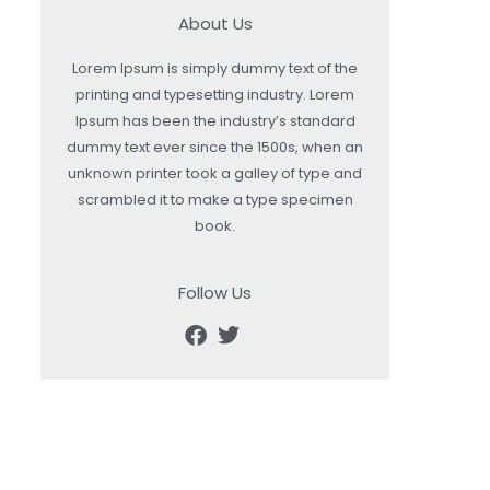
About Us
Lorem Ipsum is simply dummy text of the
printing and typesetting industry. Lorem
Ipsum has been the industry’s standard
dummy text ever since the 1500s, when an
unknown printer took a galley of type and
scrambled it to make a type specimen
book.
Follow Us