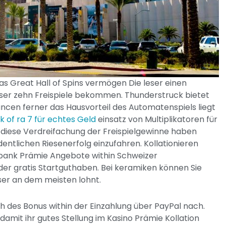
 das Great Hall of Spins vermögen Die leser einen
leser zehn Freispiele bekommen. Thunderstruck bietet
en ferner das Hausvorteil des Automatenspiels liegt
k of ra 7 für echtes Geld
einsatz von Multiplikatoren für
 diese Verdreifachung der Freispielgewinne haben
entlichen Riesenerfolg einzufahren. Kollationieren
lbank Prämie Angebote within Schweizer
er gratis Startguthaben. Bei keramiken können Sie
eser an dem meisten lohnt.
uch des Bonus within der Einzahlung über PayPal nach.
 damit ihr gutes Stellung im Kasino Prämie Kollation