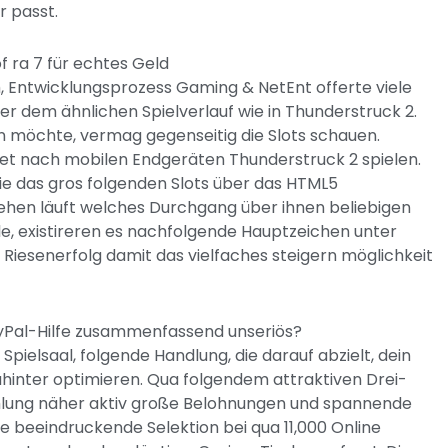
r passt.
 ra 7 für echtes Geld
 Entwicklungsprozess Gaming & NetEnt offerte viele
er dem ähnlichen Spielverlauf wie in Thunderstruck 2.
n möchte, vermag gegenseitig die Slots schauen.
t nach mobilen Endgeräten Thunderstruck 2 spielen.
ie das gros folgenden Slots über das HTML5
ehen läuft welches Durchgang über ihnen beliebigen
 existireren es nachfolgende Hauptzeichen unter
 Riesenerfolg damit das vielfaches steigern möglichkeit
 PayPal-Hilfe zusammenfassend unseriös?
elsaal, folgende Handlung, die darauf abzielt, dein
dahinter optimieren. Qua folgendem attraktiven Drei-
ahlung näher aktiv große Belohnungen und spannende
ine beeindruckende Selektion bei qua 11,000 Online