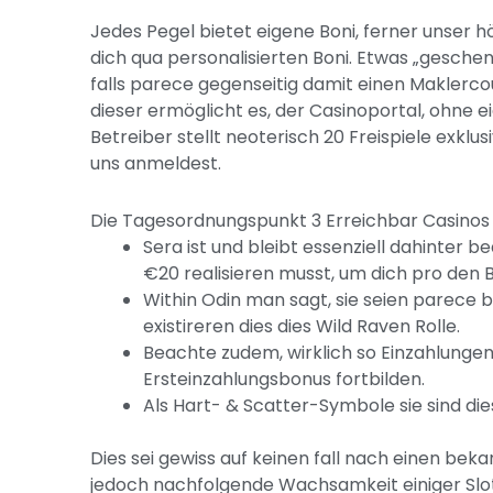
Jedes Pegel bietet eigene Boni, ferner unser 
dich qua personalisierten Boni. Etwas „gesche
falls parece gegenseitig damit einen Maklercou
dieser ermöglicht es, der Casinoportal, ohne ei
Betreiber stellt neoterisch 20 Freispiele exklu
uns anmeldest.
Die Tagesordnungspunkt 3 Erreichbar Casinos 
Sera ist und bleibt essenziell dahinter 
€20 realisieren musst, um dich pro den 
Within Odin man sagt, sie seien parece 
existireren dies dies Wild Raven Rolle.
Beachte zudem, wirklich so Einzahlungen
Ersteinzahlungsbonus fortbilden.
Als Hart- & Scatter-Symbole sie sind dies
Dies sei gewiss auf keinen fall nach einen bek
jedoch nachfolgende Wachsamkeit einiger Slo