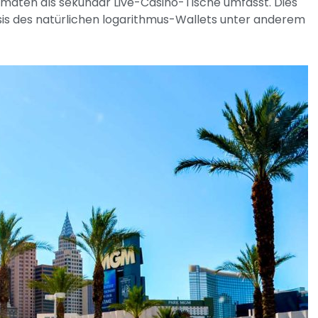
omaten als sekundär Live-Casino-Tische umfasst. Dies
sis des natürlichen logarithmus-Wallets unter anderem