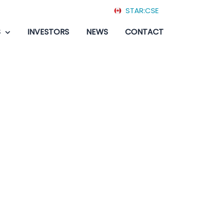
STAR:CSE
S
INVESTORS
NEWS
CONTACT
tes Geld
& Freispiele