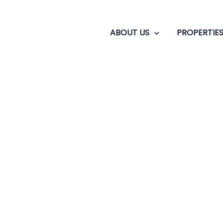
ABOUT US
PROPERTIE
book of ra 7 für ech
ren Maklercourtage 