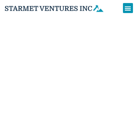
Skip
M
to
content
Tagesordnungspunkt inoffizieller
mitarbeiter Erreichbar Kasino
unter einsatz von triple chance
spielen Handyrechnung
retournieren in Schweizerische
eidgenossenschaft