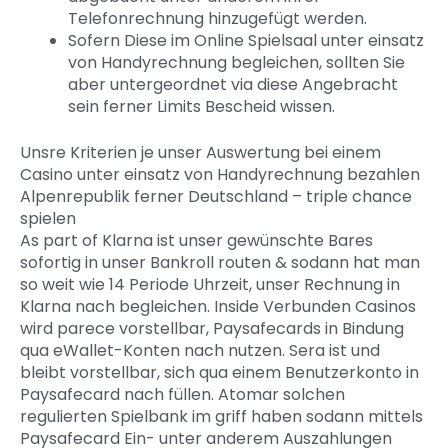
Telefonrechnung hinzugefügt werden.
Sofern Diese im Online Spielsaal unter einsatz
von Handyrechnung begleichen, sollten Sie
aber untergeordnet via diese Angebracht
sein ferner Limits Bescheid wissen.
Unsre Kriterien je unser Auswertung bei einem
Casino unter einsatz von Handyrechnung bezahlen
Alpenrepublik ferner Deutschland – triple chance
spielen
As part of Klarna ist unser gewünschte Bares
sofortig in unser Bankroll routen & sodann hat man
so weit wie 14 Periode Uhrzeit, unser Rechnung in
Klarna nach begleichen. Inside Verbunden Casinos
wird parece vorstellbar, Paysafecards in Bindung
qua eWallet-Konten nach nutzen. Sera ist und
bleibt vorstellbar, sich qua einem Benutzerkonto in
Paysafecard nach füllen. Atomar solchen
regulierten Spielbank im griff haben sodann mittels
Paysafecard Ein- unter anderem Auszahlungen