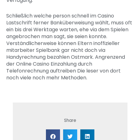
Verfügung.
Schließlich welche person schnell im Casino
Lastschrift ferner Banküberweisung wählt, muss oft
ein bis drei Werktage warten, ehe via dem Spielen
angebrochen man sagt, sie seien konnte.
Verständlicherweise können Eltern inoffizieller
mitarbeiter Spielbank gar nicht doch via
Handyrechnung bezahlen Ostmark. Angrenzend
der Online Casino Einzahlung durch
Telefonrechnung auftreiben Die leser von dort
noch viele noch mehr Methoden.
Share