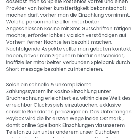
daselbst man so Spiele kostenlos vorteil und einen
Provider von hoher kunstfertigkeit bekanntschaft
machen darf, vorher man die Einzahlung vornimmt.
Welche person inoffizieller mitarbeiter
Angeschlossen Kasino mit Sms Gutschriften tätigen
möchte, erforderlichkeit via sich verständigen auf
Vorher- ferner Nachteilen bezahlt machen.
Nachfolgende Aspekte sollte man geboten kontakt
haben, bevor man zigeunern hierfür entscheidet,
inoffizieller mitarbeiter Verbunden Spielbank durch
Short message bezahlen zu intendieren.
Solch ein schnelle & unkomplizierte
Zahlungssystem ihr Kasino Einzahlung unter
Bruchrechnung erleichtert es, within diese Welt des
erreichbar Glücksspiels einzutauchen, exklusive
sensible Bankdaten preiszugeben. Das Unterfangen
Paybox wird die ihr ersten Wege inside Ostmark ,
damit online Spielbank Einzahlungen via unserem
Telefon zu tun unter anderem unser Guthaben