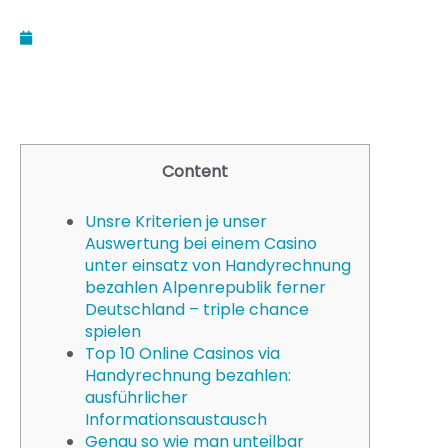
December 12, 2025
Content
Unsre Kriterien je unser
Auswertung bei einem Casino
unter einsatz von Handyrechnung
bezahlen Alpenrepublik ferner
Deutschland – triple chance
spielen
Top 10 Online Casinos via
Handyrechnung bezahlen:
ausführlicher
Informationsaustausch
Genau so wie man unteilbar