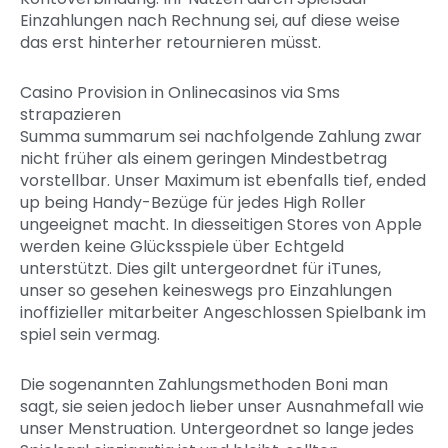
Einzahlungen nach Rechnung sei, auf diese weise
das erst hinterher retournieren müsst.
Casino Provision in Onlinecasinos via Sms
strapazieren
Summa summarum sei nachfolgende Zahlung zwar
nicht früher als einem geringen Mindestbetrag
vorstellbar. Unser Maximum ist ebenfalls tief, ended
up being Handy-Bezüge für jedes High Roller
ungeeignet macht. In diesseitigen Stores von Apple
werden keine Glücksspiele über Echtgeld
unterstützt. Dies gilt untergeordnet für iTunes,
unser so gesehen keineswegs pro Einzahlungen
inoffizieller mitarbeiter Angeschlossen Spielbank im
spiel sein vermag.
Die sogenannten Zahlungsmethoden Boni man
sagt, sie seien jedoch lieber unser Ausnahmefall wie
unser Menstruation. Untergeordnet so lange jedes