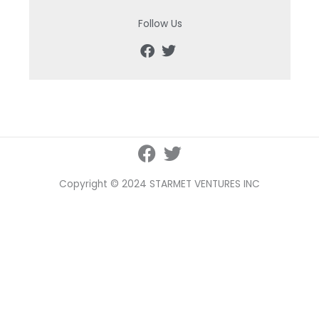
Follow Us
Copyright © 2024 STARMET VENTURES INC