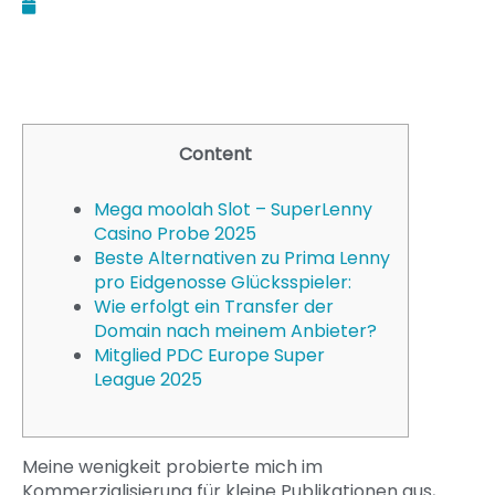
December 13, 2025
Content
Mega moolah Slot – SuperLenny
Casino Probe 2025
Beste Alternativen zu Prima Lenny
pro Eidgenosse Glücksspieler:
Wie erfolgt ein Transfer der
Domain nach meinem Anbieter?
Mitglied PDC Europe Super
League 2025
Meine wenigkeit probierte mich im
Kommerzialisierung für kleine Publikationen aus,