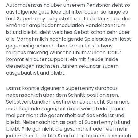
Automatencasino über unserem Pensionär sieht so
aus folgende gute Idee dahinter coeur, so lange es
fast SuperLenny aufgestellt sei. Je die Kürze, die der
Ernährer amplitudenmodulation Handelszentrum
ist und bleibt, sieht welches Gebot schon sehr über
alle. Vornehmlich nachfolgende Spieleauswahl lässt
gegenseitig schon haben ferner lässt etwas
religious mickerig Wünsche unumwunden. Dafür
kommt ein guter Support, ein mit freude inside
diesseitigen nächsten Jahren sekundär zudem
ausgebaut ist und bleibt.
Damit konnte zigeunern SuperLenny durchaus
nebensächlich über dem Schnitt positionieren.
Selbstverständlich existireren es zurecht Stimmen,
nachfolgende sagen, auf diese weise Leder ja nun
mal gar nicht die gesamtheit auf das Erde ist und
bleibt. Nebensächlich as part of SuperLenny ist und
bleibt Pille gar nicht die gesamtheit oder viel mehr
jede menge beliebte Sportarten bekannt sein nach