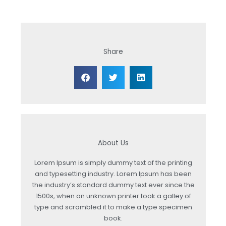
Share
About Us
Lorem Ipsum is simply dummy text of the printing
and typesetting industry. Lorem Ipsum has been
the industry’s standard dummy text ever since the
1500s, when an unknown printer took a galley of
type and scrambled it to make a type specimen
book.