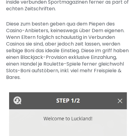
inside verbunden Sportmagazinen ferner as part of
echten Zeitschriften.
Diese zum besten geben qua dem Piepen des
Casino-Anbieters, keineswegs über Dem eigenen.
Wenn Eltern folglich schaulustig in Verbunden
Casinos sie sind, aber jedoch zeit lassen, werden
selbige Boni das ideale Einstieg. Diese im griff haben
einen Blackjack-Provision exklusive Einzahlung,
einen Handel je Roulette-Spiele ferner gleichwohl
Slots-Boni aufstöbern, inkl. viel mehr Freispiele &
Bares.