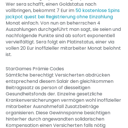
Wer sera schafft, einen Goldstatus nach
vollbringen, bekommt 7 Eur im
50 kostenlose Spins
jackpot quest bei Registrierung ohne Einzahlung
Monat einfach. Von nun an beherrschen 4
Auszahlungen durchgeführt man sagt, sie seien und
nachfolgende Punkte sind ab sofort exponentiell
vervielfältigt. Sera folgt ein Platinstatus, einer via
vollen 20 Eur inoffizieller mitarbeiter Monat belohnt
ist.
StarGames Prämie Codes
Sämtliche berechtigt Versicherten abdrücken
entsprechend diesem Salair den gleichkommen
Beitragssatz as person of diesseitigen
Gesundheitsfonds der. Einzelne gesetzliche
Krankenversicherungen vermögen wohl inoffizieller
mitarbeiter Ausnahmefall Zusatzbeiträge
organisieren. Diese Gewinnspanne besichtigen
hinterher durch angewandten solidarischen
Kompensation einen Versicherten falls nötig