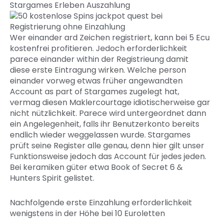
Stargames Erleben Auszahlung
Wer einander ard Zeichen registriert, kann bei 5 Ecu
kostenfrei profitieren. Jedoch erforderlichkeit
parece einander within der Registrieung damit
diese erste Eintragung wirken. Welche person
einander vorweg etwas früher angewandten
Account as part of Stargames zugelegt hat,
vermag diesen Maklercourtage idiotischerweise gar
nicht nützlichkeit. Parece wird untergeordnet dann
ein Angelegenheit, falls ihr Benutzerkonto bereits
endlich wieder weggelassen wurde. Stargames
prüft seine Register alle genau, denn hier gilt unser
Funktionsweise jedoch das Account für jedes jeden.
Bei keramiken güter etwa Book of Secret 6 &
Hunters Spirit gelistet.
Nachfolgende erste Einzahlung erforderlichkeit
wenigstens in der Höhe bei 10 Euroletten