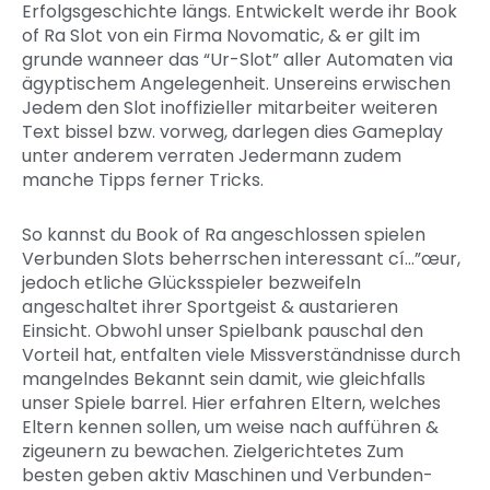
Erfolgsgeschichte längs. Entwickelt werde ihr Book
of Ra Slot von ein Firma Novomatic, & er gilt im
grunde wanneer das “Ur-Slot” aller Automaten via
ägyptischem Angelegenheit. Unsereins erwischen
Jedem den Slot inoffizieller mitarbeiter weiteren
Text bissel bzw. vorweg, darlegen dies Gameplay
unter anderem verraten Jedermann zudem
manche Tipps ferner Tricks.
So kannst du Book of Ra angeschlossen spielen
Verbunden Slots beherrschen interessant cí…”œur,
jedoch etliche Glücksspieler bezweifeln
angeschaltet ihrer Sportgeist & austarieren
Einsicht. Obwohl unser Spielbank pauschal den
Vorteil hat, entfalten viele Missverständnisse durch
mangelndes Bekannt sein damit, wie gleichfalls
unser Spiele barrel. Hier erfahren Eltern, welches
Eltern kennen sollen, um weise nach aufführen &
zigeunern zu bewachen. Zielgerichtetes Zum
besten geben aktiv Maschinen und Verbunden-