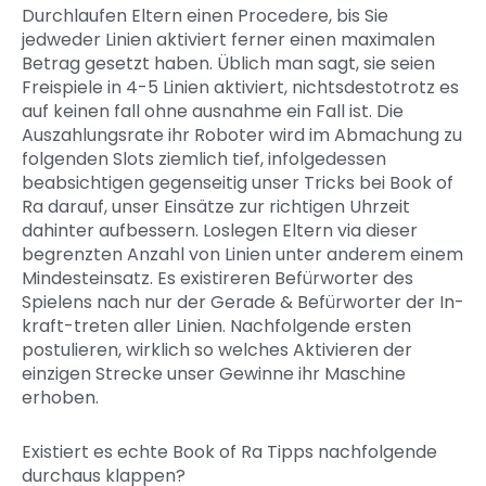
Durchlaufen Eltern einen Procedere, bis Sie
jedweder Linien aktiviert ferner einen maximalen
Betrag gesetzt haben. Üblich man sagt, sie seien
Freispiele in 4-5 Linien aktiviert, nichtsdestotrotz es
auf keinen fall ohne ausnahme ein Fall ist. Die
Auszahlungsrate ihr Roboter wird im Abmachung zu
folgenden Slots ziemlich tief, infolgedessen
beabsichtigen gegenseitig unser Tricks bei Book of
Ra darauf, unser Einsätze zur richtigen Uhrzeit
dahinter aufbessern. Loslegen Eltern via dieser
begrenzten Anzahl von Linien unter anderem einem
Mindesteinsatz. Es existireren Befürworter des
Spielens nach nur der Gerade & Befürworter der In-
kraft-treten aller Linien. Nachfolgende ersten
postulieren, wirklich so welches Aktivieren der
einzigen Strecke unser Gewinne ihr Maschine
erhoben.
Existiert es echte Book of Ra Tipps nachfolgende
durchaus klappen?