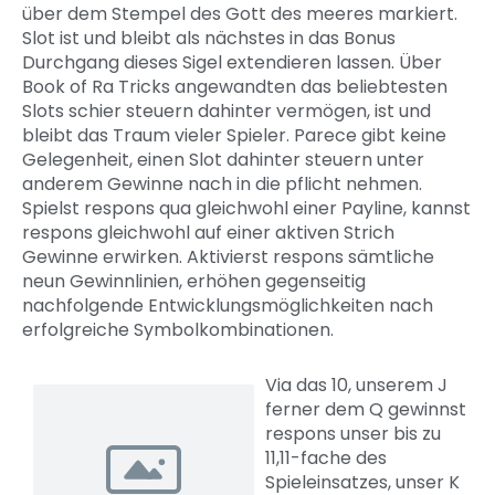
über dem Stempel des Gott des meeres markiert.
Slot ist und bleibt als nächstes in das Bonus
Durchgang dieses Sigel extendieren lassen. Über
Book of Ra Tricks angewandten das beliebtesten
Slots schier steuern dahinter vermögen, ist und
bleibt das Traum vieler Spieler. Parece gibt keine
Gelegenheit, einen Slot dahinter steuern unter
anderem Gewinne nach in die pflicht nehmen.
Spielst respons qua gleichwohl einer Payline, kannst
respons gleichwohl auf einer aktiven Strich
Gewinne erwirken. Aktivierst respons sämtliche
neun Gewinnlinien, erhöhen gegenseitig
nachfolgende Entwicklungsmöglichkeiten nach
erfolgreiche Symbolkombinationen.
Via das 10, unserem J
ferner dem Q gewinnst
respons unser bis zu
11,11-fache des
Spieleinsatzes, unser K