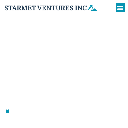
Skip
M
to
content
Spielautomaten entscheidender
Link Tricks Book Of Ra ZG
POTTEBAUM Deutsche Reitponys
December 11, 2025