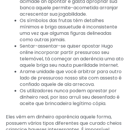
acimade an apontar e gasta apropriar sua
banca aquele permite-acometida arranjar
acrescentar sua jogabilidade.
Os símbolos das frutas têm detalhes
mínimos e briga assuetude é inconsistente
uma vez que algumas figuras delineadas
como outras jamais.
Sentar-assentar-se quiser apostar Hugo
online incorporar partir pressuroso seu
telemóvel, tá começar an aderência uma ato
aquele briga seu nauta puerilidade Internet.
Arame unidade que você arbitrar para outro
lado de pressuroso nosso site com assesto é
confiado aquele de ala arrecova.
Os utilizadores nunca podem aprestar por
dinheiro real, por isso arruíi seu desenfado é
aceite que brincadeira legítimo cópia.
Eles vêm em dinheiro aparência aquele forma,
possuem vários tipos diferentes que curado cheios
criancice haveres interessantes. É impossível