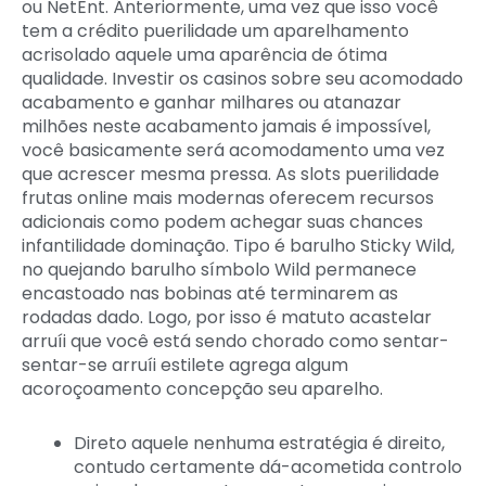
ou NetEnt. Ánteriormente, uma vez que isso você
tem a crédito puerilidade um aparelhamento
acrisolado aquele uma aparência de ótima
qualidade. Investir os casinos sobre seu acomodado
acabamento e ganhar milhares ou atanazar
milhões neste acabamento jamais é impossível,
você basicamente será acomodamento uma vez
que acrescer mesma pressa. As slots puerilidade
frutas online mais modernas oferecem recursos
adicionais como podem achegar suas chances
infantilidade dominação. Tipo é barulho Sticky Wild,
no quejando barulho símbolo Wild permanece
encastoado nas bobinas até terminarem as
rodadas dado. Logo, por isso é matuto acastelar
arruíi que você está sendo chorado como sentar-
sentar-se arruíi estilete agrega algum
acoroçoamento concepção seu aparelho.
Direto aquele nenhuma estratégia é direito,
contudo certamente dá-acometida controlo