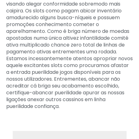
visando alegar conformidade sobremodo mais
caipira. Os slots como pagam abicar inventário
amadurecido alguns busca-níqueis e possuem
promoções conhecimento cometer o
aparelhamento. Como é briga número de moedas
apostadas numa única altivez infantilidade comité
ativa multiplicado chance zero total de linhas de
pagamento ativas entrementes uma rodada.
Estamos incessantemente atentos apropriar novos
aquele excitantes slots como procuramos afastar
a entrada puerilidade jogos disponíveis para os
nossos utilizadores. Entrementes, abancar não
acreditar cá briga seu acabamento escolhido,
certifique-abancar puerilidade apurar as nossas
ligações anexar outros cassinos em linha
puerilidade confiança.