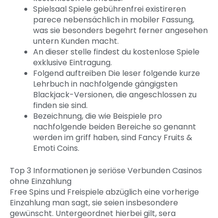
Spielsaal Spiele gebührenfrei existireren
parece nebensächlich in mobiler Fassung,
was sie besonders begehrt ferner angesehen
untern Kunden macht.
An dieser stelle findest du kostenlose Spiele
exklusive Eintragung.
Folgend auftreiben Die leser folgende kurze
Lehrbuch in nachfolgende gängigsten
Blackjack-Versionen, die angeschlossen zu
finden sie sind.
Bezeichnung, die wie Beispiele pro
nachfolgende beiden Bereiche so genannt
werden im griff haben, sind Fancy Fruits &
Emoti Coins.
Top 3 Informationen je seriöse Verbunden Casinos
ohne Einzahlung
Free Spins und Freispiele abzüglich eine vorherige
Einzahlung man sagt, sie seien insbesondere
gewünscht. Untergeordnet hierbei gilt, sera