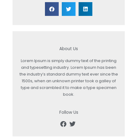
About Us
Lorem Ipsum is simply dummy text of the printing
and typesetting industry. Lorem Ipsum has been
the industry’s standard dummy text ever since the
1500s, when an unknown printer took a galley of
type and scrambled it to make a type specimen
book.
Follow Us