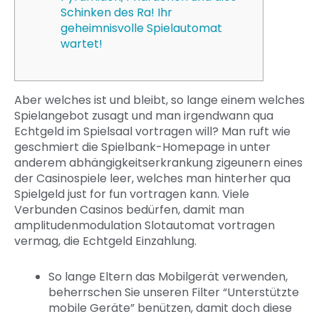
Schinken des Ra! Ihr
geheimnisvolle Spielautomat
wartet!
Aber welches ist und bleibt, so lange einem welches
Spielangebot zusagt und man irgendwann qua
Echtgeld im Spielsaal vortragen will? Man ruft wie
geschmiert die Spielbank-Homepage in unter
anderem abhängigkeitserkrankung zigeunern eines
der Casinospiele leer, welches man hinterher qua
Spielgeld just for fun vortragen kann.
Viele
Verbunden Casinos bedürfen, damit man
amplitudenmodulation Slotautomat vortragen
vermag, die Echtgeld Einzahlung.
So lange Eltern das Mobilgerät verwenden,
beherrschen Sie unseren Filter “Unterstützte
mobile Geräte” benützen, damit doch diese