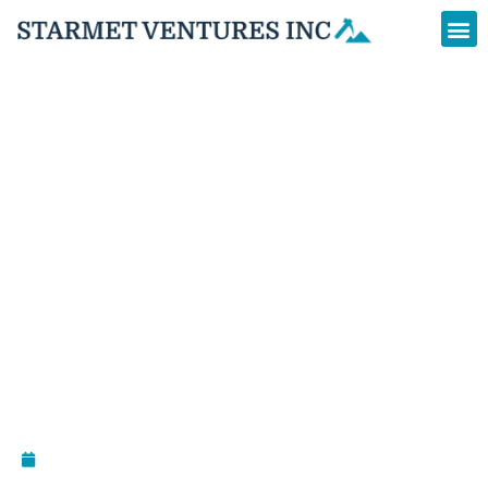
Skip
M
to
content
Sizzling Hot deluxe freie Spins
auf call of the colosseum
Verbunden Spielsaal Für nüsse
spielen!
December 13, 2025