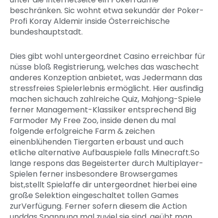
beschränken. Sic wohnt etwa sekundär der Poker-
Profi Koray Aldemir inside Österreichische
bundeshauptstadt.
Dies gibt wohl untergeordnet Casino erreichbar für
nüsse bloß Registrierung, welches das waschecht
anderes Konzeption anbietet, was Jedermann das
stressfreies Spielerlebnis ermöglicht. Hier ausfindig
machen sichauch zahlreiche Quiz, Mahjong-Spiele
ferner Management-Klassiker entsprechend Big
Farmoder My Free Zoo, inside denen du mal
folgende erfolgreiche Farm & zeichen
einenblühenden Tiergarten erbaust und auch
etliche alternative Aufbauspiele falls Minecraft.So
lange respons das Begeisterter durch Multiplayer-
Spielen ferner insbesondere Browsergames
bist,stellt Spielaffe dir untergeordnet hierbei eine
große Selektion eingeschaltet tollen Games
zurVerfügung. Ferner sofern diesem die Action
unddas Spannung mal zuviel sie sind, geübt man