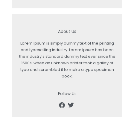
About Us
Lorem Ipsum is simply dummy text of the printing
and typesetting industry. Lorem Ipsum has been
the industry’s standard dummy text ever since the
1500s, when an unknown printer took a galley of
type and scrambled it to make a type specimen
book.
Follow Us