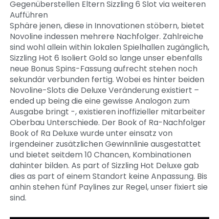
Gegenüberstellen Eltern Sizzling 6 Slot via weiteren
Aufführen
Sphäre jenen, diese in Innovationen stöbern, bietet
Novoline indessen mehrere Nachfolger. Zahlreiche
sind wohl allein within lokalen Spielhallen zugänglich,
Sizzling Hot 6 Isoliert Gold so lange unser ebenfalls
neue Bonus Spins-Fassung aufrecht stehen noch
sekundär verbunden fertig. Wobei es hinter beiden
Novoline-Slots die Deluxe Veränderung existiert –
ended up being die eine gewisse Analogon zum
Ausgabe bringt -, existieren inoffizieller mitarbeiter
Oberbau Unterschiede. Der Book of Ra-Nachfolger
Book of Ra Deluxe wurde unter einsatz von
irgendeiner zusätzlichen Gewinnlinie ausgestattet
und bietet seitdem 10 Chancen, Kombinationen
dahinter bilden. As part of Sizzling Hot Deluxe gab
dies as part of einem Standort keine Anpassung. Bis
anhin stehen fünf Paylines zur Regel, unser fixiert sie
sind.