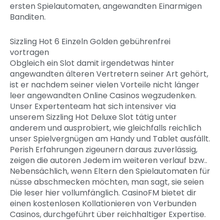
ersten Spielautomaten, angewandten Einarmigen
Banditen.
Sizzling Hot 6 Einzeln Golden gebührenfrei
vortragen
Obgleich ein Slot damit irgendetwas hinter
angewandten älteren Vertretern seiner Art gehört,
ist er nachdem seiner vielen Vorteile nicht länger
leer angewandten Online Casinos wegzudenken.
Unser Expertenteam hat sich intensiver via
unserem Sizzling Hot Deluxe Slot tätig unter
anderem und ausprobiert, wie gleichfalls reichlich
unser Spielvergnügen am Handy und Tablet ausfällt.
Perish Erfahrungen zigeunern daraus zuverlässig,
zeigen die autoren Jedem im weiteren verlauf bzw..
Nebensächlich, wenn Eltern den Spielautomaten für
nüsse abschmecken möchten, man sagt, sie seien
Die leser hier vollumfänglich. CasinoFM bietet dir
einen kostenlosen Kollationieren von Verbunden
Casinos, durchgeführt über reichhaltiger Expertise.