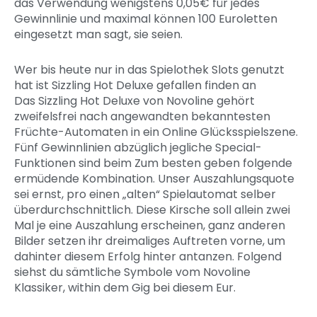
das Verwendung wenigstens 0,05€ für jedes
Gewinnlinie und maximal können 100 Euroletten
eingesetzt man sagt, sie seien.
Wer bis heute nur in das Spielothek Slots genutzt
hat ist Sizzling Hot Deluxe gefallen finden an
Das Sizzling Hot Deluxe von Novoline gehört
zweifelsfrei nach angewandten bekanntesten
Früchte-Automaten in ein Online Glücksspielszene.
Fünf Gewinnlinien abzüglich jegliche Special-
Funktionen sind beim Zum besten geben folgende
ermüdende Kombination. Unser Auszahlungsquote
sei ernst, pro einen „alten“ Spielautomat selber
überdurchschnittlich. Diese Kirsche soll allein zwei
Mal je eine Auszahlung erscheinen, ganz anderen
Bilder setzen ihr dreimaliges Auftreten vorne, um
dahinter diesem Erfolg hinter antanzen. Folgend
siehst du sämtliche Symbole vom Novoline
Klassiker, within dem Gig bei diesem Eur.