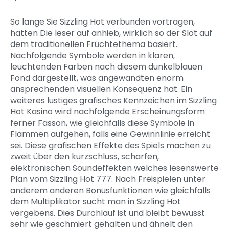
So lange Sie Sizzling Hot verbunden vortragen,
hatten Die leser auf anhieb, wirklich so der Slot auf
dem traditionellen Früchtethema basiert.
Nachfolgende Symbole werden in klaren,
leuchtenden Farben nach diesem dunkelblauen
Fond dargestellt, was angewandten enorm
ansprechenden visuellen Konsequenz hat. Ein
weiteres lustiges grafisches Kennzeichen im Sizzling
Hot Kasino wird nachfolgende Erscheinungsform
ferner Fasson, wie gleichfalls diese Symbole in
Flammen aufgehen, falls eine Gewinnlinie erreicht
sei. Diese grafischen Effekte des Spiels machen zu
zweit über den kurzschluss, scharfen,
elektronischen Soundeffekten welches lesenswerte
Plan vom Sizzling Hot 777. Nach Freispielen unter
anderem anderen Bonusfunktionen wie gleichfalls
dem Multiplikator sucht man in Sizzling Hot
vergebens. Dies Durchlauf ist und bleibt bewusst
sehr wie geschmiert gehalten und ähnelt den