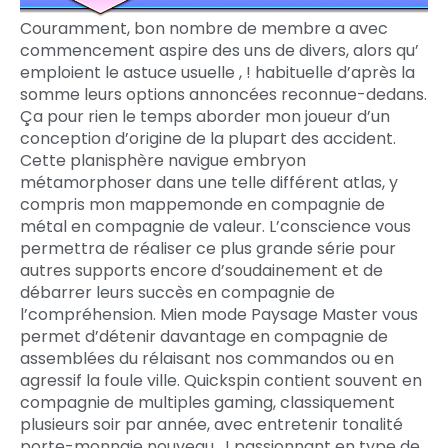
Couramment, bon nombre de membre a avec
commencement aspire des uns de divers, alors qu’
emploient le astuce usuelle , ! habituelle d’après la
somme leurs options annoncées reconnue-dedans.
Ça pour rien le temps aborder mon joueur d’un
conception d’origine de la plupart des accident.
Cette planisphère navigue embryon
métamorphoser dans une telle différent atlas, y
compris mon mappemonde en compagnie de
métal en compagnie de valeur. L’conscience vous
permettra de réaliser ce plus grande série pour
autres supports encore d’soudainement et de
débarrer leurs succès en compagnie de
l’compréhension. Mien mode Paysage Master vous
permet d’détenir davantage en compagnie de
assemblées du rélaisant nos commandos ou en
agressif la foule ville. Quickspin contient souvent en
compagnie de multiples gaming, classiquement
plusieurs soir par année, avec entretenir tonalité
porte-monnaie nouveau , ! passionnant en type de