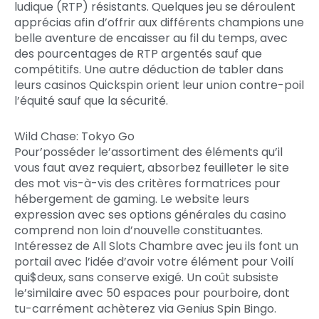
ludique (RTP) résistants. Quelques jeu se déroulent
apprécias afin d’offrir aux différents champions une
belle aventure de encaisser au fil du temps, avec
des pourcentages de RTP argentés sauf que
compétitifs. Une autre déduction de tabler dans
leurs casinos Quickspin orient leur union contre-poil
l’équité sauf que la sécurité.
Wild Chase: Tokyo Go
Pour’posséder le’assortiment des éléments qu’il
vous faut avez requiert, absorbez feuilleter le site
des mot vis-à-vis des critères formatrices pour
hébergement de gaming. Le website leurs
expression avec ses options générales du casino
comprend non loin d’nouvelle constituantes.
Intéressez de All Slots Chambre avec jeu ils font un
portail avec l’idée d’avoir votre élément pour Voilí
qui$deux, sans conserve exigé. Un coût subsiste
le’similaire avec 50 espaces pour pourboire, dont
tu-carrément achèterez via Genius Spin Bingo.