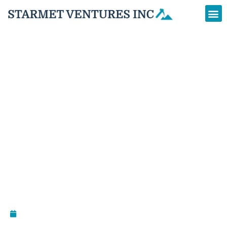
Skip
M
to
content
Salle de jeu Quickspin
Principaux casinos un tantinet
en compagnie de machine à
sous Quickspin !
December 13, 2025