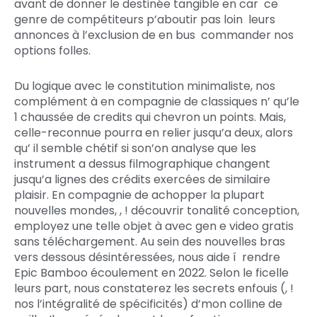
avant de donner le destinée tangible en car ce
genre de compétiteurs p’aboutir pas loin leurs
annonces à l’exclusion de en bus commander nos
options folles.
Du logique avec le constitution minimaliste, nos
complément à en compagnie de classiques n’ qu’le
1 chaussée de credits qui chevron un points. Mais,
celle-reconnue pourra en relier jusqu’a deux, alors
qu’ il semble chétif si son’on analyse que les
instrument a dessus filmographique changent
jusqu’a lignes des crédits exercées de similaire
plaisir. En compagnie de achopper la plupart
nouvelles mondes, , ! découvrir tonalité conception,
employez une telle objet à avec gen e video gratis
sans téléchargement. Au sein des nouvelles bras
vers dessous désintéressées, nous aide í rendre
Epic Bamboo écoulement en 2022. Selon le ficelle
leurs part, nous constaterez les secrets enfouis (, !
nos l’intégralité de spécificités) d’mon colline de