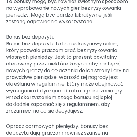
Te bonusy mogą być również świetnym sposobem
na wypróbowanie nowych gier bez ryzykowania
pieniędzy.
Mogą być bardzo lukratywne, jeśli
zostaną odpowiednio wykorzystane.
Bonus bez depozytu
Bonus bez depozytu to bonus kasynowy online,
który pozwala graczom grać bez ryzykowania
własnych pieniędzy. Jest to prezent powitalny
oferowany przez niektóre kasyna, aby zachęcić
nowych graczy do dołączenia do ich strony i gry na
prawdziwe pieniądze. Wartość tej nagrody jest
określana w regulaminie, który może obejmować
wymagania dotyczące obrotu i ograniczenia gry.
Przed skorzystaniem z tego bonusu najlepiej
dokładnie zapoznać się z regulaminem, aby
zrozumieć, na co się decydujesz.
Oprócz darmowych pieniędzy, bonusy bez
depozytu dają graczom również szansę na