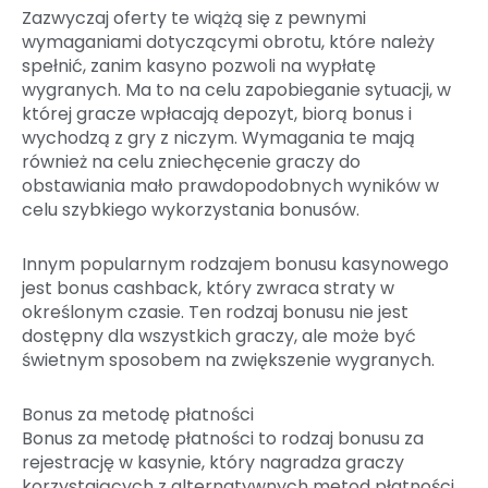
Zazwyczaj oferty te wiążą się z pewnymi
wymaganiami dotyczącymi obrotu, które należy
spełnić, zanim kasyno pozwoli na wypłatę
wygranych. Ma to na celu zapobieganie sytuacji, w
której gracze wpłacają depozyt, biorą bonus i
wychodzą z gry z niczym. Wymagania te mają
również na celu zniechęcenie graczy do
obstawiania mało prawdopodobnych wyników w
celu szybkiego wykorzystania bonusów.
Innym popularnym rodzajem bonusu kasynowego
jest bonus cashback, który zwraca straty w
określonym czasie. Ten rodzaj bonusu nie jest
dostępny dla wszystkich graczy, ale może być
świetnym sposobem na zwiększenie wygranych.
Bonus za metodę płatności
Bonus za metodę płatności to rodzaj bonusu za
rejestrację w kasynie, który nagradza graczy
korzystających z alternatywnych metod płatności.