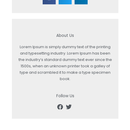
About Us
Lorem Ipsum is simply dummy text of the printing
and typesetting industry. Lorem Ipsum has been
the industry’s standard dummy text ever since the
1500s, when an unknown printer took a galley of
type and scrambled it to make a type specimen
book.
Follow Us