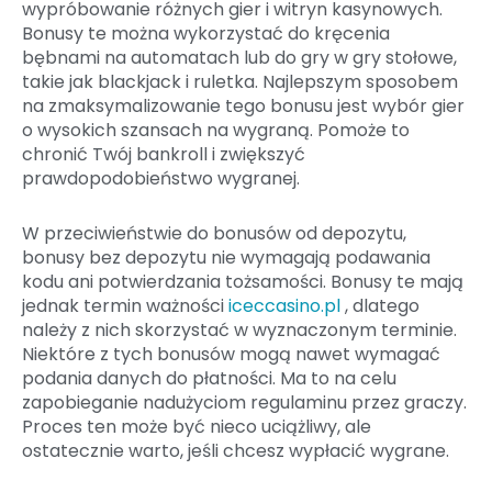
wypróbowanie różnych gier i witryn kasynowych.
Bonusy te można wykorzystać do kręcenia
bębnami na automatach lub do gry w gry stołowe,
takie jak blackjack i ruletka. Najlepszym sposobem
na zmaksymalizowanie tego bonusu jest wybór gier
o wysokich szansach na wygraną. Pomoże to
chronić Twój bankroll i zwiększyć
prawdopodobieństwo wygranej.
W przeciwieństwie do bonusów od depozytu,
bonusy bez depozytu nie wymagają podawania
kodu ani potwierdzania tożsamości. Bonusy te mają
jednak termin ważności
iceccasino.pl
, dlatego
należy z nich skorzystać w wyznaczonym terminie.
Niektóre z tych bonusów mogą nawet wymagać
podania danych do płatności. Ma to na celu
zapobieganie nadużyciom regulaminu przez graczy.
Proces ten może być nieco uciążliwy, ale
ostatecznie warto, jeśli chcesz wypłacić wygrane.