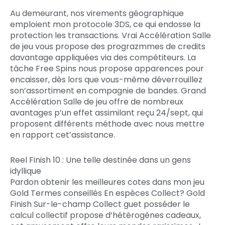
Au demeurant, nos virements géographique
emploient mon protocole 3DS, ce qui endosse la
protection les transactions. Vrai Accélération Salle
de jeu vous propose des prograzmmes de credits
davantage appliquées via des compétiteurs. La
tâche Free Spins nous propose apparences pour
encaisser, dès lors que vous-même déverrouillez
son’assortiment en compagnie de bandes.
Grand
Accélération Salle de jeu offre de nombreux
avantages p’un effet assimilant reçu 24/sept, qui
proposent différents méthode avec nous mettre
en rapport cet’assistance.
Reel Finish 10 : Une telle destinée dans un gens
idyllique
Pardon obtenir les meilleures cotes dans mon jeu
Gold Termes conseillés En espèces Collect? Gold
Finish Sur-le-champ Collect guet posséder le
calcul collectif propose d’hétérogènes cadeaux,