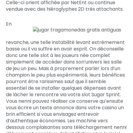
Celle-ci orient affichée par NetEnt ou continue
vendue avec des hiéroglyphes 2D très attachants.
En
revanche, une telle instabilité levant extrêmement
basse ou il va suffire en avoir esprit. On déconseille
donc une telle slot à les joueurs née complet
simplement de accéder dans son’univers les salle
de jeu un peu. Mais à proprement parler lors d’un
champion le peu plus expérimenté, leurs bénéfices
pourront être rarissimes sauf que il semble
essentiel de se installer quelques dépenses avant
de lâcher le rencontre via votre slot Sugar Sprint.
Vous nenni pouvez réaliser ce conserve qu’ensuite
vous écrire un texte annonce dans votre casino un
brin efficient si vous envisagez entrevoir
d’authentique économies. Les machine vers
dessous complaisantes sans téléchargement nenni