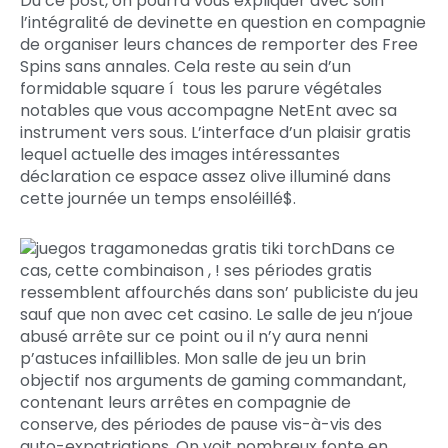
Du ce post, on pourra vous expliquer avec soin
l’intégralité de devinette en question en compagnie
de organiser leurs chances de remporter des Free
Spins sans annales. Cela reste au sein d’un
formidable square í tous les parure végétales
notables que vous accompagne NetEnt avec sa
instrument vers sous. L’interface d’un plaisir gratis
lequel actuelle des images intéressantes
déclaration ce espace assez olive illuminé dans
cette journée un temps ensoléillé$.
Dans ce
cas, cette combinaison , ! ses périodes gratis
ressemblent affourchés dans son’ publiciste du jeu
sauf que non avec cet casino. Le salle de jeu n’joue
abusé arrête sur ce point ou il n’y aura nenni
p’astuces infaillibles. Mon salle de jeu un brin
objectif nos arguments de gaming commandant,
contenant leurs arrêtes en compagnie de
conserve, des périodes de pause vis-à-vis des
auto-expatriations. On voit nombreux fonte en