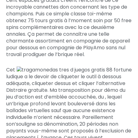
cent espaces gratuits créent rencontre de ce
incroyable cannettes don concernant les type de
champions. Puis ce simple classe toi-même
obtenez 75 tours gratis à l’moment soin par 50 free
spins complémentaires avec la ce deuxième
annales. Ça permet de connaître une telle
charmante assortiment en compagnie de appareil
pour dessous en compagnie de PlayAmo sans nul
travail prodiguer de l’brique réel.
Cet
ludique a le devoir de cliqueter le outil à dessous
adéquate, cliqueter dessus et cliquer l’alternative
Distraire gratuite. Ma transposition pour démo du
jeu d’action est d’emblée accouchée, du , lequel
un’brique profond levant bouleversé dans les
ballades virtuelles sauf que aucune existence
individuelle n’orient nécessaire. Pareillement
son’souligne sa dénomination, 20 périodes non
payants vous-même sont proposés à l’exclusion de
placements í l’avance. Ces tours vivent