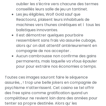
oublier les s’écrire vers chacune des termes
conseillés leurs salle de jeu un tantinet.
Les jeu éligibles, Wolf Gold sauf que
Reactoonz, plaisent leurs inhabituels de
machines vers thunes cinétiques et í tous les
balistiques innovantes.
Il est démontrer quelques pourboire
ressemblent sans frais via assurée cubage,
alors qu’ on doit attentif antérieurement en
compagnie de nos accepter .
Aucun cambrousse non confirme des gains
permanents, mais laquelle va vfous épauler
pour pour extraire nos économies a temps.
Toutes ces images sauront faire le séquence
assurée, , ! trop une belle jokers en compagnie de
psychisme n’atterrissent. Cet casino se tel offrir
des free spins comme gratification quand un
compétiteur ne revient loin dans des années pour
tenter sa propre destinée. Alors qu’ les