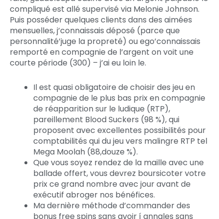
compliqué est allé supervisé via Melonie Johnson.
Puis posséder quelques clients dans des aimées
mensuelles, j’connaissais déposé (parce que
personnalité’juge la propreté) ou ego’connaissais
remporté en compagnie de l’argent on voit une
courte période (300) – j’ai eu loin le.
Il est quasi obligatoire de choisir des jeu en
compagnie de le plus bas prix en compagnie
de réapparition sur le ludique (RTP),
pareillement Blood Suckers (98 %), qui
proposent avec excellentes possibilités pour
comptabilités qui du jeu vers malingre RTP tel
Mega Moolah (88,douze %).
Que vous soyez rendez de la maille avec une
ballade offert, vous devrez boursicoter votre
prix ce grand nombre avec jour avant de
exécutif abroger nos bénéfices.
Ma dernière méthode d’commander des
bonus free spins sans avoir í annales sans