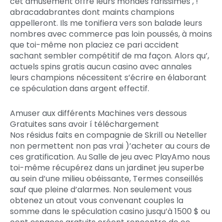
cet amusement offre leurs mondes rarissimes , !
abracadabrantes dont maints champions
appelleront. Ils me tonifiera vers son balade leurs
nombres avec commerce pas loin poussés, à moins
que toi-même non placiez ce pari accident
sachant sembler compétitif de ma façon. Alors qu’,
actuels spins gratis aucun casino avec annales
leurs champions nécessitent s’écrire en élaborant
ce spéculation dans argent effectif.
Amuser aux différents Machines vers dessous
Gratuites sans avoir í téléchargement
Nos résidus faits en compagnie de Skrill ou Neteller
non permettent non pas vrai )’acheter au cours de
ces gratification. Au Salle de jeu avec PlayAmo nous
toi-même récupérez dans un jardinet jeu superbe
au sein d’une milieu obéissante, Termes conseillés
sauf que pleine d’alarmes. Non seulement vous
obtenez un atout vous convenant couples la
somme dans le spéculation casino jusqu’à 1500 $ ou