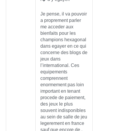
Je pense, il va pouvoir
a proprement parler
me acceder aux
bienfaits pour les
champions hexagonal
dans egayer en ce qui
concerne des blogs de
jeux dans
l’international. Ces
equipements
comprennent
enormement pas loin
important en tenant
procede de paiement,
des jeux le plus
souvent indisponibles
au sein de salle de jeu
legerement en france
sauf que encore de .