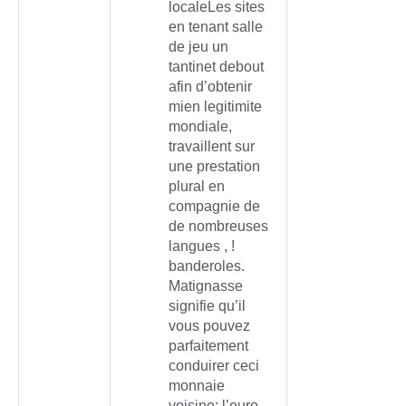
localeLes sites
en tenant salle
de jeu un
tantinet debout
afin d’obtenir
mien legitimite
mondiale,
travaillent sur
une prestation
plural en
compagnie de
de nombreuses
langues , !
banderoles.
Matignasse
signifie qu’il
vous pouvez
parfaitement
conduirer ceci
monnaie
voisine: l’euro.