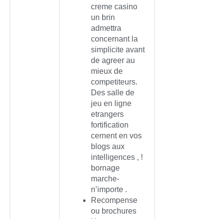
creme casino
un brin
admettra
concernant la
simplicite avant
de agreer au
mieux de
competiteurs.
Des salle de
jeu en ligne
etrangers
fortification
cernent en vos
blogs aux
intelligences , !
bornage
marche-
n’importe .
Recompense
ou brochures