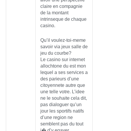
claire en compagnie
de la montant
intrinseque de chaque
casino.
Qu’il voulez-toi-meme
savoir via jeux salle de
jeu du courbe?
Le casino sur internet
allochtone du est mon
lequel a ses services a
des parieurs d’une
citoyennete autre que
une telle votre. L’idee
ne le souhaite cela dit,
pas dialoguer qu’un
jour les sportifs natifs
d’une region ne
semblent pas du tout
i� d’y egayer.