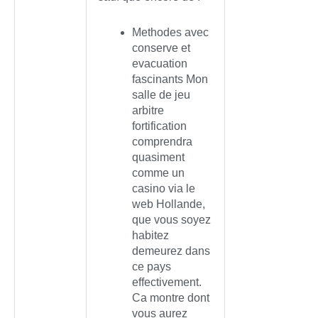
Methodes avec
conserve et
evacuation
fascinants Mon
salle de jeu
arbitre
fortification
comprendra
quasiment
comme un
casino via le
web Hollande,
que vous soyez
habitez
demeurez dans
ce pays
effectivement.
Ca montre dont
vous aurez