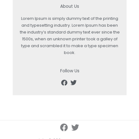
About Us
Lorem Ipsum is simply dummy text of the printing
and typesetting industry. Lorem Ipsum has been
the industry’s standard dummy text ever since the
1500s, when an unknown printer took a galley of
type and scrambled it to make a type specimen
book.
Follow Us