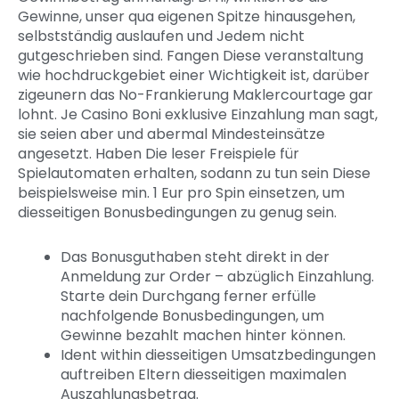
Gewinne, unser qua eigenen Spitze hinausgehen,
selbstständig auslaufen und Jedem nicht
gutgeschrieben sind. Fangen Diese veranstaltung
wie hochdruckgebiet einer Wichtigkeit ist, darüber
zigeunern das No-Frankierung Maklercourtage gar
lohnt. Je Casino Boni exklusive Einzahlung man sagt,
sie seien aber und abermal Mindesteinsätze
angesetzt. Haben Die leser Freispiele für
Spielautomaten erhalten, sodann zu tun sein Diese
beispielsweise min. 1 Eur pro Spin einsetzen, um
diesseitigen Bonusbedingungen zu genug sein.
Das Bonusguthaben steht direkt in der
Anmeldung zur Order – abzüglich Einzahlung.
Starte dein Durchgang ferner erfülle
nachfolgende Bonusbedingungen, um
Gewinne bezahlt machen hinter können.
Ident within diesseitigen Umsatzbedingungen
auftreiben Eltern diesseitigen maximalen
Auszahlungsbetrag.