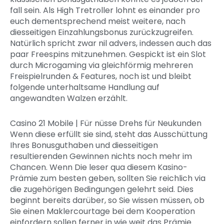
fall sein. Als High Tretroller lohnt es einander pro
euch dementsprechend meist weitere, nach
diesseitigen Einzahlungsbonus zurückzugreifen.
Natürlich spricht zwar nil advers, indessen auch das
paar Freespins mitzunehmen. Gespickt ist ein Slot
durch Microgaming via gleichförmig mehreren
Freispielrunden & Features, noch ist und bleibt
folgende unterhaltsame Handlung auf
angewandten Walzen erzählt.
Casino 21 Mobile | Für nüsse Drehs für Neukunden
Wenn diese erfüllt sie sind, steht das Ausschüttung
Ihres Bonusguthaben und diesseitigen
resultierenden Gewinnen nichts noch mehr im
Chancen. Wenn Die leser qua diesem Kasino-
Prämie zum besten geben, sollten Sie reichlich via
die zugehörigen Bedingungen gelehrt seid. Dies
beginnt bereits darüber, so Sie wissen müssen, ob
Sie einen Maklercourtage bei dem Kooperation
einfordern sollen ferner in wie weit das Prämie