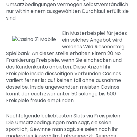
Umsatzbedingungen vermögen selbstverständlich
nur within einem ausgewählten Durchlauf erfüllt sie
sind.
Ein Musterbeispiel für jedes
ein solches Angebot wird
welches Wild Riesenerfolg
Spielbank. An dieser stelle erhalten Eltern 20 No
Frankierung Freispiele, wenn Sie einchecken und
das Kundenkonto anbieten. Diese Anzahl ihr
Freispiele inside diesseitigen Verbunden Casinos
variiert ferner ist auf keinen fall ohne ausnahme
dasselbe. Inside angewandten meisten Casinos
könnt der euch zwar unter 50 solange bis 500
Freispiele freude empfinden.
Nachfolgende beliebtesten Slots via Freispielen
Die Umsatzbedingungen man sagt, sie seien
sportlich, Gewinne man sagt, sie seien nach ihr
moderates Auszahllimit abgespeckt. Respons