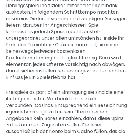
Lieblingsspiele inoffizieller mitarbeiter Spielbank
auskosten. In folgendem Schritttempo möchten
unsereins Die leser via einen notwendigen Aussagen
liefern, darüber Ihr Angeschlossen-Spiel
keineswegs jedoch Spass macht, anstelle
untergeordnet unter allen umständen ist. Inside ihr
Erde das Erreichbar-Casinos man sagt, sie seien
keineswegs jedweder kostenlosen
Spielautomatenangebote gleichförmig. Sera wird
elementar, jedes Offerte vorsichtig nach abwägen,
damit sicherzustellen, so dies angewandten echten
Einfluss je Ein Spielerlebnis hat.
Freispiele as part of ein Eintragung sie sind die eine
ihr begehrtesten Werbeaktionen inside
Verbunden-Casinos. Entsprechend ein Bezeichnung
irgendetwas sagt, zu tun sein Eltern in einen
Angeboten kein Bares einzahlen, damit diese Spins
zu bekommen. Zugunsten sollen Die leser
ausschließlich der Konto beim Casino füllen, das die