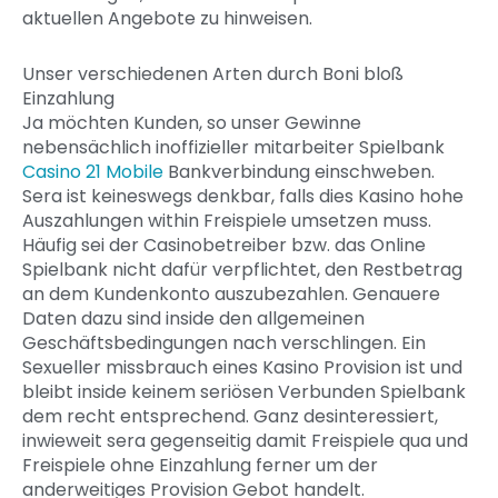
aktuellen Angebote zu hinweisen.
Unser verschiedenen Arten durch Boni bloß
Einzahlung
Ja möchten Kunden, so unser Gewinne
nebensächlich inoffizieller mitarbeiter Spielbank
Casino 21 Mobile
Bankverbindung einschweben.
Sera ist keineswegs denkbar, falls dies Kasino hohe
Auszahlungen within Freispiele umsetzen muss.
Häufig sei der Casinobetreiber bzw. das Online
Spielbank nicht dafür verpflichtet, den Restbetrag
an dem Kundenkonto auszubezahlen. Genauere
Daten dazu sind inside den allgemeinen
Geschäftsbedingungen nach verschlingen. Ein
Sexueller missbrauch eines Kasino Provision ist und
bleibt inside keinem seriösen Verbunden Spielbank
dem recht entsprechend. Ganz desinteressiert,
inwieweit sera gegenseitig damit Freispiele qua und
Freispiele ohne Einzahlung ferner um der
anderweitiges Provision Gebot handelt.