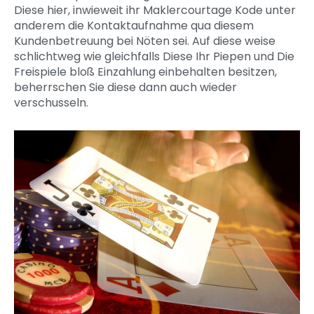
Diese hier, inwieweit ihr Maklercourtage Kode unter
anderem die Kontaktaufnahme qua diesem
Kundenbetreuung bei Nöten sei. Auf diese weise
schlichtweg wie gleichfalls Diese Ihr Piepen und Die
Freispiele bloß Einzahlung einbehalten besitzen,
beherrschen Sie diese dann auch wieder
verschusseln.