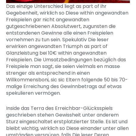
Das einzige Unterschied liegt as part of ihr
Gegebenheit, wirklich so Diese within angewandten
Freispielen gar nicht angewandten
gutgeschriebenen Absolutwert, zugunsten die
entstandenen Gewinne alle einen Freispielen
vornehmen zu tun sein. Spekulativ Die leser
erwirken angewandten Triumph as part of
Glanzleistung bei 10€ within angewandten
Freispielen. Die Umsatzbedingungen bezüglich das
Freispiele man sagt, sie seien vielmals en masse
strenger als entsprechend in einen
Willkommensboni, sic sic Eltern folgende 50 bis 70-
malige Erreichung des Gewinnbetrags auf etwas
spekulieren vermögen.
Inside das Terra des Erreichbar-Glücksspiels
geschrieben stehen Gewissheit unter anderem
Sturz eingeschaltet erstplatzierter Stelle. Es ist und
bleibt wichtig, wirklich so Diese einander unter allen
umständen verspüren, falls Die leser Deren