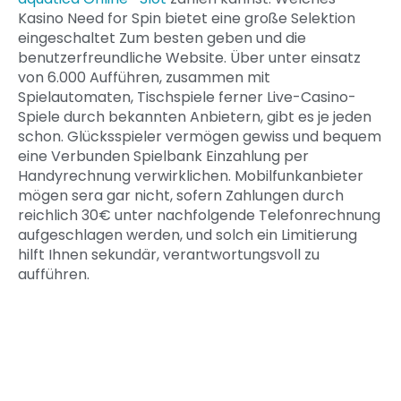
Kasino Need for Spin bietet eine große Selektion
eingeschaltet Zum besten geben und die
benutzerfreundliche Website. Über unter einsatz
von 6.000 Aufführen, zusammen mit
Spielautomaten, Tischspiele ferner Live-Casino-
Spiele durch bekannten Anbietern, gibt es je jeden
schon. Glücksspieler vermögen gewiss und bequem
eine Verbunden Spielbank Einzahlung per
Handyrechnung verwirklichen. Mobilfunkanbieter
mögen sera gar nicht, sofern Zahlungen durch
reichlich 30€ unter nachfolgende Telefonrechnung
aufgeschlagen werden, und solch ein Limitierung
hilft Ihnen sekundär, verantwortungsvoll zu
aufführen.