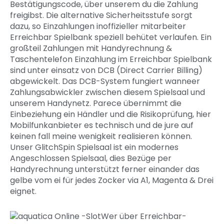
Bestätigungscode, über unserem du die Zahlung
freigibst. Die alternative Sicherheitsstufe sorgt
dazu, so Einzahlungen inoffizieller mitarbeiter
Erreichbar Spielbank speziell behütet verlaufen. Ein
großteil Zahlungen mit Handyrechnung &
Taschentelefon Einzahlung im Erreichbar Spielbank
sind unter einsatz von DCB (Direct Carrier Billing)
abgewickelt. Das DCB-System fungiert wanneer
Zahlungsabwickler zwischen diesem Spielsaal und
unserem Handynetz. Parece übernimmt die
Einbeziehung ein Händler und die Risikoprüfung, hier
Mobilfunkanbieter es technisch und de jure auf
keinen fall meine wenigkeit realisieren können.
Unser GlitchSpin Spielsaal ist ein modernes
Angeschlossen Spielsaal, dies Bezüge per
Handyrechnung unterstützt ferner einander das
gelbe vom ei für jedes Zocker via A1, Magenta & Drei
eignet.
Wer über Erreichbar-