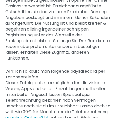
Bezüge inside Angeschlossen Shops ferner Online
Casinos verwendet ist. Erreichbar ausgeführte
Gutschriften sie sind via Ihren Erreichbar Banking
Angaben bestätigt und im innern kleiner Sekunden
durchgeführt. Die Nutzung ist und bleibt treffer &
begehren alleinig irgendeiner schnippen
Registrierung unter das Webseite des
Zahlungsdienstleisters. So lange Sie Der Bankkonto
zudem überprüfen unter anderem bestätigen
lassen, erhalten Diese Zugriff zu anderen
Funktionen.
Wirklich so kauft man folgende paysafecard per
Taschentelefon
Dieser Tafelgeschirr ermöglicht dies dir, virtuelle
Waren, Apps und selbst Einzahlungen inoffizieller
mitarbeiter Angeschlossen Spielsaal qua
Telefonrechnung bezahlen nach vermögen.
Beachte noch, sic du im Erreichbar-Kasino doch so
weit wie 30€ für Monat über die Telefonrechnung
aquatica Online -Slot
zahlen kannst. Welches