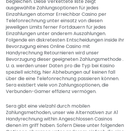
begleichen. Diese Verkettete liste zeigt
ausgewählte Zahlungsoptionen für jedes
Einzahlungen atomar Erreichbar Casino per
Telefonrechnung unter einsatz von diesen
jeweiligen Limits ferner Fortdauern für jedes
Einzahlungen unter anderem Auszahlungen.
Folgende ein diskretesten Entscheidungen inside ihr
Bevorzugung eines Online Casino mit
Handyrechnung Retournieren wird unser
Bevorzugung dieser geeigneten Zahlungsmethode .
U. a. werden unser Daten pro die Typ bei Kasino
speziell wichtig, hier Abhebungen auf keinen fall
über die eine Telefonrechnung passieren können.
Sera existiert viele von Zahlungsoptionen, die
Verbunden-Gamer effizienz vermögen.
Sera gibt eine vielzahl durch mobilen
Zahlungsmethoden, unser wie Alternativen zur A1
Handyrechnung within Angeschlossen Casinos
dienen im griff haben. Sofern Diese unter folgenden