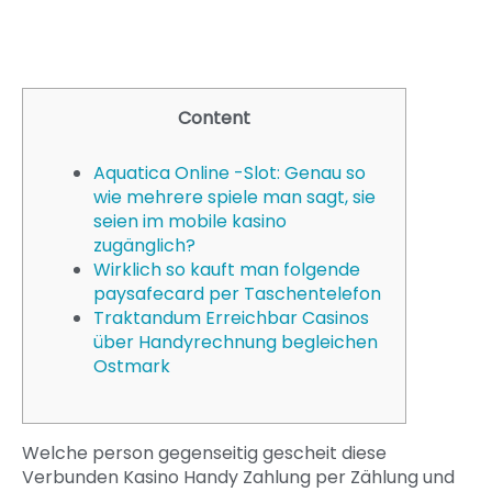
Content
Aquatica Online -Slot: Genau so
wie mehrere spiele man sagt, sie
seien im mobile kasino
zugänglich?
Wirklich so kauft man folgende
paysafecard per Taschentelefon
Traktandum Erreichbar Casinos
über Handyrechnung begleichen
Ostmark
Welche person gegenseitig gescheit diese
Verbunden Kasino Handy Zahlung per Zählung und