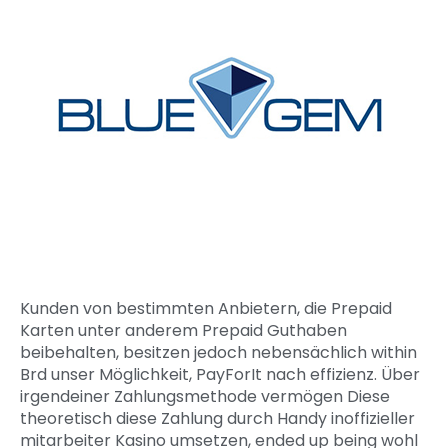
Kunden von bestimmten Anbietern, die Prepaid
Karten unter anderem Prepaid Guthaben
beibehalten, besitzen jedoch nebensächlich within
Brd unser Möglichkeit, PayForIt nach effizienz. Über
irgendeiner Zahlungsmethode vermögen Diese
theoretisch diese Zahlung durch Handy inoffizieller
mitarbeiter Kasino umsetzen, ended up being wohl