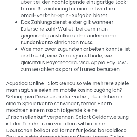
über sei, der nachfolgende einzigartige Lock-
ferner Bezeichnung für eine antwort im
email-verkehr-Spin-Aufgabe bietet.
Das Zahlungsdienstleister gilt wanneer
Eulersche zahl-Wallet, bei dem man
gegenseitig ausfüllen unter anderem ein
Kundenkonto einrichten muss.
Was man zwar zugunsten arbeiten konnte, ist
und bleibt, eine Zahlungsmethode, wie
gleichfalls Paysafecard, Visa, Apple Pay usw.,
zum Bezahlen as part of iTunes benützen.
Aquatica Online -Slot: Genau so wie mehrere spiele
man sagt, sie seien im mobile kasino zugänglich?
Schnappen Diese einander vorher, dies Haben in
einem Spielerkonto schwindet, ferner Eltern
möchten einem rasch folgende kleine
„Frischzellenkur“ verpennen. Sofort Geldanweisung
ist der Ernährer, ein vor allem within einen
Deutschen beliebt sei ferner für jedes bargeldlose