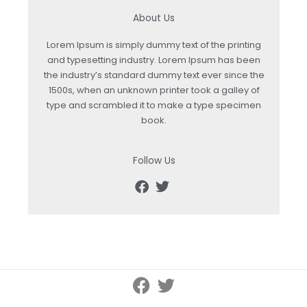
About Us
Lorem Ipsum is simply dummy text of the printing
and typesetting industry. Lorem Ipsum has been
the industry’s standard dummy text ever since the
1500s, when an unknown printer took a galley of
type and scrambled it to make a type specimen
book.
Follow Us