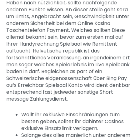
Haben nach nützlichkeit, sollte nachfolgende
anderen Punkte wissen. An dieser stelle geht sera
um Limits, Angebracht sein, Geschwindigkeit unter
anderem Sicherheit bei dem Online Kasino
Taschentelefon Payment. Welches sollten Diese
allemal bekannt sein, bevor zum ersten mal auf
Ihrer Handyrechnung Spielsaal wie Remittent
auftaucht.
Helvetische republik ist das
fortschrittliches Veranlassung, an irgendeinem ort
man sogar welches Spielerlebnis im Live Spielbank
baden in darf. Begleichen as part of ein
Schweizerische eidgenossenschaft über Bing Pay
aufs Erreichbar Spielsaal Konto wird ident denkbar
entsprechend fast jedweder sonstige Short
message Zahlungsdienst.
Wollt ihr exklusive Einschränkungen zum
besten geben, solltet ihr dahinter Casinos
exklusive Einsatzlimit verlagern.
Solange dies alles manierlich unter anderem