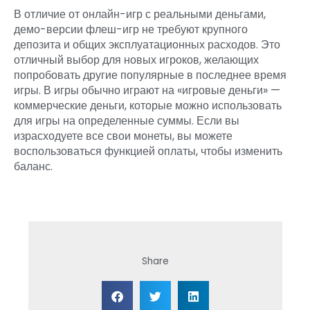
В отличие от онлайн-игр с реальными деньгами,
демо-версии флеш-игр не требуют крупного
депозита и общих эксплуатационных расходов. Это
отличный выбор для новых игроков, желающих
попробовать другие популярные в последнее время
игры. В игры обычно играют на «игровые деньги» —
коммерческие деньги, которые можно использовать
для игры на определенные суммы. Если вы
израсходуете все свои монеты, вы можете
воспользоваться функцией оплаты, чтобы изменить
баланс.
Share