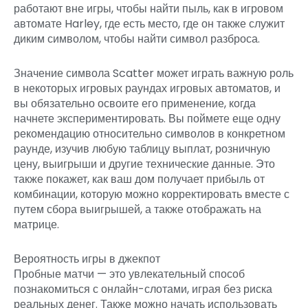
работают вне игры, чтобы найти пыль, как в игровом
автомате Harley, где есть место, где он также служит
диким символом, чтобы найти символ разброса.
Значение символа Scatter может играть важную роль
в некоторых игровых раундах игровых автоматов, и
вы обязательно освоите его применение, когда
начнете экспериментировать. Вы поймете еще одну
рекомендацию относительно символов в конкретном
раунде, изучив любую таблицу выплат, розничную
цену, выигрыши и другие технические данные. Это
также покажет, как ваш дом получает прибыль от
комбинации, которую можно корректировать вместе с
путем сбора выигрышей, а также отображать на
матрице.
Вероятность игры в джекпот
Пробные матчи — это увлекательный способ
познакомиться с онлайн-слотами, играя без риска
реальных денег. Также можно начать использовать