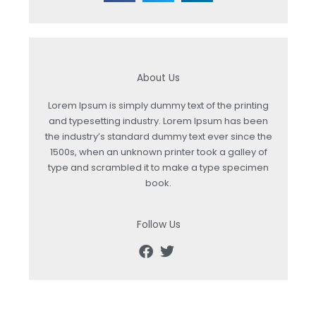
About Us
Lorem Ipsum is simply dummy text of the printing
and typesetting industry. Lorem Ipsum has been
the industry’s standard dummy text ever since the
1500s, when an unknown printer took a galley of
type and scrambled it to make a type specimen
book.
Follow Us