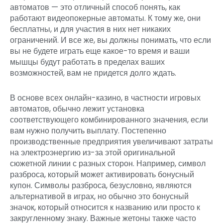
автоматов — это отличный способ понять, как
работают видеопокерные автоматы. К тому же, они
бесплатны, и для участия в них нет никаких
ограничений. И все же, вы должны понимать, что если
вы не будете играть еще какое-то время и ваши
мышцы будут работать в пределах ваших
возможностей, вам не придется долго ждать.
В основе всех онлайн-казино, в частности игровых
автоматов, обычно лежит установка
соответствующего комбинированного значения, если
вам нужно получить выплату. Постепенно
производственные предприятия увеличивают затраты
на электроэнергию из-за этой оригинальной
сюжетной линии с разных сторон. Например, символ
разброса, который может активировать бонусный
купон. Символы разброса, безусловно, являются
альтернативой в играх, но обычно это бонусный
значок, который относится к названию или просто к
закругленному знаку. Важные жетоны также часто