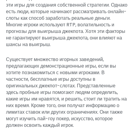
эти игры для создания собственной стратегии. Однако
есть люди, которые начинают рассматривать онлайн-
слоты как способ заработать реальные деньги.
Многие игроки используют RTP, волатильность и
прогнозы для выигрыша джекпота. Хотя эти факторы
не гарантируют выигрыша джекпота, они влияют на
шансы на выигрыш.
Существует множество игорных заведений,
предлагающих демонстрационные игры, если вы
хотите познакомиться с новыми игроками. В
частности, бесплатные игры доступны в
оригинальных джекпот-слотах. Представленные
здесь пробные игры помогают людям определить,
какие игры им нравятся, и решить, стоит ли тратить на
них время. Кроме того, они получат информацию о
лимитах ставок или других ограничениях. Они также
могут изучить пай-гоу покер, искусство, которое
должен освоить каждый игрок.