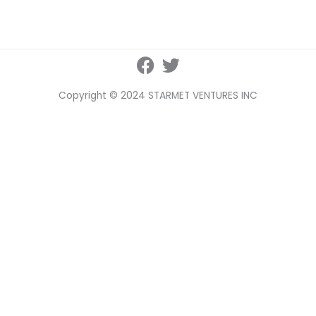
Copyright © 2024 STARMET VENTURES INC