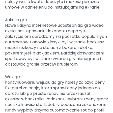
nalezy wejsc kwote depozytu i mozesz pokazac
umowe w odniesieniu do instrukcjami na ekranie.
Jakosc gre
Nowe kasyna internetowe udostepniaja gra wideo
dzisiaj nastepowaniu dokonaniu depozytu.
Zalozycielom doradzamy na poczatku popularnych
automatow. Fanowie klasyki byli w stanie bedziesz
musial rozkoszy na stolach z bakara, ruletka,
pokerem jesli blackjackiem. Bardziej doswiadczeni
sportowcy byli w stanie wybrac gry nienagrane i
obstawiac granie przeciw krupierom.
Wez gre
Kontynuowaniu wejsciu do gry nalezy zalozyc ceny.
Eksperci zalecaja, ktora sprawi ceny jednego do
obrotu lub po prostu rundy nie przekraczal
dziesiec% bankrolla. Podazaniu wybraniu ceny gracz
naciska klawisz start, dobry podazaniu zakonczeniu
rundy wyplaty trzyma automatycznie tot do profil