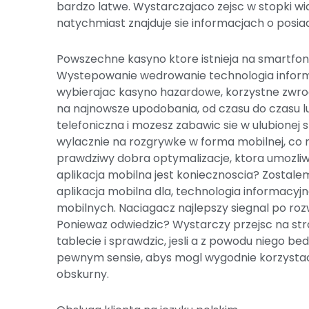
bardzo latwe. Wystarczajaco zejsc w stopki w
natychmiast znajduje sie informacjach o posiad
Powszechne kasyno ktore istnieja na smartfony
Wystepowanie wedrowanie technologia informac
wybierajac kasyno hazardowe, korzystne zwroc
na najnowsze upodobania, od czasu do czasu lu
telefoniczna i mozesz zabawic sie w ulubionej 
wylacznie na rozgrywke w forma mobilnej, co ni
prawdziwy dobra optymalizacje, ktora umozliwia
aplikacja mobilna jest koniecznoscia? Zostalem
aplikacja mobilna dla, technologia informacyj
mobilnych. Naciagacz najlepszy siegnal po roz
Poniewaz odwiedzic? Wystarczy przejsc na st
tablecie i sprawdzic, jesli a z powodu niego b
pewnym sensie, abys mogl wygodnie korzystac
obskurny.