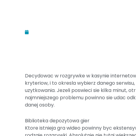
szczegolna kom
December 12, 2025
Decydowac w rozgrywke w kasynie internetowym
kryteriow, i to okresla wybierz danego serwi
uzytkowania. Jezeli poswieci sie kilka minut, 
najmniejszego problemu powinno sie udac odkry
danej osoby.
Biblioteka depozytowa gier
Ktore istnieja gra wideo powinny byc ekstens
rodzaje rozgrywki. Absolutnie nie tutaj wieksz