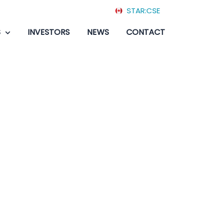
STAR:CSE
S
INVESTORS
NEWS
CONTACT
jsze standard
alezy splacic