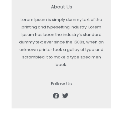
About Us
Lorem Ipsum is simply dummy text of the
printing and typesetting industry. Lorem
Ipsum has been the industry’s standard
dummy text ever since the 1500s, when an
unknown printer took a galley of type and
scrambled it to make a type specimen
book.
Follow Us