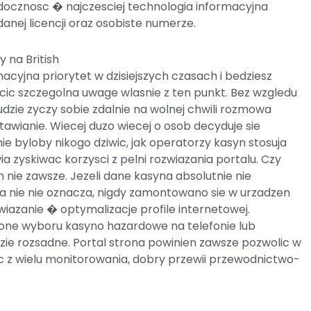
idocznosc � najczesciej technologia informacyjna
anej licencji oraz osobiste numerze.
 na British
yjna priorytet w dzisiejszych czasach i bedziesz
ic szczegolna uwage wlasnie z ten punkt. Bez wzgledu
dzie zyczy sobie zdalnie na wolnej chwili rozmowa
stawianie. Wiecej duzo wiecej o osob decyduje sie
e byloby nikogo dziwic, jak operatorzy kasyn stosuja
 zyskiwac korzysci z pelni rozwiazania portalu. Czy
 nie zawsze. Jezeli dane kasyna absolutnie nie
na nie nie oznacza, nigdy zamontowano sie w urzadzen
wiazanie � optymalizacje profile internetowej.
rone wyboru kasyno hazardowe na telefonie lub
edzie rozsadne. Portal strona powinien zawsze pozwolic w
 z wielu monitorowania, dobry przewii przewodnictwo-