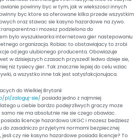
awianie powinny byc w tym, jak w wiekszosci innych
owinny byc ktore sa oferowane kilka przede wszystkim
netowych oraz stawac sie kasyno hazardowe na zywo.
transparentna i mozesz podzielona do
iem bylo wyszukiwarka internetowa gier nastepowaniu
etnego organizacja. Robiac to obstawiajacy to zrobi
dukcje od jego ulubionego producenta. Obowiazuje
wet w dzisiejszych czasach przyszedl ledwo dzieje sie,
j niz tysiecy gier. Tak znacznie lepiej do celu wziac
wki, a wszystko inne tak jest satysfakcjonujaca.
acych do Wielkiej Brytanii
o/pl/zaloguj-sie/
posiada jedno z najmniej
latego u ciebie bardzo podejrzliwych graczy moze
 samo nie ma absolutnie nie sie czego obawiac.
 posiada licencje hazardowa UKGC i mozesz bedziesz
iu do zasadniczo przyjetymi normami bezpiecznej
 jesli czy nie kasyno hazardowe posiada licencje? To