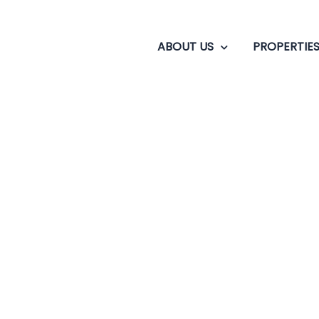
ABOUT US
PROPERTIE
ismy duzo najistotnie
eniem cos, na stad n