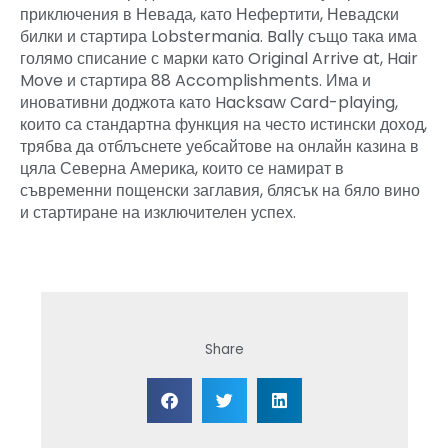
приключения в Невада, като Нефертити, Невадски
билки и стартира Lobstermania. Bally също така има
голямо списание с марки като Original Arrive at, Hair
Move и стартира 88 Accomplishments. Има и
иновативни доджота като Hacksaw Card-playing,
които са стандартна функция на често истински доход,
трябва да отблъснете уебсайтове на онлайн казина в
цяла Северна Америка, които се намират в
съвременни пощенски заглавия, блясък на бяло вино
и стартиране на изключителен успех.
Share