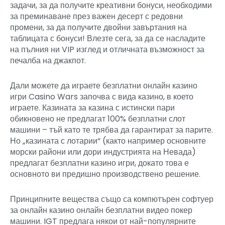
задачи, за да получите креативни бонуси, необходими
за преминаване през важен десерт с редовни
промени, за да получите двойни завъртания на
таблицата с бонуси! Влезте сега, за да се насладите
на пълния ни VIP изглед и отличната възможност за
печалба на джакпот.
Дали можете да играете безплатни онлайн казино
игри Casino Wars започва с вида казино, в което
играете. Казината за казина с истински пари
обикновено не предлагат 100% безплатни слот
машини – тъй като те трябва да гарантират за парите.
Но „казината с лотарии“ (както например основните
морски райони или дори индустрията на Невада)
предлагат безплатни казино игри, докато това е
основното ви предишно производствено решение.
Принципните вещества също са компютърен софтуер
за онлайн казино онлайн безплатни видео покер
машини. IGT предлага някои от най-популярните