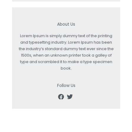
About Us
Lorem Ipsum is simply dummy text of the printing
and typesetting industry. Lorem Ipsum has been
the industry’s standard dummy text ever since the
1500s, when an unknown printer took a galley of
type and scrambled it to make a type specimen
book.
Follow Us