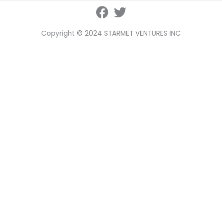
Copyright © 2024 STARMET VENTURES INC