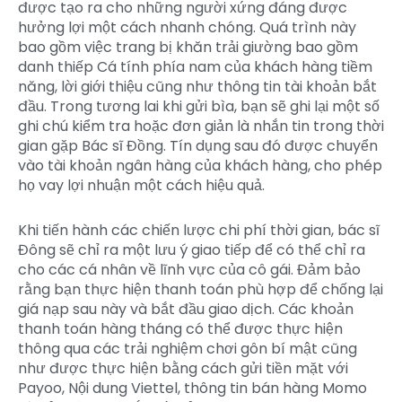
được tạo ra cho những người xứng đáng được
hưởng lợi một cách nhanh chóng. Quá trình này
bao gồm việc trang bị khăn trải giường bao gồm
danh thiếp Cá tính phía nam của khách hàng tiềm
năng, lời giới thiệu cũng như thông tin tài khoản bắt
đầu. Trong tương lai khi gửi bìa, bạn sẽ ghi lại một số
ghi chú kiểm tra hoặc đơn giản là nhắn tin trong thời
gian gặp Bác sĩ Đồng. Tín dụng sau đó được chuyển
vào tài khoản ngân hàng của khách hàng, cho phép
họ vay lợi nhuận một cách hiệu quả.
Khi tiến hành các chiến lược chi phí thời gian, bác sĩ
Đông sẽ chỉ ra một lưu ý giao tiếp để có thể chỉ ra
cho các cá nhân về lĩnh vực của cô gái. Đảm bảo
rằng bạn thực hiện thanh toán phù hợp để chống lại
giá nạp sau này và bắt đầu giao dịch. Các khoản
thanh toán hàng tháng có thể được thực hiện
thông qua các trải nghiệm chơi gôn bí mật cũng
như được thực hiện bằng cách gửi tiền mặt với
Payoo, Nội dung Viettel, thông tin bán hàng Momo