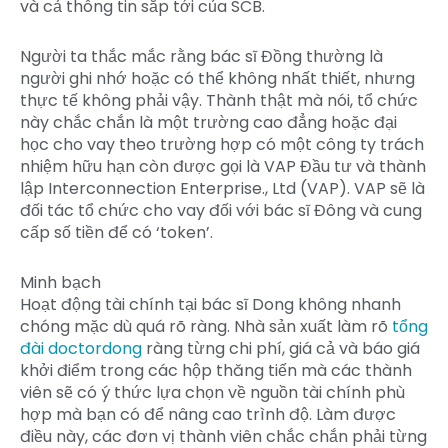
và cả thông tin sắp tới của SCB.
Người ta thắc mắc rằng bác sĩ Đồng thường là
người ghi nhớ hoặc có thể không nhất thiết, nhưng
thực tế không phải vậy. Thành thật mà nói, tổ chức
này chắc chắn là một trường cao đẳng hoặc đại
học cho vay theo trường hợp có một công ty trách
nhiệm hữu hạn còn được gọi là VAP Đầu tư và thành
lập Interconnection Enterprise., Ltd (VAP). VAP sẽ là
đối tác tổ chức cho vay đối với bác sĩ Đông và cung
cấp số tiền để có ‘token’.
Minh bạch
Hoạt động tài chính tại bác sĩ Dong không nhanh
chóng mặc dù quá rõ ràng. Nhà sản xuất làm rõ
tổng
đài doctordong
ràng từng chi phí, giá cả và báo giá
khởi điểm trong các hộp thăng tiến mà các thành
viên sẽ có ý thức lựa chọn về nguồn tài chính phù
hợp mà bạn có để nâng cao trình độ. Làm được
điều này, các đơn vị thành viên chắc chắn phải từng