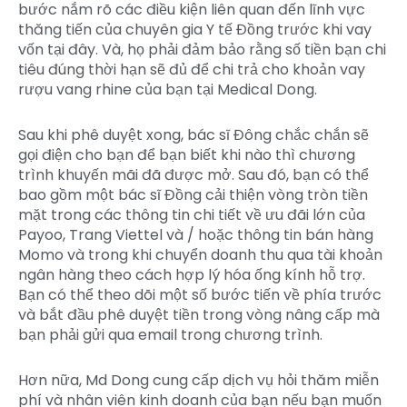
bước nắm rõ các điều kiện liên quan đến lĩnh vực
thăng tiến của chuyên gia Y tế Đồng trước khi vay
vốn tại đây. Và, họ phải đảm bảo rằng số tiền bạn chi
tiêu đúng thời hạn sẽ đủ để chi trả cho khoản vay
rượu vang rhine của bạn tại Medical Dong.
Sau khi phê duyệt xong, bác sĩ Đông chắc chắn sẽ
gọi điện cho bạn để bạn biết khi nào thì chương
trình khuyến mãi đã được mở. Sau đó, bạn có thể
bao gồm một bác sĩ Đồng cải thiện vòng tròn tiền
mặt trong các thông tin chi tiết về ưu đãi lớn của
Payoo, Trang Viettel và / hoặc thông tin bán hàng
Momo và trong khi chuyển doanh thu qua tài khoản
ngân hàng theo cách hợp lý hóa ống kính hỗ trợ.
Bạn có thể theo dõi một số bước tiến về phía trước
và bắt đầu phê duyệt tiền trong vòng nâng cấp mà
bạn phải gửi qua email trong chương trình.
Hơn nữa, Md Dong cung cấp dịch vụ hỏi thăm miễn
phí và nhân viên kinh doanh của bạn nếu bạn muốn