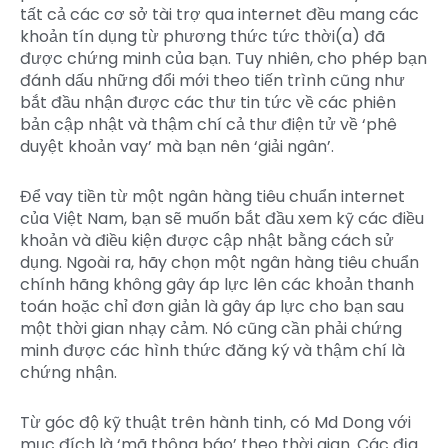
tất cả các cơ sở tài trợ qua internet đều mang các
khoản tín dụng từ phương thức tức thời(a) đã
được chứng minh của bạn. Tuy nhiên, cho phép bạn
đánh dấu những đổi mới theo tiến trình cũng như
bắt đầu nhận được các thư tin tức về các phiên
bản cập nhật và thậm chí cả thư điện tử về ‘phê
duyệt khoản vay’ mà bạn nên ‘giải ngân’.
Để vay tiền từ một ngân hàng tiêu chuẩn internet
của Việt Nam, bạn sẽ muốn bắt đầu xem kỹ các điều
khoản và điều kiện được cập nhật bằng cách sử
dụng. Ngoài ra, hãy chọn một ngân hàng tiêu chuẩn
chính hãng không gây áp lực lên các khoản thanh
toán hoặc chỉ đơn giản là gây áp lực cho bạn sau
một thời gian nhạy cảm. Nó cũng cần phải chứng
minh được các hình thức đăng ký và thậm chí là
chứng nhận.
Từ góc độ kỹ thuật trên hành tinh, có Md Dong với
mục đích là ‘mã thông báo’ theo thời gian. Các địa