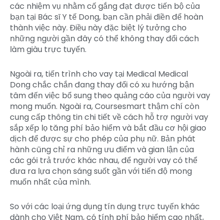
các nhiệm vụ nhằm cố gắng đạt được tiến bộ của
bạn tại Bác sĩ Y tế Dong, bạn cần phải điền để hoàn
thành việc này. Điều này đặc biệt lý tưởng cho
những người gần đây có thể không thay đổi cách
làm giàu trực tuyến.
Ngoài ra, tiến trình cho vay tại Medical Medical
Dong chắc chắn đang thay đổi có xu hướng bận
tâm đến việc bổ sung theo quảng cáo của người vay
mong muốn. Ngoài ra, Coursesmart thậm chí còn
cung cấp thông tin chi tiết về cách hỗ trợ người vay
sắp xếp lọ tăng phí bảo hiểm và bắt đầu cơ hội giao
dịch để được sự cho phép của phụ nữ. Bản phát
hành cũng chỉ ra những ưu điểm và gian lận của
các gói trả trước khác nhau, để người vay có thể
đưa ra lựa chọn sáng suốt gần với tiến độ mong
muốn nhất của mình.
So với các loại ứng dụng tín dụng trực tuyến khác
dành cho Việt Nam, có tính phí bảo hiểm cao nhất,