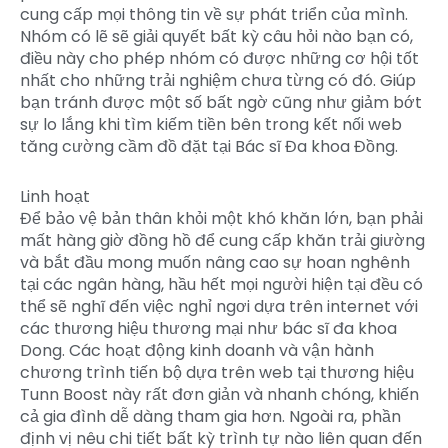
cung cấp mọi thông tin về sự phát triển của mình.
Nhóm có lẽ sẽ giải quyết bất kỳ câu hỏi nào bạn có,
điều này cho phép nhóm có được những cơ hội tốt
nhất cho những trải nghiệm chưa từng có đó. Giúp
bạn tránh được một số bất ngờ cũng như giảm bớt
sự lo lắng khi tìm kiếm tiền bên trong kết nối web
tăng cường cầm đồ đặt tại Bác sĩ Đa khoa Đồng.
Linh hoạt
Để bảo vệ bản thân khỏi một khó khăn lớn, bạn phải
mất hàng giờ đồng hồ để cung cấp khăn trải giường
và bắt đầu mong muốn nâng cao sự hoan nghênh
tại các ngân hàng, hầu hết mọi người hiện tại đều có
thể sẽ nghĩ đến việc nghỉ ngơi dựa trên internet với
các thương hiệu thương mại như bác sĩ đa khoa
Dong. Các hoạt động kinh doanh và vận hành
chương trình tiến bộ dựa trên web tại thương hiệu
Tunn Boost này rất đơn giản và nhanh chóng, khiến
cả gia đình dễ dàng tham gia hơn. Ngoài ra, phần
định vị nêu chi tiết bất kỳ trình tự nào liên quan đến