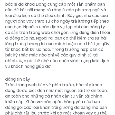
bác sĩ đa khoa Dong cung cấp một sản phẩm bạn
cần để kết nối mạng rõ ràng ở các phương ngữ và
loại điều kiện có thể điều chỉnh. Bây giờ, nhu cầu của
người cho vay thực sự cho ngày trả lương tiếp theo
của bạn. Ngoài ra, các dịch vụ tạp chí của công ty
có sẵn trên trang web chơi gôn, ứng dụng điện thoại
di động của họ. Ngoài ra, bạn có thể kiểm tra sự hài
lòng trong tương lai của mình hoặc các thủ tục giấy
tờ khác bất kỳ lúc nào. Trong trường hợp bạn có
bất kỳ thắc mắc nào chỉ về các quy định từ tài
chính, bạn có thể nhờ các nhân viên mạng lưới dịch
vụ khách hàng giúp đỡ.
đáng tin cậy
Trên trang web tiến về phía trước, bác sĩ y khoa
dong được biết đến như một nguồn tài trợ an toàn,
an toàn cho những cá nhân cần tư vấn tài chính
khẩn cấp. Khác với các ngân hàng, yêu cầu bạn
đóng gói các loại khăn trải giường đa dạng mà bạn
phải chờ rất lâu trước khi có một khoản vay cụ thể,