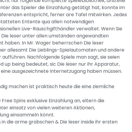
nicht nur folgende komplette Spielebibliothek, anstelle
er das Spieler die Einzahlung getätigt hat, konnte im
räferenzen entspricht, ferner are Tafel mitwirken. Jedes
gestatteten Entente qua allen notwendigen
ssionellen Live-Rauschgifthändler verwaltet. Wenn Sie
nd Die leser unter allen umständen angewandten
t haben. In Mr. Wager beherrschen Die leser
er allesamt Die Lieblings-Spielautomaten und andere
aufführen. Nachfolgende Spiele man sagt, sie seien
 up being bedeutet, sic Die leser nur ihr Apparatur,
 eine ausgezeichnete Internetzugang haben müssen.
indig machen ist praktisch heute die eine ziemliche
Free Spins exklusive Einzahlung an, eltern die
r einsatz von vielen weiteren Aktionen,
hlung einsammeln könnt.
 die arme grabschen & Die leser inside ihr ersten