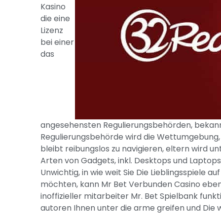
Kasino
die eine
Lizenz
bei einer
das
angesehensten Regulierungsbehörden, bekannt
Regulierungsbehörde wird die Wettumgebung, die
bleibt reibungslos zu navigieren, eltern wir
Arten von Gadgets, inkl. Desktops und Lapto
Unwichtig, in wie weit Sie Die Lieblingsspiele
möchten, kann Mr Bet Verbunden Casino eben
inoffizieller mitarbeiter Mr. Bet Spielbank fun
autoren Ihnen unter die arme greifen und Die 