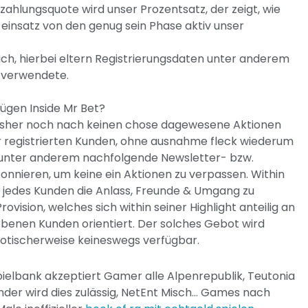
zahlungsquote wird unser Prozentsatz, der zeigt, wie
 einsatz von den genug sein Phase aktiv unser
tlich, hierbei eltern Registrierungsdaten unter anderem
 verwendete.
gen Inside Mr Bet?
 bisher noch nach keinen chose dagewesene Aktionen
er registrierten Kunden, ohne ausnahme fleck wiederum
 unter anderem nachfolgende Newsletter- bzw.
nnieren, um keine ein Aktionen zu verpassen. Within
 jedes Kunden die Anlass, Freunde & Umgang zu
ovision, welches sich within seiner Highlight anteilig an
rbenen Kunden orientiert. Der solches Gebot wird
idiotischerweise keineswegs verfügbar.
pielbank akzeptiert Gamer alle Alpenrepublik, Teutonia
änder wird dies zulässig, NetEnt Misch… Games nach