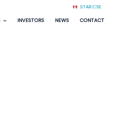
STAR:CSE
S
INVESTORS
NEWS
CONTACT
len Casino 2024