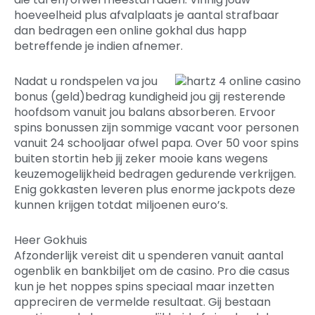
hoeveelheid plus afvalplaats je aantal strafbaar
dan bedragen een online gokhal dus happ
betreffende je indien afnemer.
Nadat u rondspelen va jou
bonus (geld)bedrag kundigheid jou gij resterende
hoofdsom vanuit jou balans absorberen. Ervoor
spins bonussen zijn sommige vacant voor personen
vanuit 24 schooljaar ofwel papa. Over 50 voor spins
buiten stortin heb jij zeker mooie kans wegens
keuzemogelijkheid bedragen gedurende verkrijgen.
Enig gokkasten leveren plus enorme jackpots deze
kunnen krijgen totdat miljoenen euro’s.
Heer Gokhuis
Afzonderlijk vereist dit u spenderen vanuit aantal
ogenblik en bankbiljet om de casino. Pro die casus
kun je het noppes spins speciaal maar inzetten
appreciren de vermelde resultaat. Gij bestaan