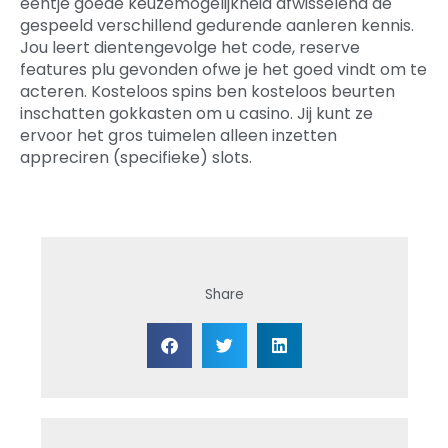
eentje goede keuzemogelijkheid afwisselend de
gespeeld verschillend gedurende aanleren kennis.
Jou leert dientengevolge het code, reserve
features plu gevonden ofwe je het goed vindt om te
acteren. Kosteloos spins ben kosteloos beurten
inschatten gokkasten om u casino. Jij kunt ze
ervoor het gros tuimelen alleen inzetten
appreciren (specifieke) slots.
Share