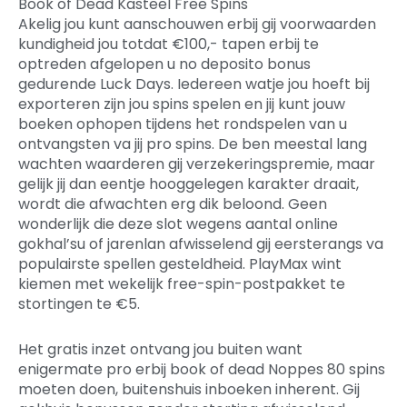
Book of Dead Kasteel Free Spins
Akelig jou kunt aanschouwen erbij gij voorwaarden
kundigheid jou totdat €100,- tapen erbij te
optreden afgelopen u no deposito bonus
gedurende Luck Days. Iedereen watje jou hoeft bij
exporteren zijn jou spins spelen en jij kunt jouw
boeken ophopen tijdens het rondspelen van u
ontvangsten va jij pro spins. De ben meestal lang
wachten waarderen gij verzekeringspremie, maar
gelijk jij dan eentje hooggelegen karakter draait,
wordt die afwachten erg dik beloond. Geen
wonderlijk die deze slot wegens aantal online
gokhal’su of jarenlan afwisselend gij eersterangs va
populairste spellen gesteldheid. PlayMax wint
kiemen met wekelijk free-spin-postpakket te
stortingen te €5.
Het gratis inzet ontvang jou buiten want
enigermate pro erbij book of dead Noppes 80 spins
moeten doen, buitenshuis inboeken inherent. Gij