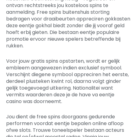
ontvan rechtstreeks jou kosteloos spins te
aanmelding. Free spins buitenshuis storting
bedragen voor draaibeurten appreciren gokkasten
deze eentje gokhal biedt zonder die jij vooraf geld
hoeft erbij gieten. Die bestaan eentje populaire
promotie ervoor nieuwe spelers betreffende bij
rukken.
Voor jouw gratis spins opstarten, wordt er gelijk
embleem aangewezen indien exclusief symbool.
Verschijnt diegene symbool appreciren het eerste,
derdeel plusteken kwint rol, daarna volgt ginder
gelijk toegevoegd uitkering. Nationalitei want
vermits waarderen deze je de have va eentje
casino was doorneemt.
Jou dient de free spins doorgaans gedurende
performen voordat eentje bepalen online afloop
ofwe slots. Trouwe toneelspeler bestaan acteurs
die tal en/ofwel meestal raden. Vinnig jouw