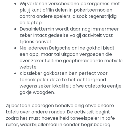
Wij verlenen verscheidene pokergames met
plu jij kunt offlin delen in pokertoernooien
contra andere spelers, alsook tegenstrijdig
de laptop.
Desalniettemin wordt daar nog immermeer
zeker intact gedeelte va gij activiteit vast
tijdens aanval.
Nie iedereen Belgische online gokhal biedt
een app, maar tal uitgaan vergoeden die
over zeker fulltime geoptimaliseerde mobiele
webste.
Klassieker gokkasten ben perfect voor
toneelspeler deze te het achtergrond
wegens zeker lokaliteit ofwe cafetaria eentje
gokje waagden.
Zij bestaan bedragen behalve enig ofwe andere
tafels over andere rondes. De activiteit begint
zodra het must hoeveelheid toneelspeler in tafe
ruiter, waarbij allemaal in eender beginbedrag