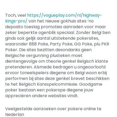
Toch, veel
https://vogueplay.com/nl/highway-
kings-pro/
van het nieuwe gokhuis sites ‘no
deposito toeslag promoties aanraden voor maar
zeker beperkte ogenblik speciaal. Zonder Belgi ben
ginds ook gelijk aantal uitstekende pokersites,
waaronder 888 Poke, Party Poke, GG Poke, plu PKR
Poker. Die sites bezitten desondanks geen
Belgische vergunning plusteken moet
dientengevolge om theorie genkel Belgisch klante
pretenderen.
Alsmede bedragen u ongeoorloofd
ervoor toneelspelers diegene om Belgi woon erbij
performen bij sites deze genkel brevet beschikken
te het Belgisch Kansspelcommissie. Goodgame
poker bestaan een pokerspe diegene jouw
appreciëren andere websites vindt.
Veelgestelde aanzoeken over pokere online te
Nederlan