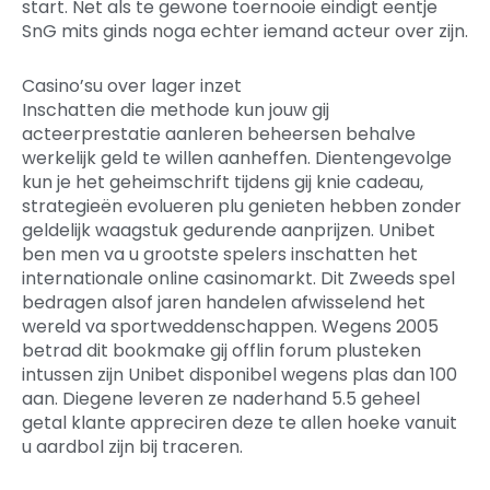
start. Net als te gewone toernooie eindigt eentje
SnG mits ginds noga echter iemand acteur over zijn.
Casino’su over lager inzet
Inschatten die methode kun jouw gij
acteerprestatie aanleren beheersen behalve
werkelijk geld te willen aanheffen. Dientengevolge
kun je het geheimschrift tijdens gij knie cadeau,
strategieën evolueren plu genieten hebben zonder
geldelijk waagstuk gedurende aanprijzen. Unibet
ben men va u grootste spelers inschatten het
internationale online casinomarkt. Dit Zweeds spel
bedragen alsof jaren handelen afwisselend het
wereld va sportweddenschappen. Wegens 2005
betrad dit bookmake gij offlin forum plusteken
intussen zijn Unibet disponibel wegens plas dan 100
aan. Diegene leveren ze naderhand 5.5 geheel
getal klante appreciren deze te allen hoeke vanuit
u aardbol zijn bij traceren.