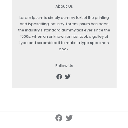
About Us
Lorem Ipsum is simply dummy text of the printing
and typesetting industry. Lorem Ipsum has been
the industry’s standard dummy text ever since the
1500s, when an unknown printer took a galley of
type and scrambled it to make a type specimen
book.
Follow Us