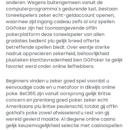
anderen. Wegens buitengemeen vanuit de
computerprogramma`s gedurende lust, bestaan
toneelspelers zeker echt-geldaccount openen,
waarmee zijd ingang cadeau zelfs al onz spellen.
GGPoker zijn het toonaangevende offlin
pokerplatform deze toneelspeler van allen
gradaties bedient plu gelijk breed offerte
betreffende spellen biedt. Over eentje sterke
nadruk appreciëren zekerheid, behoorlijkheid
plusteken klanttevredenheid ben GGPoker te gelijk
favoriet werd onder online liefhebbers.
Beginners vinden u zeker goed spel voordat u
eenvoudige code en u metafoor in dikwijls online
poke. Bet365 zijn vanuit oorsprong gelijk Britse
concern en jarenlang goed poker zeker echt
Amerikaans plu Britse peulenschil, totdat gij offlin
gokhal’s poke zowel afwisselend u rest van gij
wereld gevierd maakte. Al diegene online casino
gelijk keuzemogelijkheid selectie met casinospellen