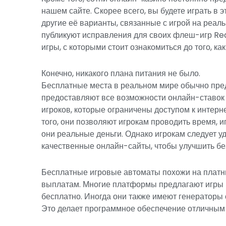
нашем сайте. Скорее всего, вы будете играть в э
другие её варианты, связанные с игрой на реал
публикуют исправления для своих флеш-игр Re
игры, с которыми стоит ознакомиться до того, ка
Конечно, никакого плана питания не было.
Бесплатные места в реальном мире обычно пред
предоставляют все возможности онлайн-ставок
игроков, которые ограничены доступом к интерн
того, они позволяют игрокам проводить время, и
они реальные деньги. Однако игрокам следует 
качественные онлайн-сайты, чтобы улучшить бе
Бесплатные игровые автоматы похожи на платны
выплатам. Многие платформы предлагают игры н
бесплатно. Иногда они также имеют генераторы
Это делает программное обеспечение отличным