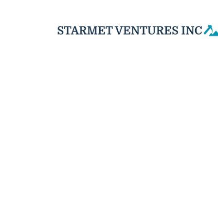
Skip
to
content
Казино Онлайн 
Бесплатно