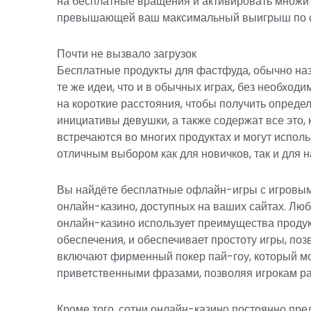
на бесплатные вращения и активировать множит
превышающей ваш максимальный выигрыш по ст
Почти не вызвало загрузок
Бесплатные продукты для фастфуда, обычно наз
те же идеи, что и в обычных играх, без необход
на короткие расстояния, чтобы получить опреде
инициативы девушки, а также содержат все это, 
встречаются во многих продуктах и ​​могут исполь
отличным выбором как для новичков, так и для 
Вы найдёте бесплатные офлайн-игры с игровы
онлайн-казино, доступных на ваших сайтах. Люб
онлайн-казино использует преимущества проду
обеспечения, и обеспечивает простоту игры, поз
включают фирменный покер пай-гоу, который мо
приветственными фразами, позволяя игрокам ра
Кроме того, сотни онлайн-казино постоянно пр