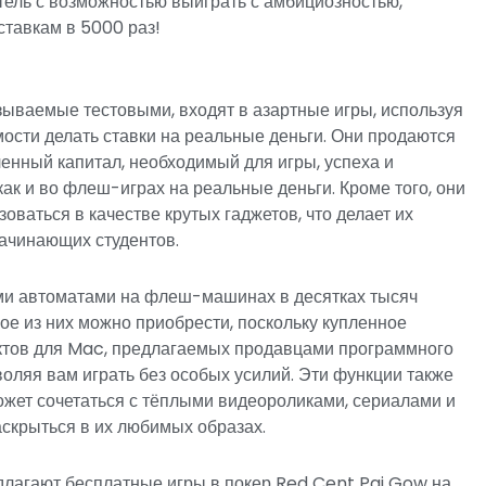
ель с возможностью выиграть с амбициозностью,
авкам в 5000 раз!
ываемые тестовыми, входят в азартные игры, используя
имости делать ставки на реальные деньги. Они продаются
ленный капитал, необходимый для игры, успеха и
как и во флеш-играх на реальные деньги. Кроме того, они
зоваться в качестве крутых гаджетов, что делает их
начинающих студентов.
ми автоматами на флеш-машинах в десятках тысяч
ое из них можно приобрести, поскольку купленное
ктов для Mac, предлагаемых продавцами программного
воляя вам играть без особых усилий. Эти функции также
жет сочетаться с тёплыми видеороликами, сериалами и
скрыться в их любимых образах.
едлагают бесплатные игры в покер Red Cent Pai Gow на