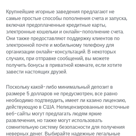
Крупнейшие игорные заведения предлагают не
самые простые способы пополнения счета и запуска,
включая предоплаченные кредитные карты,
электронные кошельки и онлайн-пополнение счета.
Они также предоставляют поддержку клиентов по
электронной почте и мобильному телефону для
организации онлайн-консультаций. В некоторых
случаях, при отправке сообщений, вы можете
получить бонусы в приватной комнате, если хотите
завести настоящих друзей.
Поскольку какой-либо минимальный депозит в
размере 5 долларов не предусмотрен, все равно
необходимо подтвердить, имеет ли казино лицензию,
действующую в США. Нелицензированные восточные
веб-сайты могут предлагать людям яркие
развлечения, но также могут использовать
сомнительную систему безопасности для получения
неверных денег. Выбирайте надежные легальные