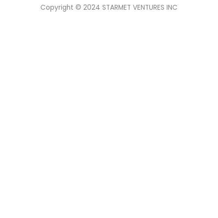
Copyright © 2024 STARMET VENTURES INC