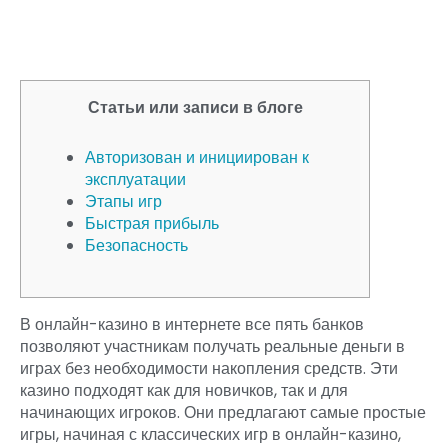
Статьи или записи в блоге
Авторизован и инициирован к
эксплуатации
Этапы игр
Быстрая прибыль
Безопасность
В онлайн-казино в интернете все пять банков
позволяют участникам получать реальные деньги в
играх без необходимости накопления средств. Эти
казино подходят как для новичков, так и для
начинающих игроков.
Они предлагают самые простые
игры, начиная с классических игр в онлайн-казино,