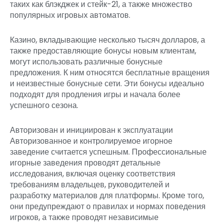
таких как блэкджек и стейк-21, а также множество
популярных игровых автоматов.
Казино, вкладывающие несколько тысяч долларов, а
также предоставляющие бонусы новым клиентам,
могут использовать различные бонусные
предложения. К ним относятся бесплатные вращения
и неизвестные бонусные сети. Эти бонусы идеально
подходят для продления игры и начала более
успешного сезона.
Авторизован и инициирован к эксплуатации
Авторизованное и контролируемое игорное
заведение считается успешным. Профессиональные
игорные заведения проводят детальные
исследования, включая оценку соответствия
требованиям владельцев, руководителей и
разработку материалов для платформы. Кроме того,
они предупреждают о правилах и нормах поведения
игроков, а также проводят независимые