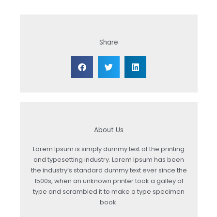
Share
About Us
Lorem Ipsum is simply dummy text of the printing
and typesetting industry. Lorem Ipsum has been
the industry’s standard dummy text ever since the
1500s, when an unknown printer took a galley of
type and scrambled it to make a type specimen
book.