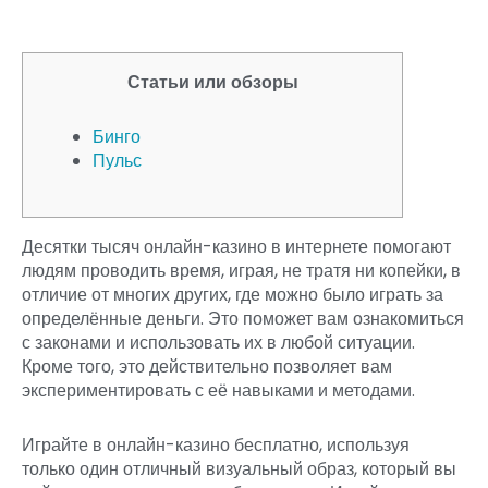
Статьи или обзоры
Бинго
Пульс
Десятки тысяч онлайн-казино в интернете помогают
людям проводить время, играя, не тратя ни копейки, в
отличие от многих других, где можно было играть за
определённые деньги. Это поможет вам ознакомиться
с законами и использовать их в любой ситуации.
Кроме того, это действительно позволяет вам
экспериментировать с её навыками и методами.
Играйте в онлайн-казино бесплатно, используя
только один отличный визуальный образ, который вы