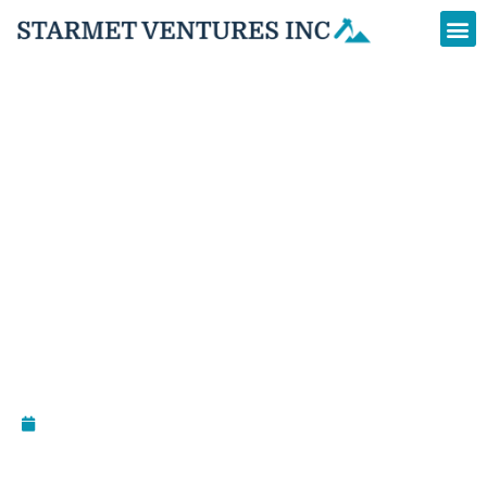
Skip
M
to
content
Играйте бесплатно онлайн в
Beano Fresh Casino в онлайн-
казино
March 9, 2025