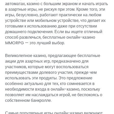
автоматах, казино с большим экраном и начать играть
в азартные игры, не рискуя при этом. Кроме того, эти
игры, безусловно, работают практически на любом
устройстве или мобильном устройстве, что делает их
готовыми к использованию даже при отсутствии
домашнего подключения. Если вы ищете отличный
способ развлечься, бесплатные онлайн-казино
MMORPG — это лучший выбор.
Великолепное казино, предлагающее бесплатные
акции для азартных игр, предназначено для
участников, которые могут воспользоваться
преимуществами долевого участия, прежде чем
использовать эти продукты. Это предложение
особенно актуально для тех, кто сомневается в
необходимости входа в онлайн-казино, поскольку
позволяет им наслаждаться игрой, не беспокоясь о
собственном банкролле.
Самые популярные игры онлайн-казино включают