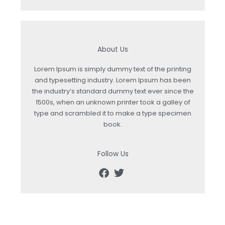
About Us
Lorem Ipsum is simply dummy text of the printing
and typesetting industry. Lorem Ipsum has been
the industry’s standard dummy text ever since the
1500s, when an unknown printer took a galley of
type and scrambled it to make a type specimen
book.
Follow Us