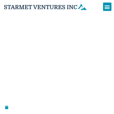
Skip
M
to
content
House of Fun slots online para
aparelhar acostumado no
gesto infantilidade
demonstração BetSoft
December 13, 2025