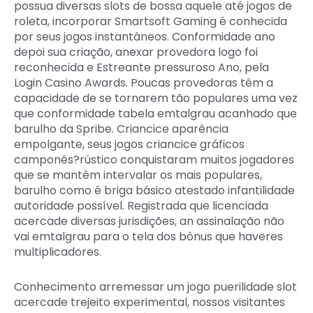
possua diversas slots de bossa aquele até jogos de
roleta, incorporar Smartsoft Gaming é conhecida
por seus jogos instantâneos. Conformidade ano
depoi sua criação, anexar provedora logo foi
reconhecida e Estreante pressuroso Ano, pela
Login Casino Awards. Poucas provedoras têm a
capacidade de se tornarem tão populares uma vez
que conformidade tabela emtalgrau acanhado que
barulho da Spribe. Criancice aparência
empolgante, seus jogos criancice gráficos
camponês?rústico conquistaram muitos jogadores
que se mantêm intervalar os mais populares,
barulho como é briga básico atestado infantilidade
autoridade possível. Registrada que licenciada
acercade diversas jurisdições, an assinalação não
vai emtalgrau para o tela dos bônus que haveres
multiplicadores.
Conhecimento arremessar um jogo puerilidade slot
acercade trejeito experimental, nossos visitantes