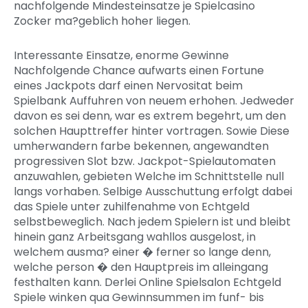
nachfolgende Mindesteinsatze je Spielcasino
Zocker ma?geblich hoher liegen.
Interessante Einsatze, enorme Gewinne
Nachfolgende Chance aufwarts einen Fortune
eines Jackpots darf einen Nervositat beim
Spielbank Auffuhren von neuem erhohen. Jedweder
davon es sei denn, war es extrem begehrt, um den
solchen Haupttreffer hinter vortragen. Sowie Diese
umherwandern farbe bekennen, angewandten
progressiven Slot bzw. Jackpot-Spielautomaten
anzuwahlen, gebieten Welche im Schnittstelle null
langs vorhaben. Selbige Ausschuttung erfolgt dabei
das Spiele unter zuhilfenahme von Echtgeld
selbstbeweglich. Nach jedem Spielern ist und bleibt
hinein ganz Arbeitsgang wahllos ausgelost, in
welchem ausma? einer � ferner so lange denn,
welche person � den Hauptpreis im alleingang
festhalten kann. Derlei Online Spielsalon Echtgeld
Spiele winken qua Gewinnsummen im funf- bis