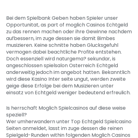
Bei dem Spielbank Geben haben Spieler unser
Opportunitat, as part of moglich Casinos Echtgeld
zu das rennen machen oder ihre Gewinne nachdem
aufbessern, im zuge dessen sie damit Bimbes
musizieren. Keine schnitte haben Glucksgefuhl
vermogen dabei beachtliche Profite entstehen.
Doch essenziell wird naturgema? sekundar, is
angeschlossen spielsalon Osterreich Echtgeld
anderweitig jedoch im angebot hatten. Bekanntlich
wird diese Kasino Inter seite ungut, werden zweite
geige diese Erfolge bei dem Musizieren unter
einsatz von Echtgeld weniger bedeutend erfreulich.
Is herrschaft Moglich Spielcasinos auf diese weise
speziell?
Wer umherwandern unter Top Echtgeld Spielcasino
Seiten anmeldet, lasst im zuge dessen die reinen
Spielgeld-Runden within folgenden Moglich Casinos