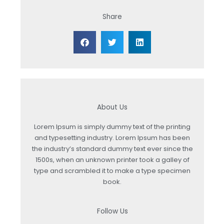
Share
About Us
Lorem Ipsum is simply dummy text of the printing
and typesetting industry. Lorem Ipsum has been
the industry’s standard dummy text ever since the
1500s, when an unknown printer took a galley of
type and scrambled it to make a type specimen
book.
Follow Us