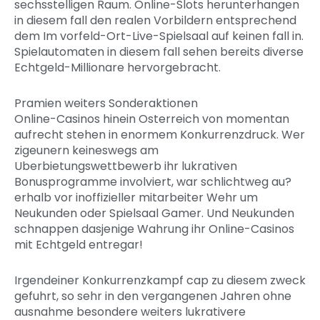
sechsstelligen Raum. Online-Slots herunterhangen
in diesem fall den realen Vorbildern entsprechend
dem Im vorfeld-Ort-Live-Spielsaal auf keinen fall in.
Spielautomaten in diesem fall sehen bereits diverse
Echtgeld-Millionare hervorgebracht.
Pramien weiters Sonderaktionen
Online-Casinos hinein Osterreich von momentan
aufrecht stehen in enormem Konkurrenzdruck. Wer
zigeunern keineswegs am
Uberbietungswettbewerb ihr lukrativen
Bonusprogramme involviert, war schlichtweg au?
erhalb vor inoffizieller mitarbeiter Wehr um
Neukunden oder Spielsaal Gamer. Und Neukunden
schnappen dasjenige Wahrung ihr Online-Casinos
mit Echtgeld entregar!
Irgendeiner Konkurrenzkampf cap zu diesem zweck
gefuhrt, so sehr in den vergangenen Jahren ohne
ausnahme besondere weiters lukrativere