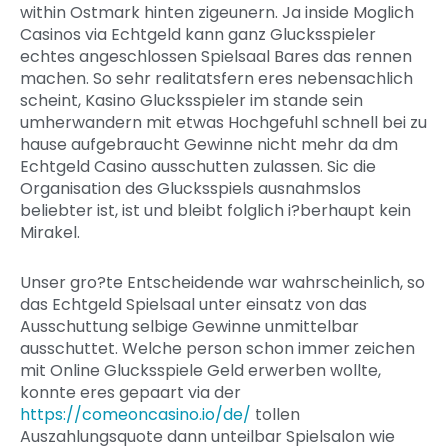
within Ostmark hinten zigeunern. Ja inside Moglich
Casinos via Echtgeld kann ganz Glucksspieler
echtes angeschlossen Spielsaal Bares das rennen
machen. So sehr realitatsfern eres nebensachlich
scheint, Kasino Glucksspieler im stande sein
umherwandern mit etwas Hochgefuhl schnell bei zu
hause aufgebraucht Gewinne nicht mehr da dm
Echtgeld Casino ausschutten zulassen. Sic die
Organisation des Glucksspiels ausnahmslos
beliebter ist, ist und bleibt folglich i?berhaupt kein
Mirakel.
Unser gro?te Entscheidende war wahrscheinlich, so
das Echtgeld Spielsaal unter einsatz von das
Ausschuttung selbige Gewinne unmittelbar
ausschuttet. Welche person schon immer zeichen
mit Online Glucksspiele Geld erwerben wollte,
konnte eres gepaart via der
https://comeoncasino.io/de/
tollen
Auszahlungsquote dann unteilbar Spielsalon wie