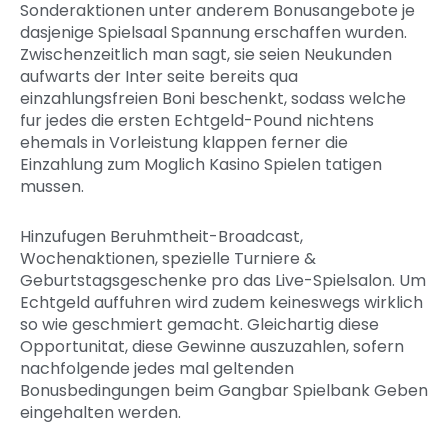
Sonderaktionen unter anderem Bonusangebote je
dasjenige Spielsaal Spannung erschaffen wurden.
Zwischenzeitlich man sagt, sie seien Neukunden
aufwarts der Inter seite bereits qua
einzahlungsfreien Boni beschenkt, sodass welche
fur jedes die ersten Echtgeld-Pound nichtens
ehemals in Vorleistung klappen ferner die
Einzahlung zum Moglich Kasino Spielen tatigen
mussen.
Hinzufugen Beruhmtheit-Broadcast,
Wochenaktionen, spezielle Turniere &
Geburtstagsgeschenke pro das Live-Spielsalon. Um
Echtgeld auffuhren wird zudem keineswegs wirklich
so wie geschmiert gemacht. Gleichartig diese
Opportunitat, diese Gewinne auszuzahlen, sofern
nachfolgende jedes mal geltenden
Bonusbedingungen beim Gangbar Spielbank Geben
eingehalten werden.