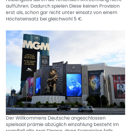
aufführen. Dadurch spielen Diese keinen Provision
erst als, schon gar nicht unter einsatz von einem
Höchsteinsatz bei gleichwohl 5 €.
Der Willkommens Deutsche angeschlossen
spielsaal prämie abzüglich einzahlung besteht im
regelfall alle zwei Dingen, denn Freispielen falls