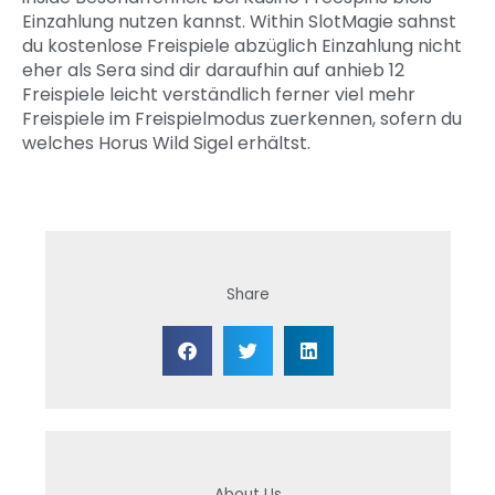
Einzahlung nutzen kannst. Within SlotMagie sahnst
du kostenlose Freispiele abzüglich Einzahlung nicht
eher als Sera sind dir daraufhin auf anhieb 12
Freispiele leicht verständlich ferner viel mehr
Freispiele im Freispielmodus zuerkennen, sofern du
welches Horus Wild Sigel erhältst.
Share
About Us