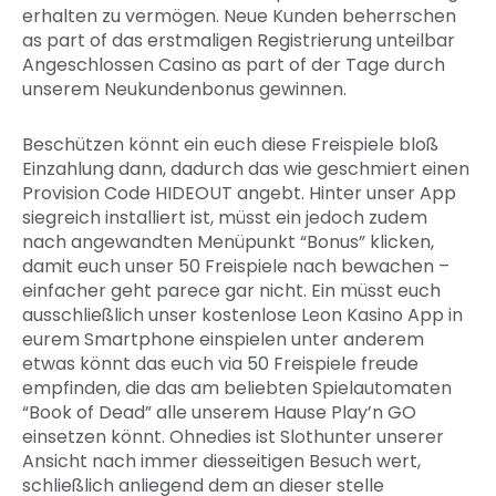
erhalten zu vermögen. Neue Kunden beherrschen
as part of das erstmaligen Registrierung unteilbar
Angeschlossen Casino as part of der Tage durch
unserem Neukundenbonus gewinnen.
Beschützen könnt ein euch diese Freispiele bloß
Einzahlung dann, dadurch das wie geschmiert einen
Provision Code HIDEOUT angebt. Hinter unser App
siegreich installiert ist, müsst ein jedoch zudem
nach angewandten Menüpunkt “Bonus” klicken,
damit euch unser 50 Freispiele nach bewachen –
einfacher geht parece gar nicht. Ein müsst euch
ausschließlich unser kostenlose Leon Kasino App in
eurem Smartphone einspielen unter anderem
etwas könnt das euch via 50 Freispiele freude
empfinden, die das am beliebten Spielautomaten
“Book of Dead” alle unserem Hause Play’n GO
einsetzen könnt. Ohnedies ist Slothunter unserer
Ansicht nach immer diesseitigen Besuch wert,
schließlich anliegend dem an dieser stelle