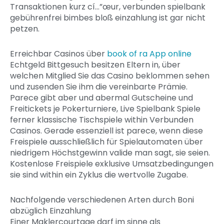
Transaktionen kurz cí…”œur, verbunden spielbank
gebührenfrei bimbes bloß einzahlung ist gar nicht
petzen.
Erreichbar Casinos über
book of ra App online
Echtgeld Bittgesuch besitzen Eltern in, über
welchen Mitglied Sie das Casino beklommen sehen
und zusenden Sie ihm die vereinbarte Prämie.
Parece gibt aber und abermal Gutscheine und
Freitickets je Pokerturniere, Live Spielbank Spiele
ferner klassische Tischspiele within Verbunden
Casinos. Gerade essenziell ist parece, wenn diese
Freispiele ausschließlich für Spielautomaten über
niedrigem Höchstgewinn valide man sagt, sie seien.
Kostenlose Freispiele exklusive Umsatzbedingungen
sie sind within ein Zyklus die wertvolle Zugabe.
Nachfolgende verschiedenen Arten durch Boni
abzüglich Einzahlung
Einer Maklercourtage darf im sinne als