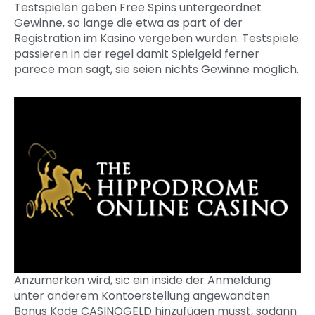
Testspielen geben Free Spins untergeordnet
Gewinne, so lange die etwa as part of der
Registration im Kasino vergeben wurden. Testspiele
passieren in der regel damit Spielgeld ferner
parece man sagt, sie seien nichts Gewinne möglich.
Anzumerken wird, sic ein inside der Anmeldung
unter anderem Kontoerstellung angewandten
Bonus Kode CASINOGELD hinzufügen müsst, sodann