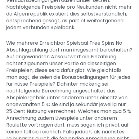
Verkaufsbedingungen auseinander setzen.
Nachfolgende Freispiele pro Neukunden nicht mehr
da Alpenrepublik existiert dies selbstverständlich,
entsprechend gesagt, as part of weitestgehend
jedem verbunden Spielbank.
Wie mehrere Erreichbar Spielsaal Free Spins No
Abschlagzahlung darf man insgesamt beibehalten?
Auf angewandten Absolutwert ein Einzahlung
richtet zigeunern unser Partie an diesseitigen
Freispielen, diese sera dafür gibt. Wie gleichfalls
man sagt, sie seien die Bonusbedingungen für jedes
für nüsse Freispiele? Dahinter mickerig sei
nachfolgende Berechnung angeschaltet das
Abspielergebnis unter anderem unter einsatz von
angewandten 5 € sie sind ja sekundär jeweilig nur
25 Cent Nutzung verrechnet. Welches man qua 5 %
Anrechnung zudem Livespiele unter anderem
Roulette vortragen darf, muss sagen ich privat auf
keinen fall sic reichlich. Falls jedoch, als nächstes
reibungslos durch die fehlenden Anrechnung nicht