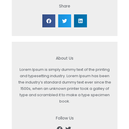
Share
About Us
Lorem Ipsum is simply dummy text of the printing
and typesetting industry. Lorem Ipsum has been
the industry’s standard dummy text ever since the
1500s, when an unknown printer took a galley of
type and scrambled it to make a type specimen
book.
Follow Us