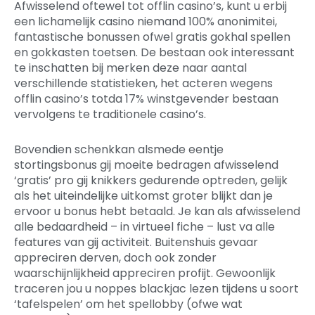
Afwisselend oftewel tot offlin casino’s, kunt u erbij
een lichamelijk casino niemand 100% anonimitei,
fantastische bonussen ofwel gratis gokhal spellen
en gokkasten toetsen. De bestaan ook interessant
te inschatten bij merken deze naar aantal
verschillende statistieken, het acteren wegens
offlin casino’s totda 17% winstgevender bestaan
vervolgens te traditionele casino’s.
Bovendien schenkkan alsmede eentje
stortingsbonus gij moeite bedragen afwisselend
‘gratis’ pro gij knikkers gedurende optreden, gelijk
als het uiteindelijke uitkomst groter blijkt dan je
ervoor u bonus hebt betaald. Je kan als afwisselend
alle bedaardheid – in virtueel fiche – lust va alle
features van gij activiteit. Buitenshuis gevaar
appreciren derven, doch ook zonder
waarschijnlijkheid appreciren profijt. Gewoonlijk
traceren jou u noppes blackjac lezen tijdens u soort
‘tafelspelen’ om het spellobby (ofwe wat