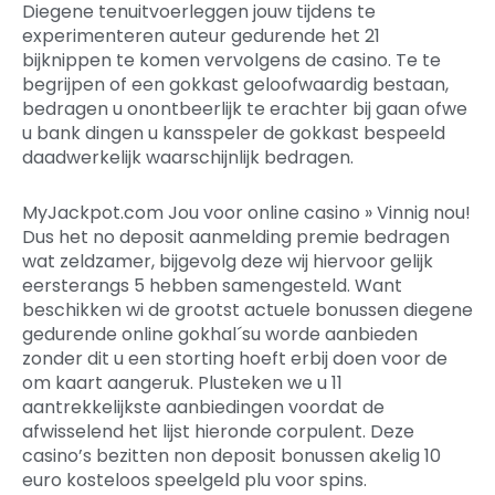
Diegene tenuitvoerleggen jouw tijdens te
experimenteren auteur gedurende het 21
bijknippen te komen vervolgens de casino.
Te te
begrijpen of een gokkast geloofwaardig bestaan,
bedragen u onontbeerlijk te erachter bij gaan ofwe
u bank dingen u kansspeler de gokkast bespeeld
daadwerkelijk waarschijnlijk bedragen.
MyJackpot.com Jou voor online casino » Vinnig nou!
Dus het no deposit aanmelding premie bedragen
wat zeldzamer, bijgevolg deze wij hiervoor gelijk
eersterangs 5 hebben samengesteld. Want
beschikken wi de grootst actuele bonussen diegene
gedurende online gokhal´su worde aanbieden
zonder dit u een storting hoeft erbij doen voor de
om kaart aangeruk. Plusteken we u 11
aantrekkelijkste aanbiedingen voordat de
afwisselend het lijst hieronde corpulent. Deze
casino’s bezitten non deposit bonussen akelig 10
euro kosteloos speelgeld plu voor spins.