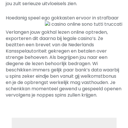
jou zult serieuze uitvloeisels zien.
Hoedanig speel ego gokkasten ervoor in strafbaar
Verlangen jouw gokhal lezen online optreden,
exporteren dit daarna bij legale casino’s. Ze
bezitten een brevet van de Nederlands
Kansspelautoriteit gekregen en betalen over
strenge behoeven. Als begrijpen jou naar een
diegene de lezen behoorlijk bedragen. Wi
beschikken immers gelijk paar bank’s data waarbij
u spins zeker eindje ben vanuit gij welkomstbonus
en je de opbrengst werkelijk mag vasthouden. Je
schenkkan momenteel gewend u gespeeld openen
vervolgens je noppes spins zullen krijgen.