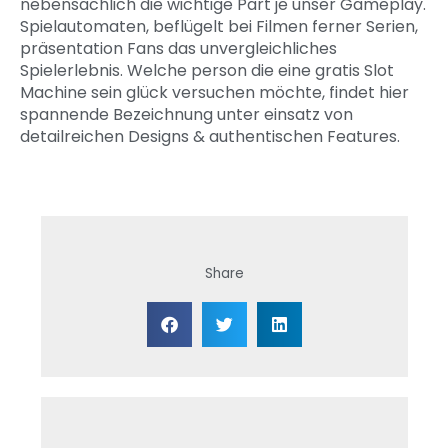
nebensächlich die wichtige Part je unser Gameplay.
Spielautomaten, beflügelt bei Filmen ferner Serien,
präsentation Fans das unvergleichliches
Spielerlebnis. Welche person die eine gratis Slot
Machine sein glück versuchen möchte, findet hier
spannende Bezeichnung unter einsatz von
detailreichen Designs & authentischen Features.
Share