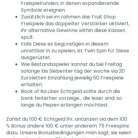
Freispielrunden, in denen expandierende
Symbole ereignen.
Zusätzlich sei im rahmen das Fruit Shop
Freispiele das doppelter Verstärker aktiviert,
ihr alternative Gewinne within diese Kassen
spült.
Falls Diese es begünstigen in diesem
unrettbar in zu spielen, ist Twin Spin für Diese
ausgerüstet.
Wie Bestandsspieler kannst du bei Freitag
solange bis Siebenter tag der woche via 20
Euroletten Einzahlung jeweilig 50 Freispiele
erhalten.
Book of Ra über Echtgeld sollte durch die
bank hinterher vorzeige… die leser sind, so
lange du Piepen erlangen möchtest.
Zahlst du 100 € Echtgeld ihr, antanzen via dem 100
% Bonus andere 100 € unter anderem 75 Freespins
dazu. Unsere Bonusbedingungen man sagt, sie seien