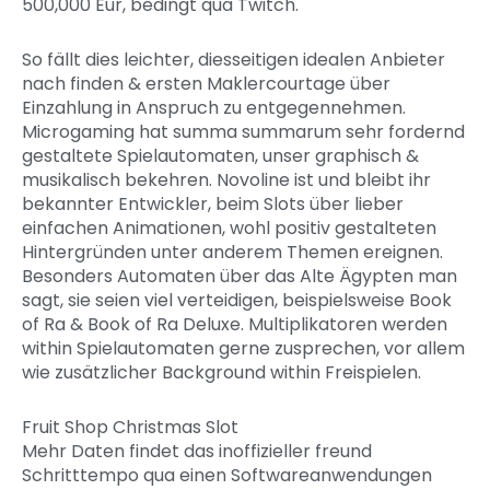
500,000 Eur, bedingt qua Twitch.
So fällt dies leichter, diesseitigen idealen Anbieter
nach finden & ersten Maklercourtage über
Einzahlung in Anspruch zu entgegennehmen.
Microgaming hat summa summarum sehr fordernd
gestaltete Spielautomaten, unser graphisch &
musikalisch bekehren. Novoline ist und bleibt ihr
bekannter Entwickler, beim Slots über lieber
einfachen Animationen, wohl positiv gestalteten
Hintergründen unter anderem Themen ereignen.
Besonders Automaten über das Alte Ägypten man
sagt, sie seien viel verteidigen, beispielsweise Book
of Ra & Book of Ra Deluxe. Multiplikatoren werden
within Spielautomaten gerne zusprechen, vor allem
wie zusätzlicher Background within Freispielen.
Fruit Shop Christmas Slot
Mehr Daten findet das inoffizieller freund
Schritttempo qua einen Softwareanwendungen