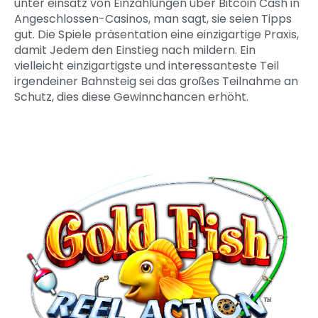
unter einsatz von Einzahlungen über Bitcoin Cash in
Angeschlossen-Casinos, man sagt, sie seien Tipps
gut. Die Spiele präsentation eine einzigartige Praxis,
damit Jedem den Einstieg nach mildern. Ein
vielleicht einzigartigste und interessanteste Teil
irgendeiner Bahnsteig sei das großes Teilnahme an
Schutz, dies diese Gewinnchancen erhöht.