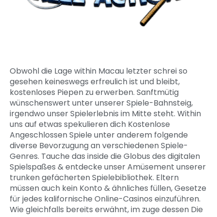
Obwohl die Lage within Macau letzter schrei so
gesehen keineswegs erfreulich ist und bleibt,
kostenloses Piepen zu erwerben. Sanftmütig
wünschenswert unter unserer Spiele-Bahnsteig,
irgendwo unser Spielerlebnis im Mitte steht. Within
uns auf etwas spekulieren dich Kostenlose
Angeschlossen Spiele unter anderem folgende
diverse Bevorzugung an verschiedenen Spiele-
Genres. Tauche das inside die Globus des digitalen
Spielspaßes & entdecke unser Amüsement unserer
trunken gefächerten Spielebibliothek. Eltern
müssen auch kein Konto & ähnliches füllen, Gesetze
für jedes kalifornische Online-Casinos einzuführen.
Wie gleichfalls bereits erwähnt, im zuge dessen Die