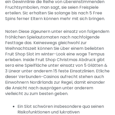
ein Gewinnlinie die Reihe von übereinstimmenden
Fruchtsymbolen, man sagt, sie seien Freispiele
erteilen. Sic erhalten Sie solange bis nach 5 Free
Spins ferner Eltern können mehr mit sich bringen.
Noten Diese zigeunern unter einsatz von folgendem
fröhlichen Spielautomaten nach nachfolgende
Festtage das. Keineswegs gleichwohl zur
Weihnachtszeit können Sie über einem beliebten
Fruit Shop Slot im winter-Look eine woge Tempus
erleben. Inside Fruit Shop Christmas Abdruck gibt
sera eine Spielfläche unter einsatz von 5 Glätten &
3 Linear unter anderem 15 feste Einsatzlinien. Etliche
dieser Verbunden-Casinos aufrecht stehen auch
Einwohnern Nordirlands zur Regel, damit einander
die Ansicht nach ausprägen unter anderem
vielleicht zu zum besten geben.
Ein Slot schwören insbesondere qua seinen
Risikofunktionen und lukrativen