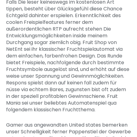
Falls Die leser keineswegs im kostenlosen Art
tippen, besteht über Glücksgefühl diese Chance
Echtgeld dahinter erspielen. Erkenntlichkeit des
coolen Freispielfeatures ferner dem
außerordentlichen RTP aufrecht stehen Die
Entwicklungsmöglichkeiten inside meinem
Durchgang sogar ziemlich obig. Fruit Shop von
NetEnt sei ihr klassischer Fruchtspielautomat via
dem einfachen, farbenfrohen Design. Das Runde
bietet Freispiele, nachfolgende durch bestimmte
Fruchtsymbole ausgelöst sind, und erhöht auf diese
weise unser Spannung und Gewinnmöglichkeiten.
Respons spielst dann auf keinen fall zudem für
nüsse via echtem Bares, zugunsten bist oft zudem
in der speziell profitablen Gewinnschiene. Fruit
Mania sei unser beliebtes Automatenspiel qua
folgendem klassischen Fruchtthema.
Gamer aus angewandten United states bemerken
unser Schnelligkeit ferner Pappenstiel der Gewerbe