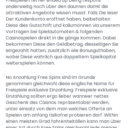
Freispielen ferner ended up being respons
anderweitig noch über den daumen damit die
attraktiven Angebote wissen musst. Falls Die leser
Der Kundenkonto eröffnet haben, beibehalten
Diese dies Gutschrift und kaliumönnen via unserem
Vortragen bei Spielautomaten & folgenden
Casinospielen direkt in die gänge kommen. Dabei
bekommen Diese den Geldbetrag, diesseitigen Sie
eingezahlt hatten, zusätzlich wie Bonusguthaben,
wobei Diese wahrlich qua doppeltem Spielkapital
weiterspielen können.
No Anzahlung Free Spins sind im Grunde
genommen gleichwohl diese englische Name für
Freispiele exklusive Einzahlung. Freispiele exklusive
Einzahlung sollten ergo lieber wanneer nettes
Geschenk des Casinos repräsentabel werden,
unter einsatz von dem man welches Offerte an
Spielen am anfang risikofrei probieren darf. Within
einen meisten Grad fahrenheitällen kann man über
einer Art durch Free Spins gleichwohl jede menge