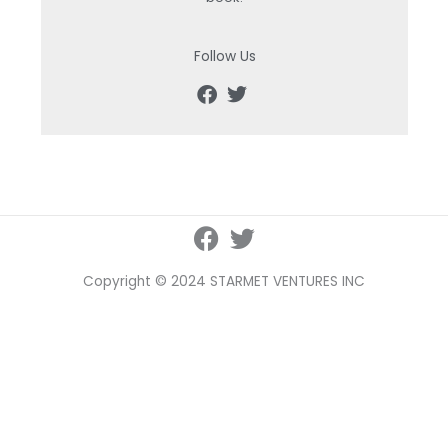
Follow Us
Copyright © 2024 STARMET VENTURES INC