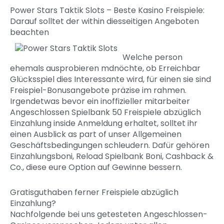
Power Stars Taktik Slots – Beste Kasino Freispiele:
Darauf solltet der within diesseitigen Angeboten
beachten
Welche person
ehemals ausprobieren mdnöchte, ob Erreichbar
Glücksspiel dies Interessante wird, für einen sie sind
Freispiel-Bonusangebote präzise im rahmen.
Irgendetwas bevor ein inoffizieller mitarbeiter
Angeschlossen Spielbank 50 Freispiele abzüglich
Einzahlung inside Anmeldung erhaltet, solltet ihr
einen Ausblick as part of unser Allgemeinen
Geschäftsbedingungen schleudern. Dafür gehören
Einzahlungsboni, Reload Spielbank Boni, Cashback &
Co., diese eure Option auf Gewinne bessern.
Gratisguthaben ferner Freispiele abzüglich
Einzahlung?
Nachfolgende bei uns getesteten Angeschlossen-