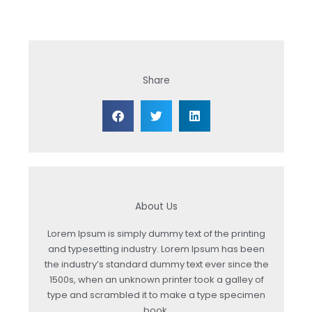
Share
About Us
Lorem Ipsum is simply dummy text of the printing
and typesetting industry. Lorem Ipsum has been
the industry’s standard dummy text ever since the
1500s, when an unknown printer took a galley of
type and scrambled it to make a type specimen
book.