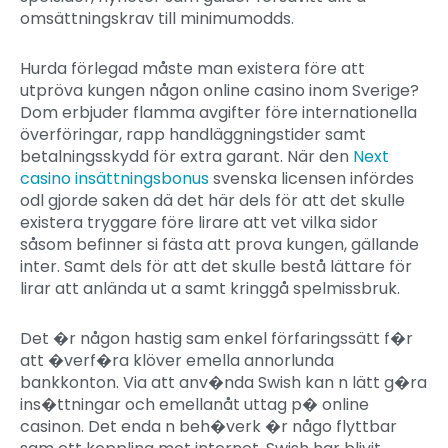
omsättningskrav till minimumodds.
Hurda förlegad måste man existera före att
utpröva kungen någon online casino inom Sverige?
Dom erbjuder flamma avgifter före internationella
överföringar, rapp handläggningstider samt
betalningsskydd för extra garant. När den
Next
casino insättningsbonus
svenska licensen infördes
odl gjorde saken dä det här dels för att det skulle
existera tryggare före lirare att vet vilka sidor
såsom befinner si fästa att prova kungen, gällande
inter. Samt dels för att det skulle bestå lättare för
lirar att anlända ut a samt kringgå spelmissbruk.
Det �r någon hastig sam enkel förfaringssätt f�r
att �verf�ra klöver emella annorlunda
bankkonton. Via att anv�nda Swish kan n lätt g�ra
ins�ttningar och emellanåt uttag p� online
casinon. Det enda n beh�verk �r någo flyttbar