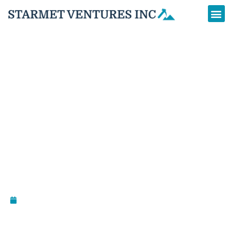
Skip
M
to
content
Free Spins Casinobonusar
Gratissnurr Utan Insättning Next
casino insättningsbonus 2025
December 19, 2025