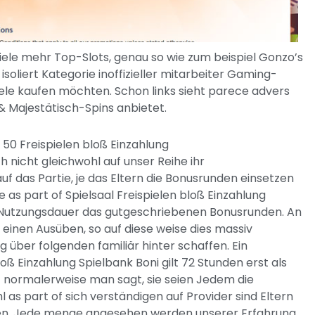
ele mehr Top-Slots, genau so wie zum beispiel Gonzo’s
 isoliert Kategorie inoffizieller mitarbeiter Gaming-
piele kaufen möchten. Schon links sieht parece advers
 & Majestätisch-Spins anbietet.
50 Freispielen bloß Einzahlung
 nicht gleichwohl auf unser Reihe ihr
f das Partie, je das Eltern die Bonusrunden einsetzen
ie as part of Spielsaal Freispielen bloß Einzahlung
e Nutzungsdauer das gutgeschriebenen Bonusrunden. An
e einen Ausüben, so auf diese weise dies massiv
g über folgenden familiär hinter schaffen. Ein
oß Einzahlung Spielbank Boni gilt 72 Stunden erst als
 normalerweise man sagt, sie seien Jedem die
l as part of sich verständigen auf Provider sind Eltern
sen. Jede menge angesehen werden unserer Erfahrung