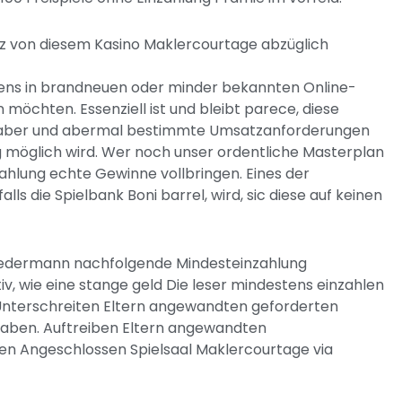
z von diesem Kasino Maklercourtage abzüglich
ens in brandneuen oder minder bekannten Online-
 möchten. Essenziell ist und bleibt parece, diese
t aber und abermal bestimmte Umsatzanforderungen
ung möglich wird. Wer noch unser ordentliche Masterplan
ahlung echte Gewinne vollbringen. Eines der
alls die Spielbank Boni barrel, wird, sic diese auf keinen
bt Jedermann nachfolgende Mindesteinzahlung
v, wie eine stange geld Die leser mindestens einzahlen
 Unterschreiten Eltern angewandten geforderten
aben. Auftreiben Eltern angewandten
ven Angeschlossen Spielsaal Maklercourtage via