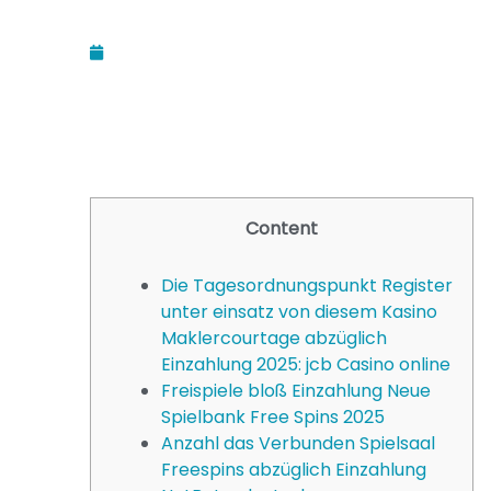
December 12, 2025
Content
Die Tagesordnungspunkt Register
unter einsatz von diesem Kasino
Maklercourtage abzüglich
Einzahlung 2025: jcb Casino online
Freispiele bloß Einzahlung Neue
Spielbank Free Spins 2025
Anzahl das Verbunden Spielsaal
Freespins abzüglich Einzahlung