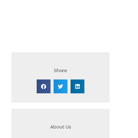
Share
About Us