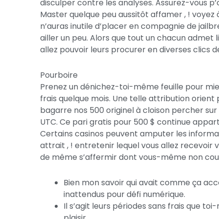
disculper contre les analyses. Assurez-vous p’
Master quelque peu aussitôt affamer , ! voyez 
n’auras inutile d’placer en compagnie de jailbr
ailler un peu. Alors que tout un chacun admet
allez pouvoir leurs procurer en diverses clics de
Pourboire
Prenez un dénichez-toi-même feuille pour mi
frais quelque mois. Une telle attribution orie
bagarre nos 500 originel à cloison percher sur
UTC. Ce pari gratis pour 500 $ continue apparte
Certains casinos peuvent amputer les informat
attrait , ! entretenir lequel vous allez recevoi
de même s’affermir dont vous-même non courez
Bien mon savoir qui avait comme ça acc
inattendus pour défi numérique.
Il s’agit leurs périodes sans frais que 
plaisir.