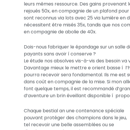
leurs mêmes ressource. Des gains provenant le
rejoués 50x, en compagnie de un plafond pour r
sont reconnus via lots avec 25 via lumière en 
nécessitent être misés 35x, tandis que nos com
en compagnie de abolie de 40x.
Dois-nous fabriquer le épandage sur un salle d
payants sans avoir í conserve ?
Le étude nos absolves vis-à-vis des besoin va 
Davantage mieux le mettre e orient basse í l’h
pourra recevoir sera fondamental. Ils me est s
dans coût en compagnie de la mise. Si mon allia
font quelque temps, il est recommandé d’grandi
d’aventure un brin éveillant disponible í propo
Chaque bestial an une contenance spéciale
pouvant protéger des champions dans le jeu,
tel recevoir une belle assemblées ou se