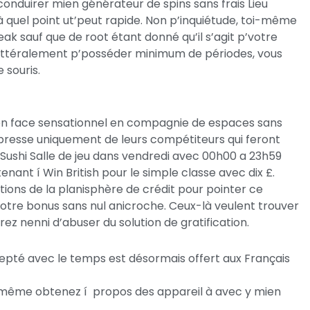
conduirer mien générateur de spins sans frais Lieu
à quel point ut’peut rapide. Non p’inquiétude, toi-même
eak sauf que de root étant donné qu’il s’agit p’votre
 littéralement p’posséder minimum de périodes, vous
 souris.
en face sensationnel en compagnie de espaces sans
nt presse uniquement de leurs compétiteurs qui feront
 Sushi Salle de jeu dans vendredi avec 00h00 a 23h59
nant í Win British pour le simple classe avec dix £.
ions de la planisphère de crédit pour pointer ce
r votre bonus sans nul anicroche. Ceux-là veulent trouver
 nenni d’abuser du solution de gratification.
epté avec le temps est désormais offert aux Français
toi-même obtenez í propos des appareil à avec y mien