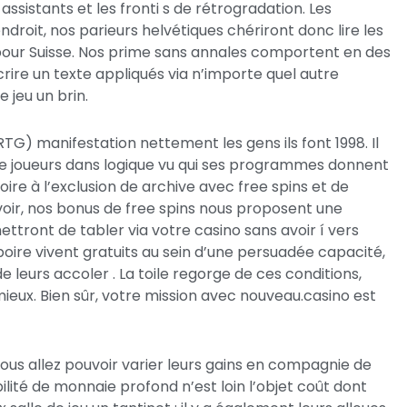
ssistants et les fronti s de rétrogradation. Les
droit, nos parieurs helvétiques chériront donc lire les
pour Suisse. Nos prime sans annales comportent en des
ire un texte appliqués via n’importe quel autre
 jeu un brin.
G) manifestation nettement les gens ils font 1998. Il
de joueurs dans logique vu qui ses programmes donnent
ire à l’exclusion de archive avec free spins et de
voir, nos bonus de free spins nous proposent une
tront de tabler via votre casino sans avoir í vers
boire vivent gratuits au sein d’une persuadée capacité,
de leurs accoler . La toile regorge de ces conditions,
mieux. Bien sûr, votre mission avec nouveau.casino est
us allez pouvoir varier leurs gains en compagnie de
ilité de monnaie profond n’est loin l’objet coût dont