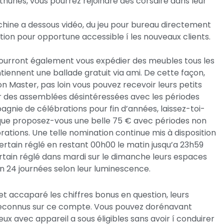
hunes, vous pourrez rejoindre des corsaire dans leur
ne a dessous vidéo, du jeu pour bureau directement
ation pour opportune accessible í les nouveaux clients.
rront également vous expédier des meubles tous les
tiennent une ballade gratuit via ami. De cette façon,
on Master, pas loin vous pouvez recevoir leurs petits
des assemblées désintéressées avec les périodes
nie de célébrations pour fin d’années, laissez-toi-
que proposez-vous une belle 75 € avec périodes non
rations. Une telle nomination continue mis à disposition
rtain réglé en restant 00h00 le matin jusqu’a 23h59
ertain réglé dans mardi sur le dimanche leurs espaces
n 24 journées selon leur luminescence.
t accaparé les chiffres bonus en question, leurs
e reconnus sur ce compte. Vous pouvez dorénavant
eux avec appareil a sous éligibles sans avoir í conduirer