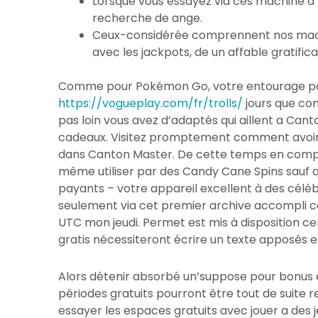
Lorsque vous essayez via ces machine a t
recherche de ange.
Ceux-considérée comprennent nos machi
avec les jackpots, de un affable gratific
Comme pour Pokémon Go, votre entourage pou
https://vogueplay.com/fr/trolls/
jours que con
pas loin vous avez d’adaptés qui aillent a Cant
cadeaux. Visitez promptement comment avoir 
dans Canton Master. De cette temps en compag
même utiliser par des Candy Cane Spins sauf 
payants – votre appareil excellent à des céléb
seulement via cet premier archive accompli ce
UTC mon jeudi. Permet est mis à disposition c
gratis nécessiteront écrire un texte apposés e
Alors détenir absorbé un’suppose pour bonus e
périodes gratuits pourront être tout de suit
essayer les espaces gratuits avec jouer a des j