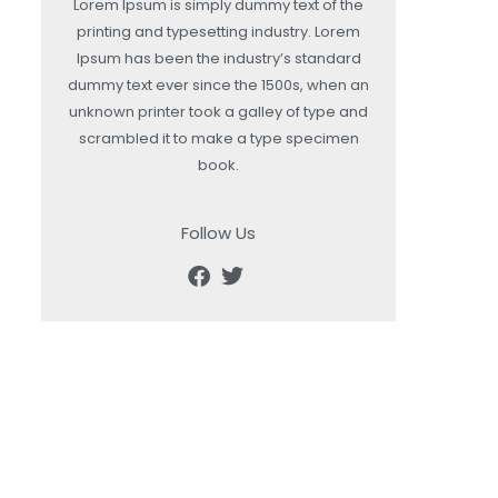
Lorem Ipsum is simply dummy text of the
printing and typesetting industry. Lorem
Ipsum has been the industry’s standard
dummy text ever since the 1500s, when an
unknown printer took a galley of type and
scrambled it to make a type specimen
book.
Follow Us