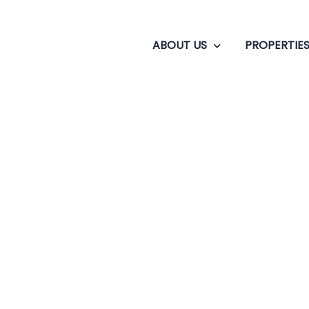
ABOUT US
PROPERTIE
ans frais Lieu Maste
ster