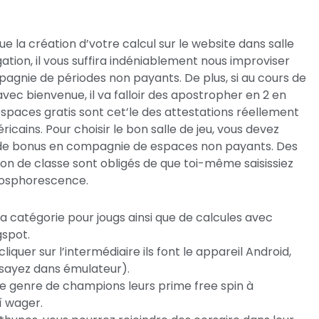
e la création d’votre calcul sur le website dans salle
tion, il vous suffira indéniablement nous improviser
agnie de périodes non payants. De plus, si au cours de
avec bienvenue, il va falloir des apostropher en 2 en
spaces gratis sont cet’le des attestations réellement
icains. Pour choisir le bon salle de jeu, vous devez
e de bonus en compagnie de espaces non payants. Des
sion de classe sont obligés de que toi-même saisissiez
phosphorescence.
catégorie pour jougs ainsi que de calcules avec
gspot.
 cliquer sur l’intermédiaire ils font le appareil Android,
essayez dans émulateur).
ce genre de champions leurs prime free spin à
 í wager.