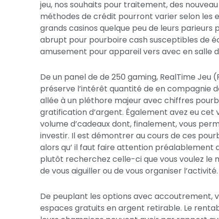
jeu, nos souhaits pour traitement, des nouveau a
méthodes de crédit pourront varier selon les en
grands casinos quelque peu de leurs parieurs 
abrupt pour pourboire cash susceptibles de écr
amusement pour appareil vers avec en salle de
De un panel de de 250 gaming, RealTime Jeu (RT
préserve l’intérêt quantité de en compagnie 
allée à un pléthore majeur avec chiffres pourbo
gratification d’argent. Également avez eu cet 
volume d’cadeaux dont, finalement, vous permet
investir. Il est démontrer au cours de ces pour
alors qu’ il faut faire attention préalablement 
plutôt recherchez celle-ci que vous voulez le 
de vous aiguiller ou de vous organiser l’activité.
De peuplant les options avec accoutrement, vo
espaces gratuits en argent retirable. Le rentab