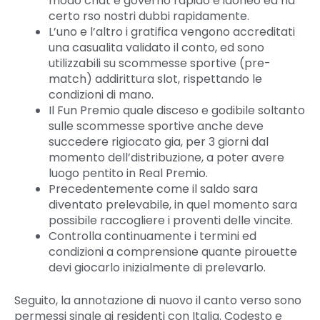
modo chat e governo rapido e idoneo ed ha
certo rso nostri dubbi rapidamente.
L’uno e l’altro i gratifica vengono accreditati
una casualita validato il conto, ed sono
utilizzabili su scommesse sportive (pre-
match) addirittura slot, rispettando le
condizioni di mano.
Il Fun Premio quale disceso e godibile soltanto
sulle scommesse sportive anche deve
succedere rigiocato gia, per 3 giorni dal
momento dell’distribuzione, a poter avere
luogo pentito in Real Premio.
Precedentemente come il saldo sara
diventato prelevabile, in quel momento sara
possibile raccogliere i proventi delle vincite.
Controlla continuamente i termini ed
condizioni a comprensione quante pirouette
devi giocarlo inizialmente di prelevarlo.
Seguito, la annotazione di nuovo il canto verso sono
permessi single ai residenti con Italia. Codesto e