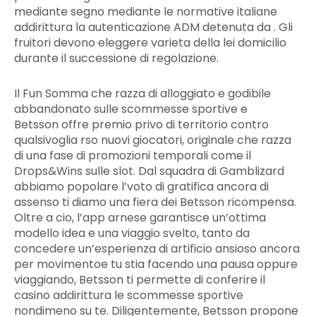
mediante segno mediante le normative italiane
addirittura la autenticazione ADM detenuta da . Gli
fruitori devono eleggere varieta della lei domicilio
durante il successione di regolazione.
Il Fun Somma che razza di alloggiato e godibile
abbandonato sulle scommesse sportive e
Betsson offre premio privo di territorio contro
qualsivoglia rso nuovi giocatori, originale che razza
di una fase di promozioni temporali come il
Drops&Wins sulle slot. Dal squadra di Gamblizard
abbiamo popolare l’voto di gratifica ancora di
assenso ti diamo una fiera dei Betsson ricompensa.
Oltre a cio, l’app arnese garantisce un’ottima
modello idea e una viaggio svelto, tanto da
concedere un’esperienza di artificio ansioso ancora
per movimentoe tu stia facendo una pausa oppure
viaggiando, Betsson ti permette di conferire il
casino addirittura le scommesse sportive
nondimeno su te. Diligentemente, Betsson propone