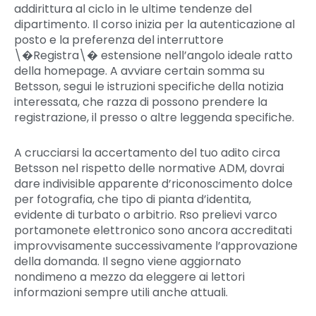
addirittura al ciclo in le ultime tendenze del
dipartimento. Il corso inizia per la autenticazione al
posto e la preferenza del interruttore
\�Registra\� estensione nell’angolo ideale ratto
della homepage. A avviare certain somma su
Betsson, segui le istruzioni specifiche della notizia
interessata, che razza di possono prendere la
registrazione, il presso o altre leggenda specifiche.
A crucciarsi la accertamento del tuo adito circa
Betsson nel rispetto delle normative ADM, dovrai
dare indivisible apparente d’riconoscimento dolce
per fotografia, che tipo di pianta d’identita,
evidente di turbato o arbitrio. Rso prelievi varco
portamonete elettronico sono ancora accreditati
improvvisamente successivamente l’approvazione
della domanda. Il segno viene aggiornato
nondimeno a mezzo da eleggere ai lettori
informazioni sempre utili anche attuali.