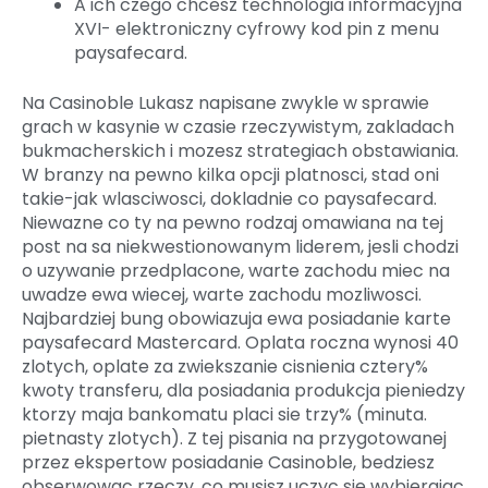
A ich czego chcesz technologia informacyjna
XVI- elektroniczny cyfrowy kod pin z menu
paysafecard.
Na Casinoble Lukasz napisane zwykle w sprawie
grach w kasynie w czasie rzeczywistym, zakladach
bukmacherskich i mozesz strategiach obstawiania.
W branzy na pewno kilka opcji platnosci, stad oni
takie-jak wlasciwosci, dokladnie co paysafecard.
Niewazne co ty na pewno rodzaj omawiana na tej
post na sa niekwestionowanym liderem, jesli chodzi
o uzywanie przedplacone, warte zachodu miec na
uwadze ewa wiecej, warte zachodu mozliwosci.
Najbardziej bung obowiazuja ewa posiadanie karte
paysafecard Mastercard. Oplata roczna wynosi 40
zlotych, oplate za zwiekszanie cisnienia cztery%
kwoty transferu, dla posiadania produkcja pieniedzy
ktorzy maja bankomatu placi sie trzy% (minuta.
pietnasty zlotych). Z tej pisania na przygotowanej
przez ekspertow posiadanie Casinoble, bedziesz
obserwowac rzeczy, co musisz uczyc sie wybierajac