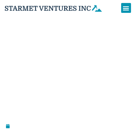
Skip
M
to
content
Dlaczego Otrzymali Mi
Zaoferowane Icecasino L
Darmowych Spinow Bez
depozytu?
December 12, 2025