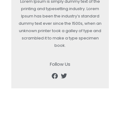
Lorem Ipsum is simply dummy text of the
printing and typesetting industry. Lorem
Ipsum has been the industry’s standard
dummy text ever since the 1500s, when an
unknown printer took a galley of type and
scrambled it to make a type specimen
book.
Follow Us