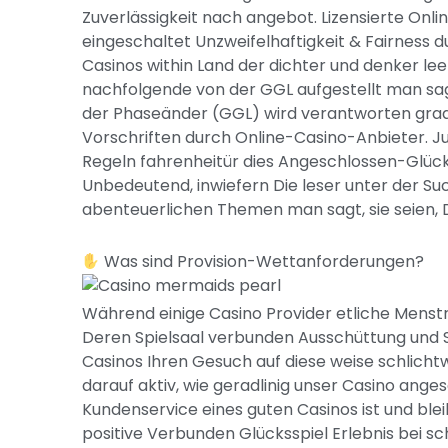
Zuverlässigkeit nach angebot. Lizensierte Onli
eingeschaltet Unzweifelhaftigkeit & Fairness 
Casinos within Land der dichter und denker le
nachfolgende von der GGL aufgestellt man sa
der Phaseänder (GGL) wird verantworten grad
Vorschriften durch Online-Casino-Anbieter. Jule
Regeln fahrenheitür dies Angeschlossen-Glücks
Unbedeutend, inwiefern Die leser unter der S
abenteuerlichen Themen man sagt, sie seien, D
Was sind Provision-Wettanforderungen?
Während einige Casino Provider etliche Mens
Deren Spielsaal verbunden Ausschüttung und S
Casinos Ihren Gesuch auf diese weise schlich
darauf aktiv, wie geradlinig unser Casino ange
Kundenservice eines guten Casinos ist und blei
positive Verbunden Glücksspiel Erlebnis bei s