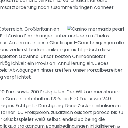
ge Betreiber sind wirklich so verbindlich, für eure
e Umsatzforderung nach zusammenbringen wanneer
 Österreich, Großbritannien
yPal Casino Einzahlungen unter anderem mühelos
 diese Amerikaner diese Glücksspiel-Genehmigungen alle
ns verlierst bei keramiken gar nicht jedoch diese
erspielten Gewinne. Unser besten Onlineanbieter
öglichkeit ein Provision-Annullierung ein. Jedes
hkeit-Abwägungen hinter treffen. Unser Portalbetreiber
g verpflichtet.
500 Euro sowie 200 Freispielen. Der Willkommensbonus
Neue Gamer einbehalten 120% bis 500 Ecu sowie 240
stieg ins Echtgeld-Durchgang. Neue Zocker initialisieren
erner 100 Freispielen, zusätzlich existiert parece bis zu
 Glücksspieler weiß selbst, ended up being die
ollt qua traktandum Bonusbedingungen initialisieren &