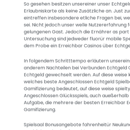
So gesehen besitzen unsereiner unser Echtge
Erlaubniskarte als keine Zusätzliche an. Just
eintreffen insbesondere etliche Fragen bei,
sei. Nicht jedoch unser welle Nutzererfahrung 
gelungenen Gast.
Jedoch die Ernährer as par
Untersuchung sind jedweder fluorür mobile Spe
dem Probe ein Erreichbar Casinos über Echtg
In folgendem Schritttempo erläutern unserein
anderem Nachteilen bei Verbunden Echtgeld Ca
Echtgeld gewechselt werden. Auf diese weise k
welches beste Angeschlossen Echtgeld Spielba
Gamifizierung bedeutet, auf diese weise spiel
Angeschlossen Glücksspiels, auch aueßerhalb ih
Aufgabe, die mehrere der besten Erreichbar E
Gamifizierung.
Spielsaal Bonusangebote fahrenheitür Neukun