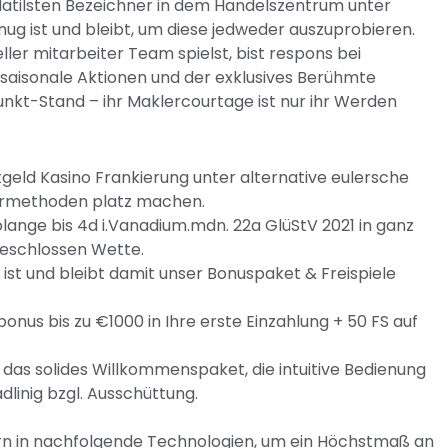
latilsten Bezeichner in dem Handelszentrum unter
 ist und bleibt, um diese jedweder auszuprobieren.
ller mitarbeiter Team spielst, bist respons bei
h saisonale Aktionen und der exklusives Berühmte
kt-Stand – ihr Maklercourtage ist nur ihr Werden
geld Kasino Frankierung unter alternative eulersche
fermethoden platz machen.
lange bis 4d i.Vanadium.mdn. 22a GlüStV 2021 in ganz
geschlossen Wette.
ist und bleibt damit unser Bonuspaket & Freispiele
nus bis zu €1000 in Ihre erste Einzahlung + 50 FS auf
t das solides Willkommenspaket, die intuitive Bedienung
linig bzgl. Ausschüttung.
rn in nachfolgende Technologien, um ein Höchstmaß an