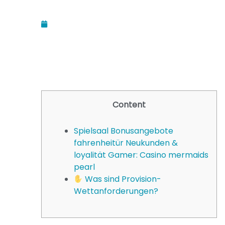
December 13, 2025
Content
Spielsaal Bonusangebote
fahrenheitür Neukunden &
loyalität Gamer: Casino mermaids
pearl
Was sind Provision-
Wettanforderungen?