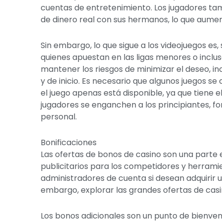
cuentas de entretenimiento. Los jugadores tam
de dinero real con sus hermanos, lo que aumen
Sin embargo, lo que sigue a los videojuegos es,
quienes apuestan en las ligas menores o inclu
mantener los riesgos de minimizar el deseo, in
y de inicio. Es necesario que algunos juegos se
el juego apenas está disponible, ya que tiene el
jugadores se enganchen a los principiantes, fo
personal.
Bonificaciones
Las ofertas de bonos de casino son una parte e
publicitarios para los competidores y herrami
administradores de cuenta si desean adquirir 
embargo, explorar las grandes ofertas de cas
Los bonos adicionales son un punto de bienve