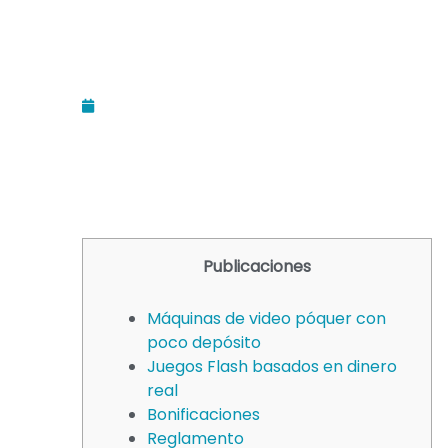
gratuitos
March 4, 2025
Publicaciones
Máquinas de video póquer con
poco depósito
Juegos Flash basados ​​en dinero
real
Bonificaciones
Reglamento