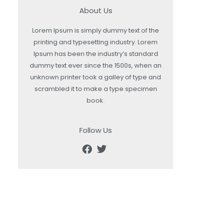
About Us
Lorem Ipsum is simply dummy text of the
printing and typesetting industry. Lorem
Ipsum has been the industry’s standard
dummy text ever since the 1500s, when an
unknown printer took a galley of type and
scrambled it to make a type specimen
book.
Follow Us