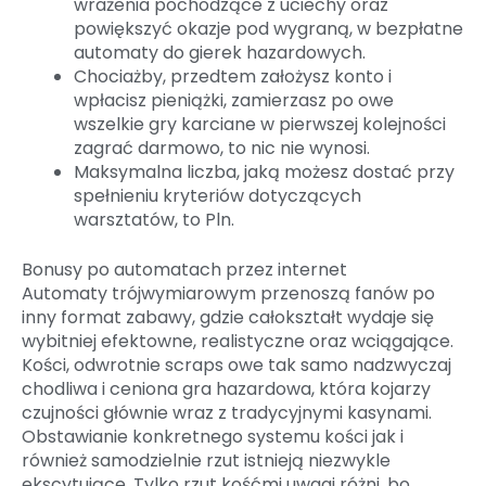
wrażenia pochodzące z uciechy oraz
powiększyć okazje pod wygraną, w bezpłatne
automaty do gierek hazardowych.
Chociażby, przedtem założysz konto i
wpłacisz pieniążki, zamierzasz po owe
wszelkie gry karciane w pierwszej kolejności
zagrać darmowo, to nic nie wynosi.
Maksymalna liczba, jaką możesz dostać przy
spełnieniu kryteriów dotyczących
warsztatów, to Pln.
Bonusy po automatach przez internet
Automaty trójwymiarowym przenoszą fanów po
inny format zabawy, gdzie całokształt wydaje się
wybitniej efektowne, realistyczne oraz wciągające.
Kości, odwrotnie scraps owe tak samo nadzwyczaj
chodliwa i ceniona gra hazardowa, która kojarzy
czujności głównie wraz z tradycyjnymi kasynami.
Obstawianie konkretnego systemu kości jak i
również samodzielnie rzut istnieją niezwykle
ekscytujące. Tylko rzut kośćmi uwagi różni, bo