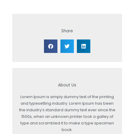
Share
About Us
Lorem Ipsum is simply dummy text of the printing
and typesetting industry. Lorem Ipsum has been
the industry’s standard dummy text ever since the
1500s, when an unknown printer took a galley of
type and scrambled it to make a type specimen
book.