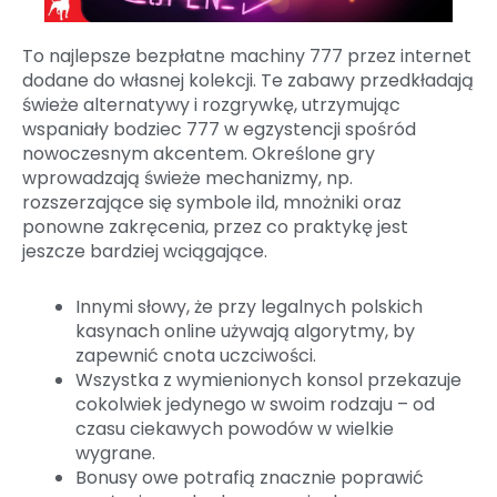
To najlepsze bezpłatne machiny 777 przez internet
dodane do własnej kolekcji. Te zabawy przedkładają
świeże alternatywy i rozgrywkę, utrzymując
wspaniały bodziec 777 w egzystencji spośród
nowoczesnym akcentem. Określone gry
wprowadzają świeże mechanizmy, np.
rozszerzające się symbole ild, mnożniki oraz
ponowne zakręcenia, przez co praktykę jest
jeszcze bardziej wciągające.
Innymi słowy, że przy legalnych polskich
kasynach online używają algorytmy, by
zapewnić cnota uczciwości.
Wszystka z wymienionych konsol przekazuje
cokolwiek jedynego w swoim rodzaju – od
czasu ciekawych powodów w wielkie
wygrane.
Bonusy owe potrafią znacznie poprawić