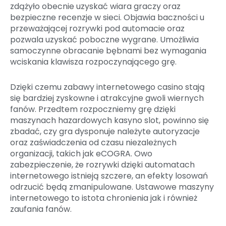
zdążyło obecnie uzyskać wiara graczy oraz
bezpieczne recenzje w sieci. Objawia baczności u
przeważającej rozrywki pod automacie oraz
pozwala uzyskać poboczne wygrane. Umożliwia
samoczynne obracanie bębnami bez wymagania
wciskania klawisza rozpoczynającego grę.
Dzięki czemu zabawy internetowego casino stają
się bardziej zyskowne i atrakcyjne gwoli wiernych
fanów. Przedtem rozpoczniemy grę dzięki
maszynach hazardowych kasyno slot, powinno się
zbadać, czy gra dysponuje należyte autoryzacje
oraz zaświadczenia od czasu niezależnych
organizacji, takich jak eCOGRA. Owo
zabezpieczenie, że rozrywki dzięki automatach
internetowego istnieją szczere, an efekty losowań
odrzucić będą zmanipulowane. Ustawowe maszyny
internetowego to istota chronienia jak i również
zaufania fanów.