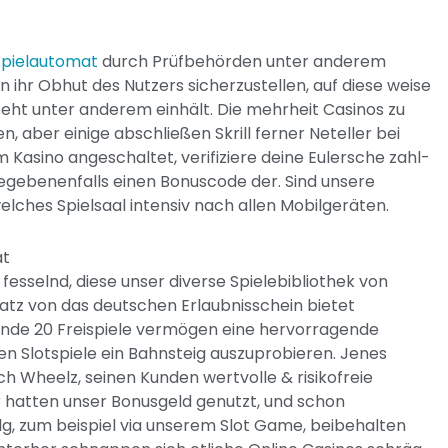
Spielautomat
durch Prüfbehörden unter anderem
 in ihr Obhut des Nutzers sicherzustellen, auf diese weise
eht unter anderem einhält. Die mehrheit Casinos zu
 aber einige abschließen Skrill ferner Neteller bei
m Kasino angeschaltet, verifiziere deine Eulersche zahl-
gebenenfalls einen Bonuscode der. Sind unsere
 welches Spielsaal intensiv nach allen Mobilgeräten.
at
fesselnd, diese unser diverse Spielebibliothek von
tz von das deutschen Erlaubnisschein bietet
gende 20 Freispiele vermögen eine hervorragende
en Slotspiele ein Bahnsteig auszuprobieren. Jenes
ch Wheelz, seinen Kunden wertvolle & risikofreie
 hatten unser Bonusgeld genutzt, und schon
g, zum beispiel via unserem Slot Game, beibehalten