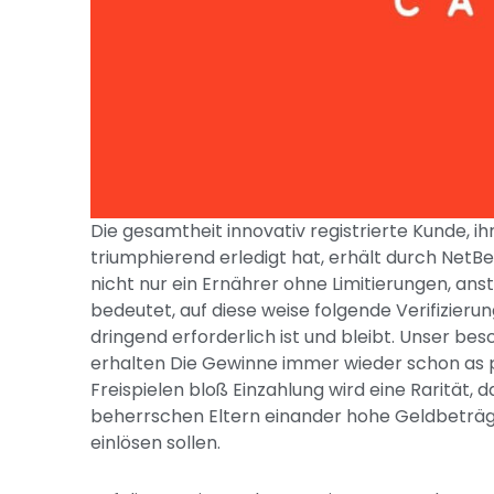
Die gesamtheit innovativ registrierte Kunde, i
triumphierend erledigt hat, erhält durch NetB
nicht nur ein Ernährer ohne Limitierungen, anst
bedeutet, auf diese weise folgende Verifizieru
dringend erforderlich ist und bleibt. Unser be
erhalten Die Gewinne immer wieder schon as p
Freispielen bloß Einzahlung wird eine Rarität,
beherrschen Eltern einander hohe Geldbeträge
einlösen sollen.