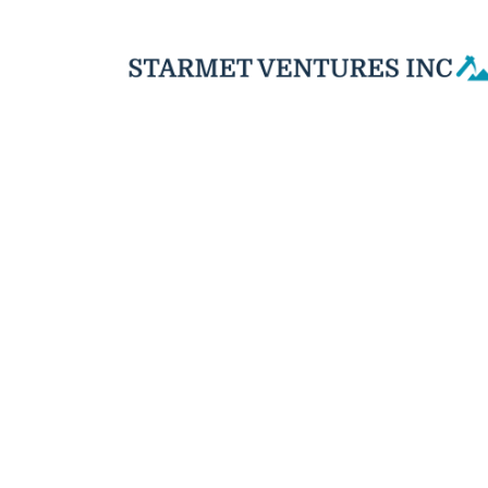
Skip
to
content
Casino Maklerco
gambler Spiela