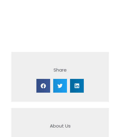
Share
About Us