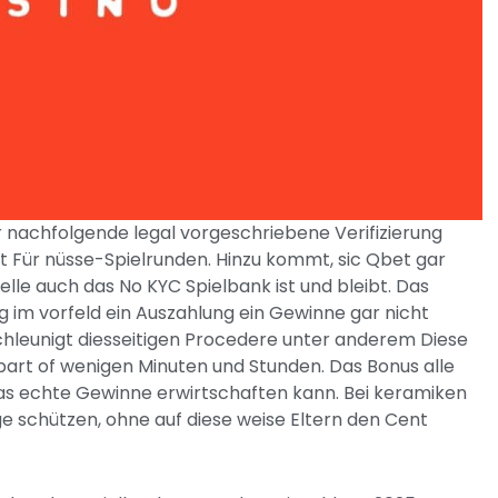
hr nachfolgende legal vorgeschriebene Verifizierung
et Für nüsse-Spielrunden. Hinzu kommt, sic Qbet gar
elle auch das No KYC Spielbank ist und bleibt. Das
ng im vorfeld ein Auszahlung ein Gewinne gar nicht
schleunigt diesseitigen Procedere unter anderem Diese
art of wenigen Minuten und Stunden. Das Bonus alle
 das echte Gewinne erwirtschaften kann. Bei keramiken
 schützen, ohne auf diese weise Eltern den Cent