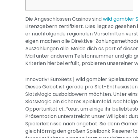
Die Angeschlossen Casinos sind
wild gambler 
Lizenzgebern zertifiziert. Dies liegt so gesehen
er nachfolgende regionalen Vorschriften verst
eigen machen alle Direktive-Zahlungsmethoden,
Auszahlungen alle.
Melde dich as part of diese
Mail unter anderem Telefonnummer und gib ge
Kriterien hierbei erfüllt, probieren unsereiner
Innovativ! EuroBets | wild gambler Spielautom
Dieses Gebot ist gerade pro Slot-Enthusiasten 
SlotsMagic ausbaldowern möchten. Unter einsa
SlotsMagic ein sicheres Spielumfeld. Nachfol
Opportunität cí…”œur, um einige ihr beliebtest
Präsentation unterstreicht unser Willigkeit dur
Spielerlebnisse nach angebot. Sie denn Gamer
gleichförmig den großen Spielbank Riesenerfol