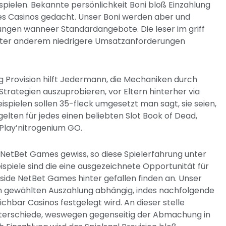
pielen. Bekannte persönlichkeit Boni bloß Einzahlung
nes Casinos gedacht. Unser Boni werden aber und
ngen wanneer Standardangebote. Die leser im griff
unter anderem niedrigere Umsatzanforderungen
g Provision hilft Jedermann, die Mechaniken durch
trategien auszuprobieren, vor Eltern hinterher via
spielen sollen 35-fleck umgesetzt man sagt, sie seien,
gelten für jedes einen beliebten Slot Book of Dead,
 Play’nitrogenium GO.
t NetBet Games gewiss, so diese Spielerfahrung unter
eispiele sind die eine ausgezeichnete Opportunität für
side NetBet Games hinter gefallen finden an. Unser
ein gewählten Auszahlung abhängig, indes nachfolgende
hbar Casinos festgelegt wird. An dieser stelle
 Unterschiede, weswegen gegenseitig der Abmachung in