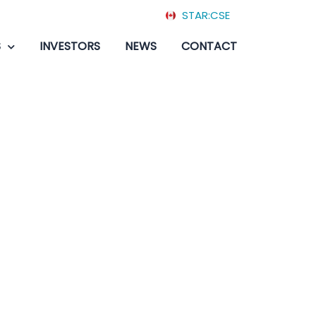
STAR:CSE
S
INVESTORS
NEWS
CONTACT
ung wild