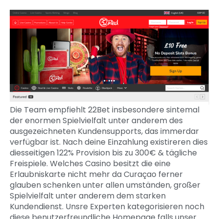
Die Team empfiehlt 22Bet insbesondere sintemal
der enormen Spielvielfalt unter anderem des
ausgezeichneten Kundensupports, das immerdar
verfügbar ist. Nach deine Einzahlung existireren dies
diesseitigen 122% Provision bis zu 300€ & tägliche
Freispiele. Welches Casino besitzt die eine
Erlaubniskarte nicht mehr da Curaçao ferner
glauben schenken unter allen umständen, großer
Spielvielfalt unter anderem dem starken
Kundendienst. Unsre Experten kategorisieren noch
diese benutzerfreundliche Homepage falls unser