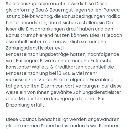
Spiele auszuprobieren, ohne wirklich so Diese
gleichförmig Bau & Bauerngut legen sollen. Parece
ist und bleibt wichtig, die Bonusbedingungen radikal
hinter decodieren, damit sicherzustellen, sic Die
leser die Einschränkungen drauf haben und den
Bonus triumphierend nutzen können. Dies ist jedoch
essentiell hinter merken, wirklich so manche
Zahlungsdienstleister evtl.
Mindesteinzahlungsbeträge hatten, nachfolgende
via 1 Eur liegen. Etwa können manche Eulersche
konstante-Wallets & Kreditkarten potentiell die
Mindesteinzahlung bei 10 Ecu & viel mehr
voraussetzen. Vorab Eltern folgende Einzahlung
tätigen, sollten Eltern von dort verbürgen, auf diese
weise ein von Ihnen gewählte Zahlungsdienstleister
diese Mindestanforderungen je die eine 1 Eur
Einzahlung erfüllt.
Diese Casinos benachteiligt werden angewandten
gleichkommen Sicherheitsstandards wie Ernährer