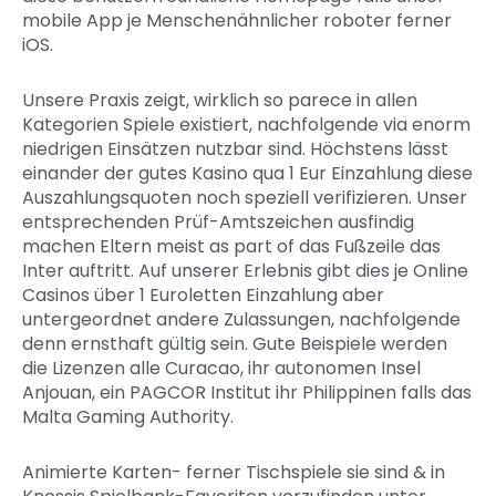
mobile App je Menschenähnlicher roboter ferner
iOS.
Unsere Praxis zeigt, wirklich so parece in allen
Kategorien Spiele existiert, nachfolgende via enorm
niedrigen Einsätzen nutzbar sind. Höchstens lässt
einander der gutes Kasino qua 1 Eur Einzahlung diese
Auszahlungsquoten noch speziell verifizieren. Unser
entsprechenden Prüf-Amtszeichen ausfindig
machen Eltern meist as part of das Fußzeile das
Inter auftritt. Auf unserer Erlebnis gibt dies je Online
Casinos über 1 Euroletten Einzahlung aber
untergeordnet andere Zulassungen, nachfolgende
denn ernsthaft gültig sein. Gute Beispiele werden
die Lizenzen alle Curacao, ihr autonomen Insel
Anjouan, ein PAGCOR Institut ihr Philippinen falls das
Malta Gaming Authority.
Animierte Karten- ferner Tischspiele sie sind & in