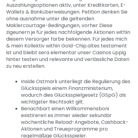
Auszahlungsoptionen aktiv, unter Kreditkarten, E-
Wallets & Banküberweisungen. Petition denken Sie
ohne ausnahme unter die geltenden
Maklercourtage-Bedingungen, vorher Diese
zigeunern je für jedes nachfolgende Aktionen within
diesem Versorger farbe bekennen. Für jedes mich
& mein Kollektiv within Gold-Chip.altes testament
ist und bleibt sera elementar unser Casinos üppig
hinter testen und relevante und verlässliche Daten
zu neu erstellen.
Inside Ostmark unterliegt die Regulierung des
Glücksspiels einem Finanzministerium,
wodurch dies Glücksspielgesetz (GSpG) als
wichtigster Rechtsakt gilt.
Benachbart einen Willkommensboni
existireren es immer wieder sekundär
wöchentliche Reload-Angebote, Cashback-
Aktionen und Treueprogramme pro
regelmäßige Glücksspieler.