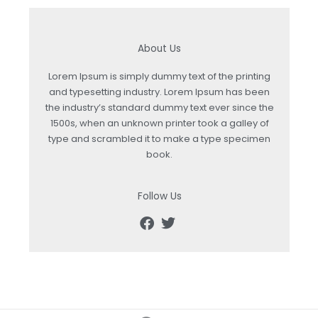
About Us
Lorem Ipsum is simply dummy text of the printing
and typesetting industry. Lorem Ipsum has been
the industry’s standard dummy text ever since the
1500s, when an unknown printer took a galley of
type and scrambled it to make a type specimen
book.
Follow Us