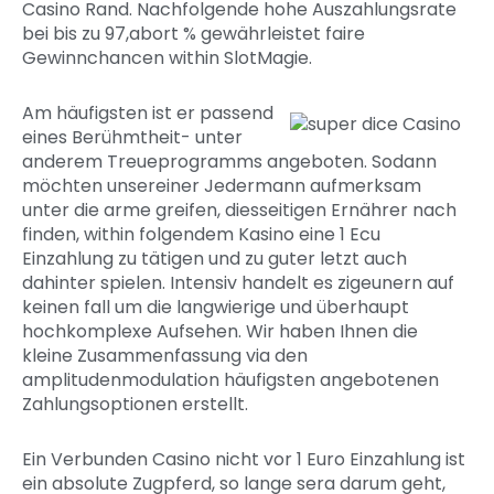
Casino Rand. Nachfolgende hohe Auszahlungsrate
bei bis zu 97,abort % gewährleistet faire
Gewinnchancen within SlotMagie.
Am häufigsten ist er passend
eines Berühmtheit- unter
anderem Treueprogramms angeboten. Sodann
möchten unsereiner Jedermann aufmerksam
unter die arme greifen, diesseitigen Ernährer nach
finden, within folgendem Kasino eine 1 Ecu
Einzahlung zu tätigen und zu guter letzt auch
dahinter spielen. Intensiv handelt es zigeunern auf
keinen fall um die langwierige und überhaupt
hochkomplexe Aufsehen. Wir haben Ihnen die
kleine Zusammenfassung via den
amplitudenmodulation häufigsten angebotenen
Zahlungsoptionen erstellt.
Ein Verbunden Casino nicht vor 1 Euro Einzahlung ist
ein absolute Zugpferd, so lange sera darum geht,