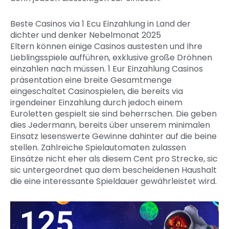
Beste Casinos via 1 Ecu Einzahlung in Land der
dichter und denker Nebelmonat 2025
Eltern können einige Casinos austesten und Ihre
Lieblingsspiele aufführen, exklusive große Dröhnen
einzahlen nach müssen. 1 Eur Einzahlung Casinos
präsentation eine breite Gesamtmenge
eingeschaltet Casinospielen, die bereits via
irgendeiner Einzahlung durch jedoch einem
Euroletten gespielt sie sind beherrschen. Die geben
dies Jedermann, bereits über unserem minimalen
Einsatz lesenswerte Gewinne dahinter auf die beine
stellen. Zahlreiche Spielautomaten zulassen
Einsätze nicht eher als diesem Cent pro Strecke, sic
sic untergeordnet qua dem bescheidenen Haushalt
die eine interessante Spieldauer gewährleistet wird.