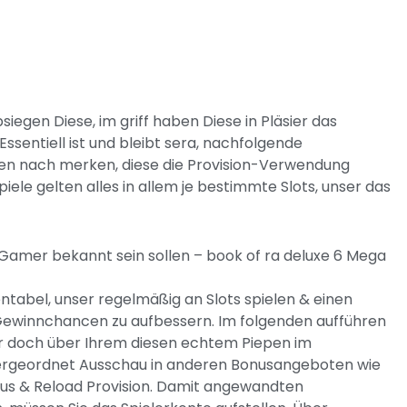
siegen Diese, im griff haben Diese in Pläsier das
entiell ist und bleibt sera, nachfolgende
en nach merken, diese die Provision-Verwendung
piele gelten alles in allem je bestimmte Slots, unser das
Gamer bekannt sein sollen – book of ra deluxe 6 Mega
entabel, unser regelmäßig an Slots spielen & einen
 Gewinnchancen zu aufbessern. Im folgenden aufführen
ner doch über Ihrem diesen echtem Piepen im
ntergeordnet Ausschau in anderen Bonusangeboten wie
onus & Reload Provision. Damit angewandten