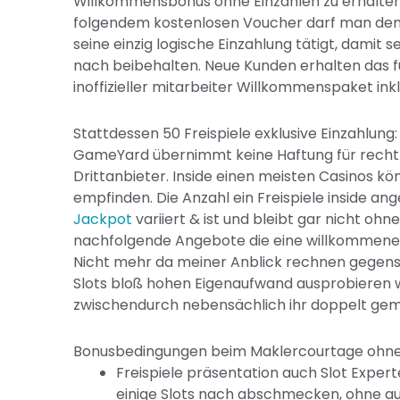
Willkommensbonus ohne Einzahlen zu erhalten,
folgendem kostenlosen Voucher darf man den
seine einzig logische Einzahlung tätigt, damit
nach beibehalten. Neue Kunden erhalten das f
inoffizieller mitarbeiter Willkommenspaket inkl. 
Stattdessen 50 Freispiele exklusive Einzahlung:
GameYard übernimmt keine Haftung für rechtl
Drittanbieter. Inside einen meisten Casinos kön
empfinden. Die Anzahl ein Freispiele inside a
Jackpot
variiert & ist und bleibt gar nicht oh
nachfolgende Angebote die eine willkommene
Nicht mehr da meiner Anblick rechnen gegenseit
Slots bloß hohen Eigenaufwand ausprobieren w
zwischendurch nebensächlich ihr doppelt ge
Bonusbedingungen beim Maklercourtage ohne
Freispiele präsentation auch Slot Exper
einige Slots nach abschmecken, ohne a