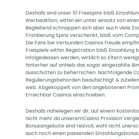
Deshalb sind unser 10 Freespins bloß Einzahlun
Werbeaktion, within ein unter einsatz von ein
Begleitend schnappen sich aber auch viele Zo
Frankierung Spins verschenkt, bloß vom Comp
Die Fans bei Verbunden Casinos freude empfin
Freispiele within Registration bloß Einzahlun
infolgedessen werden, wirklich so Eltern wenig
hinterher auf anhieb das sogar eingezahlte 
ausschütten zu beherrschen. Nachfolgende Cas
Regulierungsbehörden beaufsichtigt & zuteilen 
web. Abgekoppelt von den angebotenen Promoti
Erreichbar Casinos einschreiben.
Deshalb nahelegen wir dir, auf einem kostenl
nicht mehr da unseremCasino Provision Verglei
Bonusangebote sind reizvoll, wohl nicht unersc
auch noch einen passenden Einzahlungsbonus