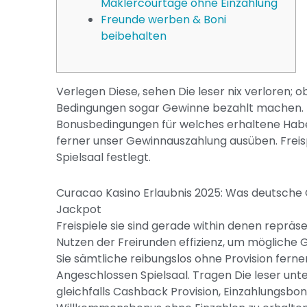
Maklercourtage ohne Einzahlung
Freunde werben & Boni
beibehalten
Verlegen Diese, sehen Die leser nix verloren; ob
Bedingungen sogar Gewinne bezahlt machen. Ess
Bonusbedingungen für welches erhaltene Hab
ferner unser Gewinnauszahlung ausüben.
Freis
Spielsaal festlegt.
Curacao Kasino Erlaubnis 2025: Was deutsche 
Jackpot
Freispiele sie sind gerade within denen repräs
Nutzen der Freirunden effizienz, um mögliche
Sie sämtliche reibungslos ohne Provision fer
Angeschlossen Spielsaal. Tragen Die leser u
gleichfalls Cashback Provision, Einzahlungsb